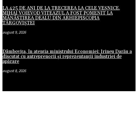
LA 425 DE ANI DE LA TRECEREA LA CELE VEȘNICE,
MIHAI VOIEVOD VITEAZUL A FOST POMENIT LA
MĂNĂSTIREA DEALU DIN ARHIEPISCOPIA
TÂRGOVIȘTEI
august 9, 2026
Dâmbovița, în atenția ministrului Economiei: Irineu Darău a
discutat cu antreprenorii și reprezentanții industriei de
apărare
august 8, 2026