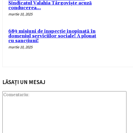
Sindicatul Valahia Târgoviște acuză
conducerea...
martie 10, 2025
689 misiuni de inspecție inopinată în
domeniul serviciilor sociale! A plouat
cu sancțiuni!
martie 10, 2025
LĂSAȚI UN MESAJ
Com