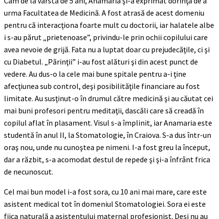
Cam de la vârsta de 5 ani, Anamaria şi-a exprimat dorinţa de a
urma Facultatea de Medicină. A fost atrasă de acest domeniu
pentru că interacţiona foarte mult cu doctorii, iar halatele albe
i s-au părut „prietenoase”, privindu-le prin ochii copilului care
avea nevoie de grijă. Fata nu a luptat doar cu prejudecăţile, ci şi
cu Diabetul. „Părinţii” i-au fost alături şi din acest punct de
vedere. Au dus-o la cele mai bune spitale pentru a-i ţine
afecţiunea sub control, deşi posibilităţile financiare au fost
limitate. Au susţinut-o în drumul către medicină şi au căutat cei
mai buni profesori pentru meditaţii, dascăli care să creadă în
copilul aflat în plasament. Visul s-a împlinit, iar Anamaria este
studentă în anul II, la Stomatologie, în Craiova. S-a dus într-un
oraş nou, unde nu cunoştea pe nimeni. I-a fost greu la început,
dar a răzbit, s-a acomodat destul de repede şi şi-a înfrânt frica
de necunoscut.
Cel mai bun model i-a fost sora, cu 10 ani mai mare, care este
asistent medical tot în domeniul Stomatologiei. Sora ei este
fiica naturală a asistentului maternal profesionist. Deşi nu au