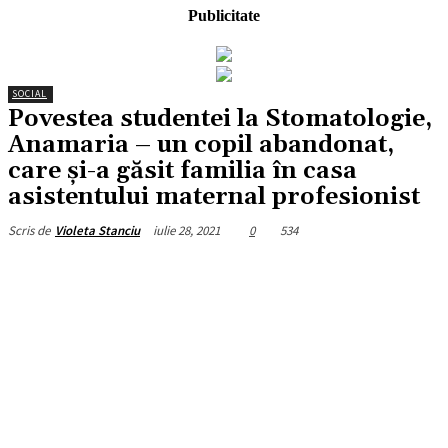
Publicitate
SOCIAL
Povestea studentei la Stomatologie,
Anamaria – un copil abandonat,
care şi-a găsit familia în casa
asistentului maternal profesionist
iulie 28, 2021
0
534
Scris de
Violeta Stanciu
Facebook
X
Pinterest
WhatsApp