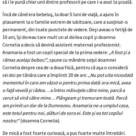
să i le pună chiar unii dintre profesorii pe care i-a avut la şcoală.
Încă de când era bebeluş, la doar 5 luni de viaţă, a ajuns în
plasament la o familie extrem de iubitoare, care a susţinut-o
permanent, din toate punctele de vedere. Deşi aveau o fetiţă de
10 ani, îşi doreau tare mult un al doilea copil şi doamna
Cornelia a decis să devină asistent maternal profesionist.
Anamaria a fost un copil special de la prima vedere:
„A fost şi a
rămas acelaşi boboc!”
, spune cu mândrie soţul doamnei
Cornelia despre cea de-a doua fiică, pentru că aşa o consideră
cei doi pe tânăra care a împlinit 20 de ani.
„Nu pot uita niciodată
momentul în care am văzut-o pentru prima dată: era mică, avea
o faţă veselă şi râdea… a întins mânuţele către mine, parcă a
cerut să vină către mine… Plângeam şi tremuram toată. Parcă
am primit un dar de la Dumnezeu. Anamaria ne-a umplut casa,
este totul pentru noi, alături de sora ei. Este şi ea tot copilul
nostru!”
(doamna Cornelia).
De mică a fost foarte curioasă, a pus foarte multe întrebări.