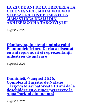
LA 425 DE ANI DE LA TRECEREA LA
CELE VEȘNICE, MIHAI VOIEVOD
VITEAZUL A FOST POMENIT LA
MĂNĂSTIREA DEALU DIN
ARHIEPISCOPIA TÂRGOVIȘTEI
august 9, 2026
Dâmbovița, în atenția ministrului
Economiei: Irineu Darău a discutat
cu antreprenorii și reprezentanții
industriei de apărare
august 8, 2026
Duminică, 9 august 2026,
Complexul Turistic de Natație
Târgoviște sărbătorește 10 ani de la
deschidere cu o super petrecere la
Aqua Park-ul din incintă!
august 7, 2026