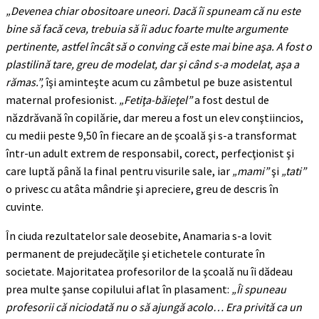
„Devenea chiar obositoare uneori. Dacă îi spuneam că nu este
bine să facă ceva, trebuia să îi aduc foarte multe argumente
pertinente, astfel încât să o conving că este mai bine aşa. A fost o
plastilină tare, greu de modelat, dar şi când s-a modelat, aşa a
rămas.”,
îşi aminteşte acum cu zâmbetul pe buze asistentul
maternal profesionist.
„Fetiţa-băieţel”
a fost destul de
năzdrăvană în copilărie, dar mereu a fost un elev conştiincios,
cu medii peste 9,50 în fiecare an de şcoală şi s-a transformat
într-un adult extrem de responsabil, corect, perfecţionist şi
care luptă până la final pentru visurile sale, iar
„mami”
şi
„tati”
o privesc cu atâta mândrie şi apreciere, greu de descris în
cuvinte.
În ciuda rezultatelor sale deosebite, Anamaria s-a lovit
permanent de prejudecăţile şi etichetele conturate în
societate. Majoritatea profesorilor de la şcoală nu îi dădeau
prea multe şanse copilului aflat în plasament:
„Îi spuneau
profesorii că niciodată nu o să ajungă acolo… Era privită ca un