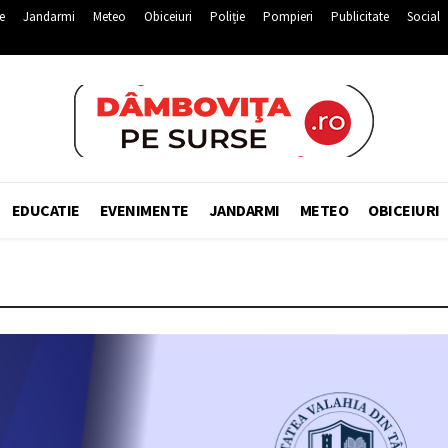
e
Jandarmi
Meteo
Obiceiuri
Poliție
Pompieri
Publicitate
Social
EDUCATIE
EVENIMENTE
JANDARMI
METEO
OBICEIURI