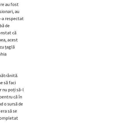
are au fost
sionari, au
s-a respectat
ibă de
onstat că
mea, acest
cu țaglă
ahia
bătrânită.
e să faci
 nu poți să-l
pentru că în
nd o sursă de
 era să se
 completat