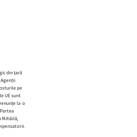
ic din țară
 Agenții
osturile pe
ile UE sunt
 renunțe la o
 Partea
 Mihăilă,
ompensatorii.