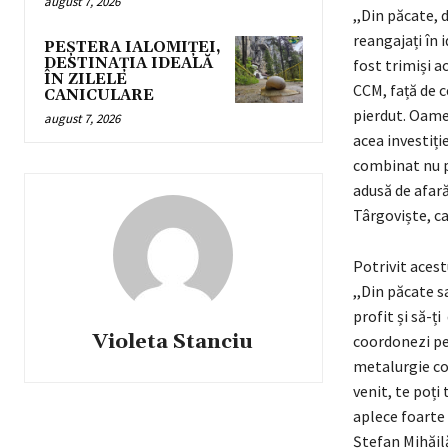
august 7, 2026
,,Din păcate, 
reangajați în 
PEȘTERA IALOMIȚEI,
DESTINAȚIA IDEALĂ
fost trimiși a
ÎN ZILELE
CCM, față de ce
CANICULARE
pierdut. Oamen
august 7, 2026
acea investiți
combinat nu po
adusă de afară
Târgoviște, ca
Potrivit aces
,,Din păcate s
profit și să-ț
Violeta Stanciu
coordonezi pe
metalurgie con
venit, te poți
aplece foarte 
Ștefan Mihăil