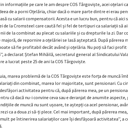
din informațiile pe care le am despre COS Târgoviște, acei oțelari c
ideea de a porni Oțelăria, chiar dacă o mare parte dintre ei erau pen
casă cu salarii compensatorii. Acesta e un lucru bun, pentru că aici 
i de la Cromsteel care caută fel și fel de tertipuri ca salariații să a
ii de la combinat au plecat cu salariile și cu drepturile la zi. Dar c
e majoră, de repornire a oțelăriei se lasă așteptată. După părerea 
ate să fie profitabil decât având și oțelăria. Nu poți să faci profit 
’’, a declarat Ștefan Mihăilă, secretarul general al Sindicatului Val
re a lucrat peste 25 de ani la COS Târgoviște.
tuia, marea problemă de la COS Târgoviște este forța de muncă îm
alariați din combinat, marea lor majoritate, sunt pensionari. Cu cin
i desfășori activitatea pentru că, după părerea mea, pe un pensionar
ntru că dacă nu-i convine ceva sau e deranjat de anumite aspecte, 
dițiile de muncă nu sunt ușoare, te aștepți ca acel pensionar, avâ
 trezi ca a doua zi să-ți plece. Cel mai important, după părerea mea,
mult pe întinerirea salariaților care își desfășoară activitatea’’, a
ă.