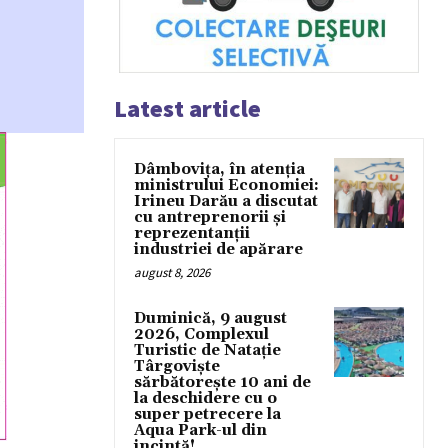
Latest article
Dâmbovița, în atenția
ministrului Economiei:
Irineu Darău a discutat
cu antreprenorii și
reprezentanții
industriei de apărare
august 8, 2026
Duminică, 9 august
2026, Complexul
Turistic de Natație
Târgoviște
sărbătorește 10 ani de
la deschidere cu o
super petrecere la
Aqua Park-ul din
incintă!