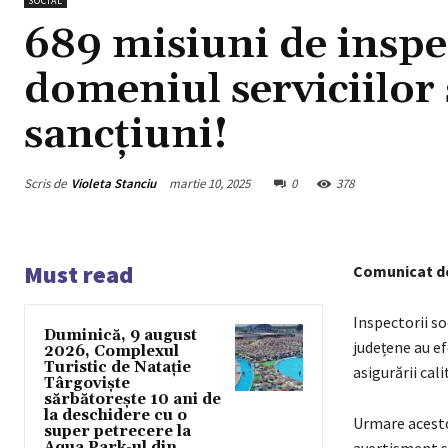
SOCIAL
689 misiuni de inspe
domeniul serviciilor 
sancțiuni!
Scris de
Violeta Stanciu
martie 10, 2025
0
378
Must read
Comunicat d
Inspectorii soc
Duminică, 9 august
județene au ef
2026, Complexul
Turistic de Natație
asigurării cali
Târgoviște
sărbătorește 10 ani de
la deschidere cu o
Urmare acesto
super petrecere la
Aqua Park-ul din