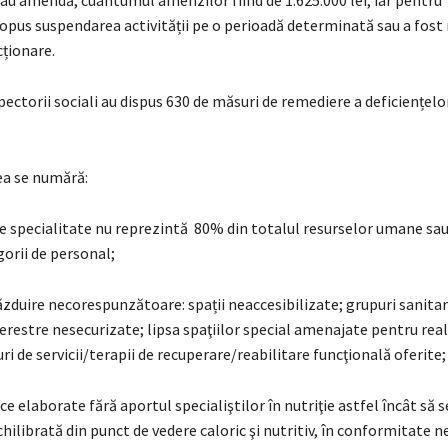
u amendă, cuantumul amenzilor fiind de 1.625.000 lei, iar pentru 1
ropus suspendarea activității pe o perioadă determinată sau a fost
cționare.
ectorii sociali au dispus 630 de măsuri de remediere a deficiențelo
ea se numără:
de specialitate nu reprezintă 80% din totalul resurselor umane sau
orii de personal;
găzduire necorespunzătoare: spații neaccesibilizate; grupuri sanita
ferestre nesecurizate; lipsa spaţiilor special amenajate pentru rea
uri de servicii/terapii de recuperare/reabilitare funcţională oferite;
ice elaborate fără aportul specialiştilor în nutriţie astfel încât să s
hilibrată din punct de vedere caloric şi nutritiv, în conformitate n