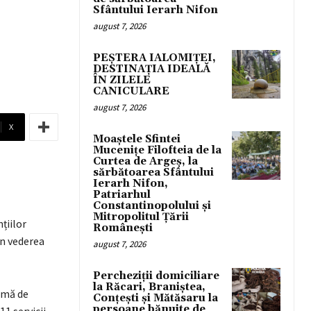
Sfântului Ierarh Nifon
august 7, 2026
PEȘTERA IALOMIȚEI,
DESTINAȚIA IDEALĂ
ÎN ZILELE
CANICULARE
august 7, 2026
X
Moaștele Sfintei
Mucenițe Filofteia de la
Curtea de Argeș, la
sărbătoarea Sfântului
Ierarh Nifon,
Patriarhul
Constantinopolului și
Mitropolitul Țării
țiilor
Românești
în vederea
august 7, 2026
Percheziții domiciliare
la Răcari, Braniștea,
rmă de
Conțești și Mătăsaru la
persoane bănuite de