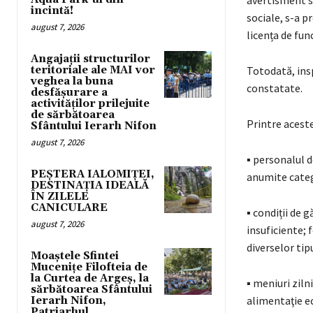
avertisment sa
incintă!
sociale, s-a p
august 7, 2026
licența de fun
Angajații structurilor
teritoriale ale MAI vor
Totodată, insp
veghea la buna
constatate.
desfășurare a
activităților prilejuite
de sărbătoarea
Printre acest
Sfântului Ierarh Nifon
august 7, 2026
▪ personalul 
PEȘTERA IALOMIȚEI,
anumite categ
DESTINAȚIA IDEALĂ
ÎN ZILELE
CANICULARE
▪ condiții de 
august 7, 2026
insuficiente; 
diverselor tip
Moaștele Sfintei
Mucenițe Filofteia de
la Curtea de Argeș, la
▪ meniuri ziln
sărbătoarea Sfântului
alimentaţie ec
Ierarh Nifon,
Patriarhul