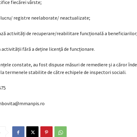
ifice fiecărei vârste;
 lucru/ registre neelaborate/ neactualizate;
ază activități de recuperare/reabilitare funcțională a beneficiarilor
activității fără a deține licență de funcționare.
nțele constate, au fost dispuse măsuri de remediere și a căror îndep
a termenele stabilite de către echipele de inspectori sociali.
675
dambovita@mmanpis.ro
e