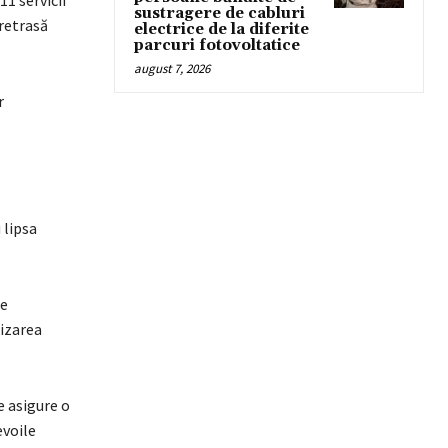
1 servicii
sustragere de cabluri
 retrasă
electrice de la diferite
parcuri fotovoltatice
august 7, 2026
r
 lipsa
re
lizarea
e asigure o
evoile