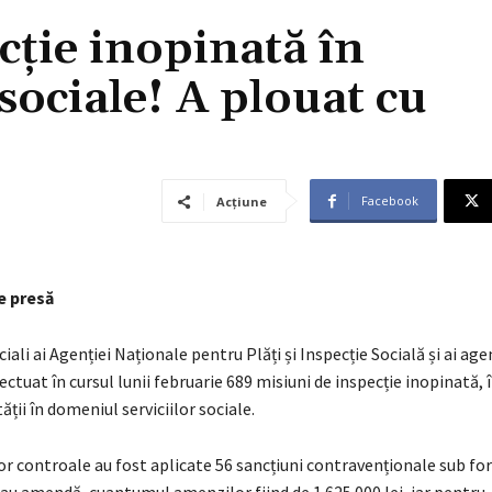
cție inopinată în
sociale! A plouat cu
Facebook
Acțiune
e presă
iali ai Agenției Naționale pentru Plăți și Inspecție Socială și ai agen
ectuat în cursul lunii februarie 689 misiuni de inspecție inopinată, 
tății în domeniul serviciilor sociale.
r controale au fost aplicate 56 sancțiuni contravenționale sub fo