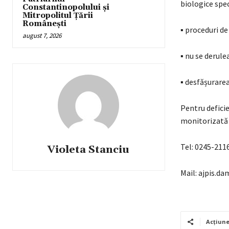
biologice spec
Constantinopolului și
Mitropolitul Țării
Românești
▪ proceduri de
august 7, 2026
▪ nu se derule
▪ desfășurarea 
Pentru deficie
monitorizată l
Tel: 0245-211
Violeta Stanciu
Mail: ajpis.
Acțiun