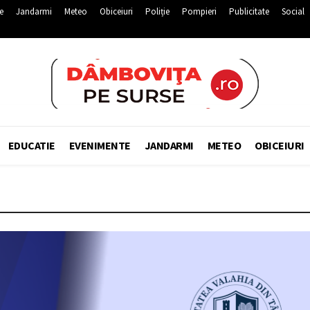
e
Jandarmi
Meteo
Obiceiuri
Poliție
Pompieri
Publicitate
Social
EDUCATIE
EVENIMENTE
JANDARMI
METEO
OBICEIURI