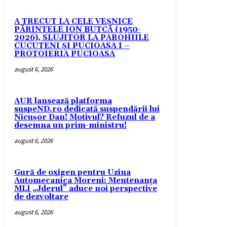
A TRECUT LA CELE VEȘNICE
PĂRINTELE ION BUTCĂ (1950-
2026), SLUJITOR LA PAROHIILE
CUCUTENI ȘI PUCIOASA I –
PROTOIERIA PUCIOASA
august 6, 2026
AUR lansează platforma
suspeND.ro dedicată suspendării lui
Nicușor Dan! Motivul? Refuzul de a
desemna un prim-ministru!
august 6, 2026
Gură de oxigen pentru Uzina
Automecanica Moreni: Mentenanța
MLI „Jderul” aduce noi perspective
de dezvoltare
august 6, 2026