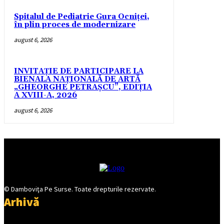
Spitalul de Pediatrie Gura Ocniței,
în plin proces de modernizare
august 6, 2026
INVITAȚIE DE PARTICIPARE LA
BIENALA NAȚIONALĂ DE ARTĂ
„GHEORGHE PETRAȘCU”, EDIŢIA
A XVIII-A, 2026
august 6, 2026
© Damboviţa Pe Surse. Toate drepturile rezervate.
Arhivă