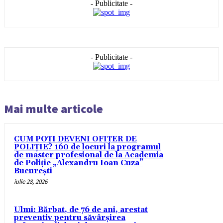
- Publicitate -
- Publicitate -
Mai multe articole
CUM POȚI DEVENI OFIȚER DE
POLIȚIE? 160 de locuri la programul
de master profesional de la Academia
de Poliție „Alexandru Ioan Cuza”
București
iulie 28, 2026
Ulmi: Bărbat, de 76 de ani, arestat
preventiv pentru săvârșirea