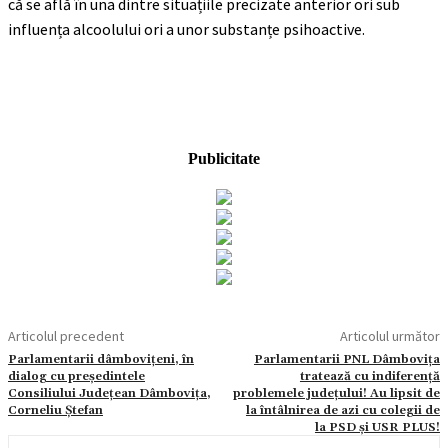
că se află în una dintre situațiile precizate anterior ori sub
influența alcoolului ori a unor substanțe psihoactive.
Publicitate
Articolul precedent
Articolul următor
Parlamentarii dâmbovițeni, în
Parlamentarii PNL Dâmbovița
dialog cu președintele
tratează cu indiferență
Consiliului Județean Dâmbovița,
problemele județului! Au lipsit de
Corneliu Ștefan
la întâlnirea de azi cu colegii de
la PSD și USR PLUS!