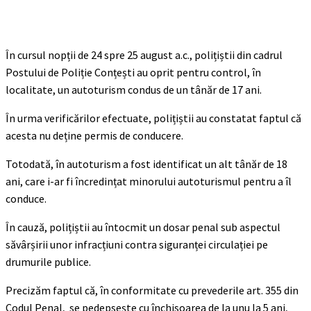
În cursul nopții de 24 spre 25 august a.c., polițiștii din cadrul
Postului de Poliție Conțești au oprit pentru control, în
localitate, un autoturism condus de un tânăr de 17 ani.
În urma verificărilor efectuate, polițiștii au constatat faptul că
acesta nu deține permis de conducere.
Totodată, în autoturism a fost identificat un alt tânăr de 18
ani, care i-ar fi încredințat minorului autoturismul pentru a îl
conduce.
În cauză, polițiștii au întocmit un dosar penal sub aspectul
săvârșirii unor infracțiuni contra siguranței circulației pe
drumurile publice.
Precizăm faptul că, în conformitate cu prevederile art. 355 din
Codul Penal, se pedepsește cu închisoarea de la unu la 5 ani,