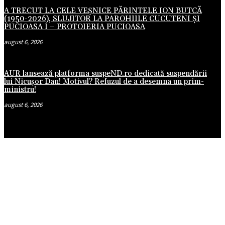
A TRECUT LA CELE VEȘNICE PĂRINTELE ION BUTCĂ
(1950-2026), SLUJITOR LA PAROHIILE CUCUTENI ȘI
PUCIOASA I – PROTOIERIA PUCIOASA
august 6, 2026
AUR lansează platforma suspeND.ro dedicată suspendării
lui Nicușor Dan! Motivul? Refuzul de a desemna un prim-
ministru!
august 6, 2026