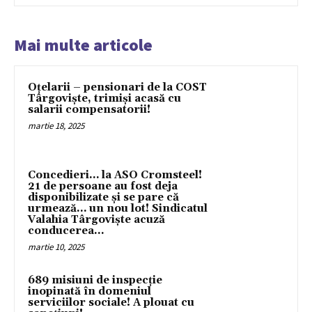
Mai multe articole
Oțelarii – pensionari de la COST
Târgoviște, trimiși acasă cu
salarii compensatorii!
martie 18, 2025
Concedieri… la ASO Cromsteel!
21 de persoane au fost deja
disponibilizate și se pare că
urmează… un nou lot! Sindicatul
Valahia Târgoviște acuză
conducerea...
martie 10, 2025
689 misiuni de inspecție
inopinată în domeniul
serviciilor sociale! A plouat cu