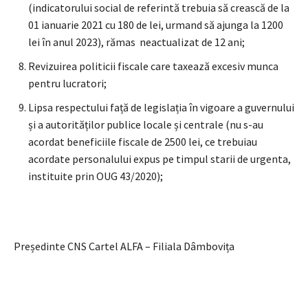
(indicatorului social de referintă trebuia să crească de la
01 ianuarie 2021 cu 180 de lei, urmand să ajunga la 1200
lei în anul 2023), rămas neactualizat de 12 ani;
Revizuirea politicii fiscale care taxează excesiv munca
pentru lucratori;
Lipsa respectului față de legislația în vigoare a guvernului
și a autorităților publice locale și centrale (nu s-au
acordat beneficiile fiscale de 2500 lei, ce trebuiau
acordate personalului expus pe timpul starii de urgenta,
instituite prin OUG 43/2020);
Președinte CNS Cartel ALFA – Filiala Dâmbovița