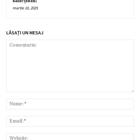
sancțiuni!
martie 10, 2025
LĂSAȚI UN MESAJ
Comentariu:
Nu
Ema
Web