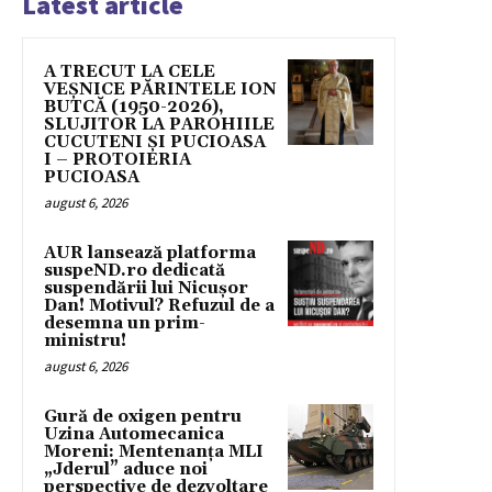
Latest article
A TRECUT LA CELE
VEȘNICE PĂRINTELE ION
BUTCĂ (1950-2026),
SLUJITOR LA PAROHIILE
CUCUTENI ȘI PUCIOASA
I – PROTOIERIA
PUCIOASA
august 6, 2026
AUR lansează platforma
suspeND.ro dedicată
suspendării lui Nicușor
Dan! Motivul? Refuzul de a
desemna un prim-
ministru!
august 6, 2026
Gură de oxigen pentru
Uzina Automecanica
Moreni: Mentenanța MLI
„Jderul” aduce noi
perspective de dezvoltare