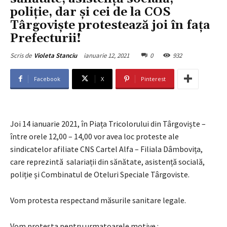
poliție, dar și cei de la COS
Târgoviște protestează joi în fața
Prefecturii!
ianuarie 12, 2021
0
932
Scris de
Violeta Stanciu
Facebook
X
Pinterest
Joi 14 ianuarie 2021, în Piața Tricolorului din Târgoviște –
între orele 12,00 – 14,00 vor avea loc proteste ale
sindicatelor afiliate CNS Cartel Alfa – Filiala Dâmbovița,
care reprezintă salariații din sănătate, asistență socială,
poliție și Combinatul de Oteluri Speciale Târgoviste.
Vom protesta respectand măsurile sanitare legale.
Vom protesta pentru urmatoarele motive :