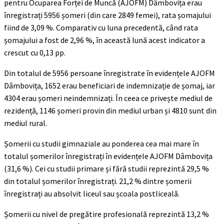
pentru Ocuparea Forței de Muncă (AJOFM) Dâmbovița erau
înregistrați 5956 șomeri (din care 2849 femei), rata șomajului
fiind de 3,09 %. Comparativ cu luna precedentă, când rata
șomajului a fost de 2,96 %, în această lună acest indicator a
crescut cu 0,13 pp.
Din totalul de 5956 persoane înregistrate în evidențele AJOFM
Dâmbovița, 1652 erau beneficiari de indemnizație de șomaj, iar
4304 erau șomeri neindemnizați. În ceea ce privește mediul de
rezidență, 1146 șomeri provin din mediul urban și 4810 sunt din
mediul rural.
Șomerii cu studii gimnaziale au ponderea cea mai mare în
totalul șomerilor înregistrați în evidențele AJOFM Dâmbovița
(31,6 %). Cei cu studii primare și fără studii reprezintă 29,5 %
din totalul șomerilor înregistrați. 21,2 % dintre șomerii
înregistrați au absolvit liceul sau școala postliceală.
Șomerii cu nivel de pregătire profesională reprezintă 13,2 %