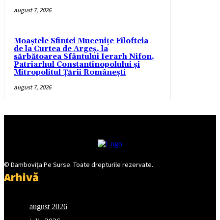
august 7, 2026
Moaștele Sfintei Mucenițe Filofteia
de la Curtea de Argeș, la
sărbătoarea Sfântului Ierarh Nifon,
Patriarhul Constantinopolului și
Mitropolitul Țării Românești
august 7, 2026
© Damboviţa Pe Surse. Toate drepturile rezervate.
Arhivă
august 2026