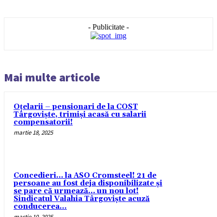
- Publicitate -
Mai multe articole
Oțelarii – pensionari de la COST
Târgoviște, trimiși acasă cu salarii
compensatorii!
martie 18, 2025
Concedieri… la ASO Cromsteel! 21 de
persoane au fost deja disponibilizate și
se pare că urmează… un nou lot!
Sindicatul Valahia Târgoviște acuză
conducerea...
martie 10, 2025