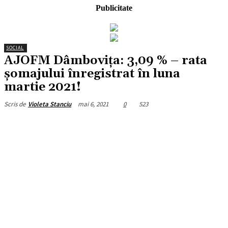
Publicitate
SOCIAL
AJOFM Dâmbovița: 3,09 % – rata
şomajului înregistrat în luna
martie 2021!
mai 6, 2021
0
523
Scris de
Violeta Stanciu
Facebook
X
Pinterest
WhatsApp