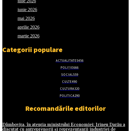
iulie 2026
iunie 2026
mai 2026
aprilie 2026
martie 2026
Categorii populare
ACTUALITATE
5456
POLIȚIE
666
SOCIAL
559
CULTE
490
CULTURA
320
POLITICA
290
Recomandările editorilor
Dâmbovița, în atenția ministrului Economiei: Irineu Darău a
discutat cu antreprenorii și reprezentanții industriei de