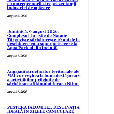
cu antreprenorii și reprezentanții
industriei de apărare
august 8, 2026
Duminică, 9 august 2026,
Complexul Turistic de Natație
Târgoviște sărbătorește 10 ani de la
deschidere cu o super petrecere la
Aqua Park-ul din incintă!
august 7, 2026
Angajații structurilor teritoriale ale
MAI vor veghea la buna desfășurare
a activităților prilejuite de
sărbătoarea Sfântului Ierarh Nifon
august 7, 2026
PEȘTERA IALOMIȚEI, DESTINAȚIA
IDEALĂ ÎN ZILELE CANICULARE