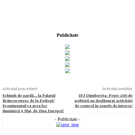
Publicitate
Articolul precedent
Articolul următor
Schimb de gardă… la Palatul
IPJ Dâmbovița: Peste 200 de
Brâncovenesc de la Potlogi!
polițiști au desfășurat activități
Evenimentul va avea loc
de control în zonele de interes!
duminică 9 Mai, de Ziua Europei!
- Publicitate -