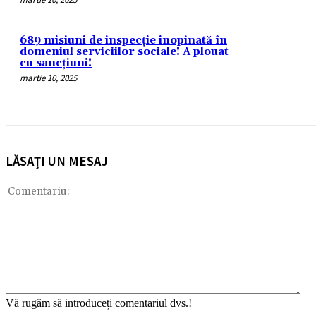
689 misiuni de inspecție inopinată în
domeniul serviciilor sociale! A plouat
cu sancțiuni!
martie 10, 2025
LĂSAȚI UN MESAJ
Com
Vă rugăm să introduceți comentariul dvs.!
Nume:*