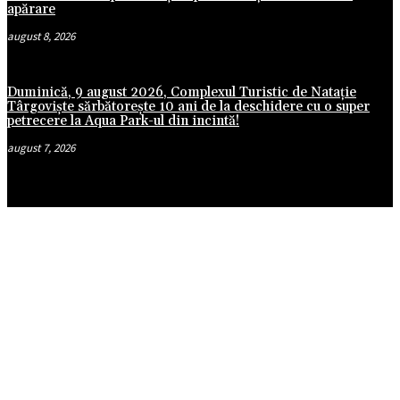
apărare
august 8, 2026
Duminică, 9 august 2026, Complexul Turistic de Natație
Târgoviște sărbătorește 10 ani de la deschidere cu o super
petrecere la Aqua Park-ul din incintă!
august 7, 2026