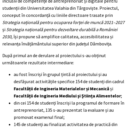
inclusiv de competențe de antreprenoriat și digitale pentru
studenții din Universitatea Valahia din Târgoviște. Proiectul,
conceput în concordanță cu liniile directoare trasate prin
Strategia națională pentru ocuparea forței de muncă 2021–2027
și
Strategia națională pentru dezvoltare durabilă a României
2030
, își propune să amplifice calitatea, accesibilitatea și
relevanța învățământului superior din județul Dâmbovița.
După primul an de derulare al proiectului s-au obținut
următoarele rezultate intermediare:
au fost înscriși în grupul țintă al proiectului și au
desfășurat activitățile specifice 154 de studenți din cadrul
Facultății de Ingineria Materialelor
ș
i Mecanică
și
Facultăţii de Ingineria Mediului şi Ştiinţa Alimentelor
;
din cei 154 de studenți înscriși la programul de formare în
antreprenoriat, 135 s-au prezentat la evaluare și au
promovat examenul final;
145 de studenți au finalizat activitatea de practică din