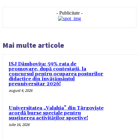
- Publicitate -
Mai multe articole
ISJ Dâmbovița: 59% rata de
promovare, după contestații, la
concursul pentru ocuparea posturilor
didactice din învăţământul
preuniversitar 2026!
august 4, 2026
Universitatea „Valahia” din Târgoviște
acordă burse speciale pentru
susținerea activităților sportive!
iulie 16, 2026