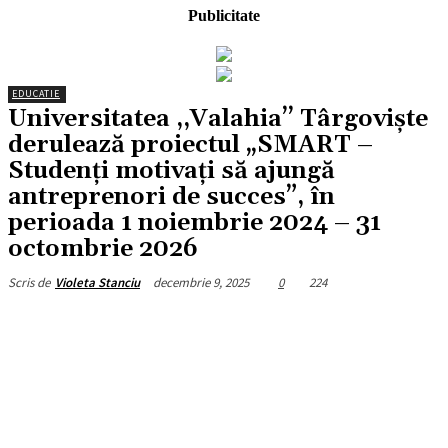
Publicitate
EDUCATIE
Universitatea ,,Valahia’’ Târgoviște
derulează proiectul „SMART –
Studenți motivați să ajungă
antreprenori de succes”, în
perioada 1 noiembrie 2024 – 31
octombrie 2026
decembrie 9, 2025
0
224
Scris de
Violeta Stanciu
Facebook
X
Pinterest
WhatsApp