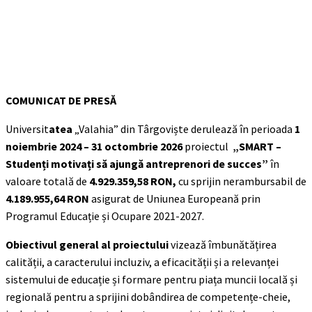
COMUNICAT DE PRESĂ
Universit
atea
„Valahia” din Târgoviște derulează în perioada
1
noiembrie 2024 – 31 octombrie 2026
proiectul
„SMART –
Studenți motivați să ajungă antreprenori de succes”
în
valoare totală de
4.929.359,58 RON,
cu sprijin nerambursabil de
4.189.955,64 RON
asigurat de Uniunea Europeană prin
Programul Educație și Ocupare 2021-2027.
Obiectivul general al proiectului
vizează îmbunătățirea
calității, a caracterului incluziv, a eficacității și a relevanței
sistemului de educație și formare pentru piața muncii locală și
regională pentru a sprijini dobândirea de competențe-cheie,