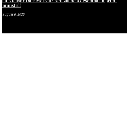
lui Nicușor Dan! Motivul? Refuzul de a desemna un prim-
ministru!
august 6, 2026