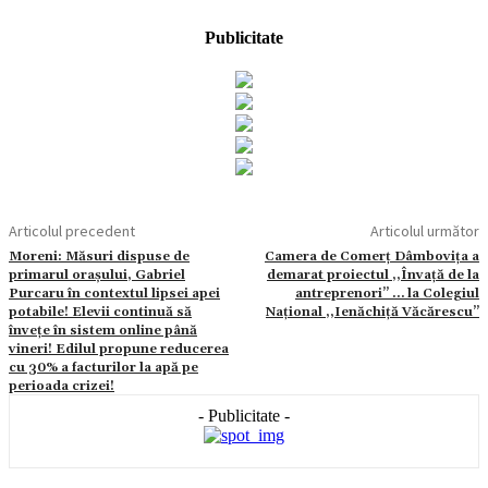
Publicitate
Articolul precedent
Articolul următor
Moreni: Măsuri dispuse de
Camera de Comerț Dâmbovița a
primarul orașului, Gabriel
demarat proiectul ,,Învață de la
Purcaru în contextul lipsei apei
antreprenori’’ … la Colegiul
potabile! Elevii continuă să
Național ,,Ienăchiță Văcărescu’’
învețe în sistem online până
vineri! Edilul propune reducerea
cu 30% a facturilor la apă pe
perioada crizei!
- Publicitate -