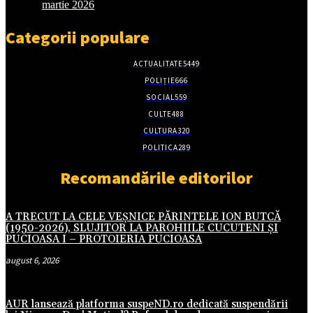
martie 2026
Categorii populare
ACTUALITATE
5449
POLIȚIE
666
SOCIAL
559
CULTE
488
CULTURA
320
POLITICA
289
Recomandările editorilor
A TRECUT LA CELE VEȘNICE PĂRINTELE ION BUTCĂ
(1950-2026), SLUJITOR LA PAROHIILE CUCUTENI ȘI
PUCIOASA I – PROTOIERIA PUCIOASA
august 6, 2026
AUR lansează platforma suspeND.ro dedicată suspendării