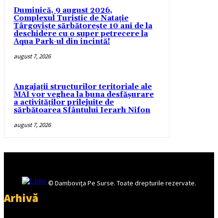
Duminică, 9 august 2026,
Complexul Turistic de Natație
Târgoviște sărbătorește 10 ani de la
deschidere cu o super petrecere la
Aqua Park-ul din incintă!
august 7, 2026
Angajații structurilor teritoriale ale
MAI vor veghea la buna desfășurare
a activităților prilejuite de
sărbătoarea Sfântului Ierarh Nifon
august 7, 2026
© Damboviţa Pe Surse. Toate drepturile rezervate.
Arhivă