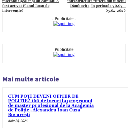
microbuz școlar și un camion! A
infrastructura rutieră din județul
fost activat Planul Roșu de
Dâmbovița, în perioada 30.03 –
intervenție!
05.04.2026
- Publicitate -
- Publicitate -
Mai multe articole
CUM POȚI DEVENI OFIȚER DE
POLIȚIE? 160 de locuri la programul
de master profesional de la Academia
de Poliție „Alexandru Ioan Cuza”
București
iulie 28, 2026