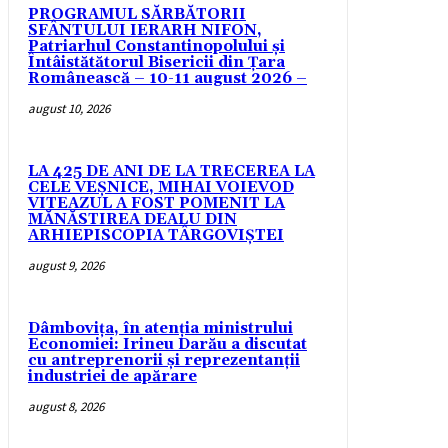
PROGRAMUL SĂRBĂTORII
SFÂNTULUI IERARH NIFON,
Patriarhul Constantinopolului şi
Întâistătătorul Bisericii din Țara
Românească – 10-11 august 2026 –
august 10, 2026
LA 425 DE ANI DE LA TRECEREA LA
CELE VEȘNICE, MIHAI VOIEVOD
VITEAZUL A FOST POMENIT LA
MĂNĂSTIREA DEALU DIN
ARHIEPISCOPIA TÂRGOVIȘTEI
august 9, 2026
Dâmbovița, în atenția ministrului
Economiei: Irineu Darău a discutat
cu antreprenorii și reprezentanții
industriei de apărare
august 8, 2026