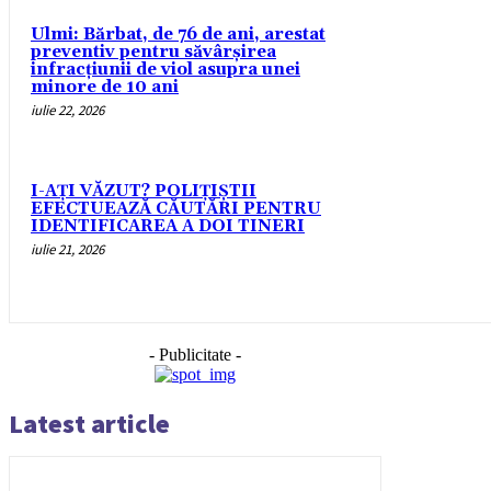
Ulmi: Bărbat, de 76 de ani, arestat
preventiv pentru săvârșirea
infracțiunii de viol asupra unei
minore de 10 ani
iulie 22, 2026
I-AȚI VĂZUT? POLIȚIȘTII
EFECTUEAZĂ CĂUTĂRI PENTRU
IDENTIFICAREA A DOI TINERI
iulie 21, 2026
- Publicitate -
Latest article