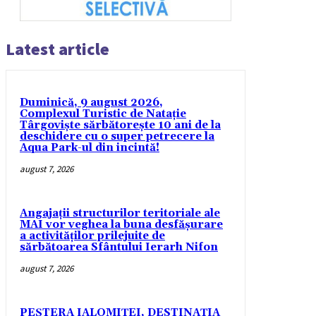
Latest article
Duminică, 9 august 2026,
Complexul Turistic de Natație
Târgoviște sărbătorește 10 ani de la
deschidere cu o super petrecere la
Aqua Park-ul din incintă!
august 7, 2026
Angajații structurilor teritoriale ale
MAI vor veghea la buna desfășurare
a activităților prilejuite de
sărbătoarea Sfântului Ierarh Nifon
august 7, 2026
PEȘTERA IALOMIȚEI, DESTINAȚIA