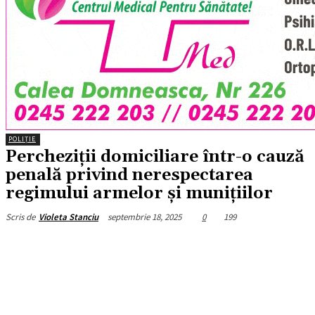
POLIȚIE
Percheziții domiciliare într-o cauză
penală privind nerespectarea
regimului armelor și munițiilor
septembrie 18, 2025
0
199
Scris de
Violeta Stanciu
Facebook
X
Pinterest
WhatsApp