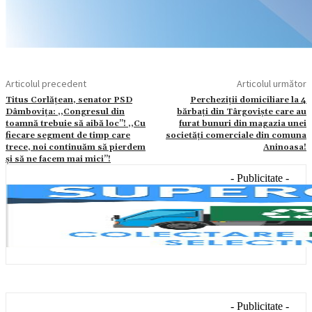
Articolul precedent
Articolul următor
Titus Corlățean, senator PSD
Percheziții domiciliare la 4
Dâmbovița: ,,Congresul din
bărbați din Târgoviște care au
toamnă trebuie să aibă loc’’! ,,Cu
furat bunuri din magazia unei
fiecare segment de timp care
societăți comerciale din comuna
trece, noi continuăm să pierdem
Aninoasa!
și să ne facem mai mici’’!
- Publicitate -
- Publicitate -