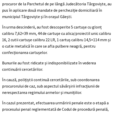
procuror de la Parchetul de pe lângă Judecătoria Târgoviște, au
pus în aplicare două mandate de percheziție domiciliară în
municipiul Târgoviște și în orașul Găești.
În urma descinderii, au fost descoperite 5 cartușe cu glonț
calibru 7,62×39 mm, 44 de cartușe cu alica/proiectil unic calibru
16, 2 cutii cartușe calibru 22 LR, 1 cartuș calibru 14,5×114 mm și
o cutie metalică în care se afla pulbere neagră, pentru
confecționarea cartușelor.
Bunurile au fost ridicate și indisponibilizate în vederea
continuării cercetărilor.
În cauză, polițiștii continuă cercetările, sub coordonarea
procurorului de caz, sub aspectul săvârșirii infracțiunii de
nerespectarea regimului armelor și munițiilor.
În cazul prezentat, efectuarea urmăririi penale este o etapă a
procesului penal reglementată de Codul de procedură penală,