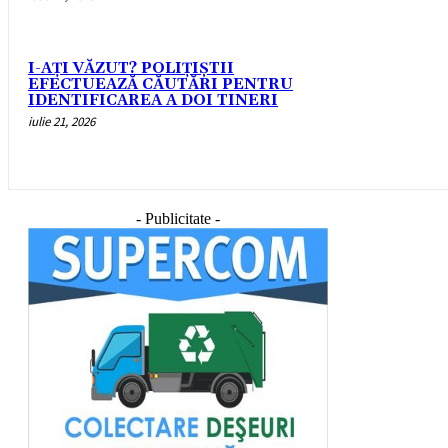
I-AȚI VĂZUT? POLIȚIȘTII
EFECTUEAZĂ CĂUTĂRI PENTRU
IDENTIFICAREA A DOI TINERI
iulie 21, 2026
- Publicitate -