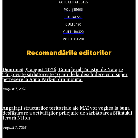
ACTUALITATE
5455
POLIȚIE
666
SOCIAL
559
CULTE
490
CULTURA
320
POLITICA
290
Recomandările editorilor
Duminică, 9 august 2026, Complexul Turistic de Natație
Târgoviște sărbătorește 10 ani de la deschidere cu o super
petrecere la Aqua Park-ul din incintă!
august 7, 2026
Angajații structurilor teritoriale ale MAI vor veghea la buna
desfășurare a activităților prilejuite de sărbătoarea Sfântului
Ierarh Nifon
august 7, 2026