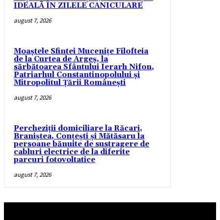
IDEALĂ ÎN ZILELE CANICULARE
august 7, 2026
Moaștele Sfintei Mucenițe Filofteia
de la Curtea de Argeș, la
sărbătoarea Sfântului Ierarh Nifon,
Patriarhul Constantinopolului și
Mitropolitul Țării Românești
august 7, 2026
Percheziții domiciliare la Răcari,
Braniștea, Conțești și Mătăsaru la
persoane bănuite de sustragere de
cabluri electrice de la diferite
parcuri fotovoltatice
august 7, 2026