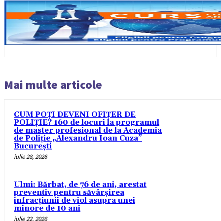
Mai multe articole
CUM POȚI DEVENI OFIȚER DE
POLIȚIE? 160 de locuri la programul
de master profesional de la Academia
de Poliție „Alexandru Ioan Cuza”
București
iulie 28, 2026
Ulmi: Bărbat, de 76 de ani, arestat
preventiv pentru săvârșirea
infracțiunii de viol asupra unei
minore de 10 ani
iulie 22, 2026