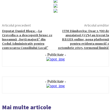
Articolul precedent
Articolul următor
Deputat Daniel Blaga: ,,La
ITM Dâmbovița: Doar 1.700 de
Crevedia s-a descoperit brusc ce
angajatori (13%) au trecut la
înseamnă „forță majoră” din
REGES online, noua platformă
Codul Administrativ pentru
pentru evidența muncii! 1
convocarea Consiliului Local’’
octombrie 2025, termenul limită!
- Publicitate -
- Publicitate -
Mai multe articole