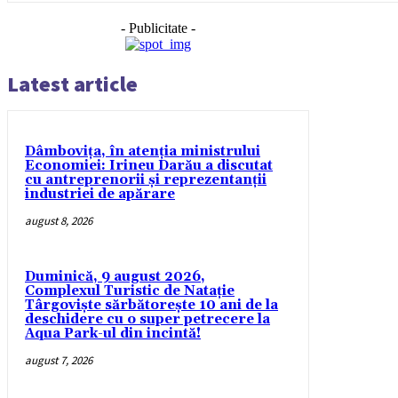
- Publicitate -
Latest article
Dâmbovița, în atenția ministrului
Economiei: Irineu Darău a discutat
cu antreprenorii și reprezentanții
industriei de apărare
august 8, 2026
Duminică, 9 august 2026,
Complexul Turistic de Natație
Târgoviște sărbătorește 10 ani de la
deschidere cu o super petrecere la
Aqua Park-ul din incintă!
august 7, 2026