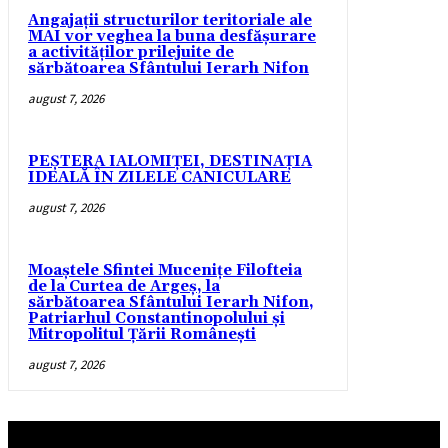
Angajații structurilor teritoriale ale
MAI vor veghea la buna desfășurare
a activităților prilejuite de
sărbătoarea Sfântului Ierarh Nifon
august 7, 2026
PEȘTERA IALOMIȚEI, DESTINAȚIA
IDEALĂ ÎN ZILELE CANICULARE
august 7, 2026
Moaștele Sfintei Mucenițe Filofteia
de la Curtea de Argeș, la
sărbătoarea Sfântului Ierarh Nifon,
Patriarhul Constantinopolului și
Mitropolitul Țării Românești
august 7, 2026