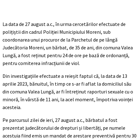
La data de 27 august a.c., în urma cercetărilor efectuate de
polițiștii din cadrul Poliției Municipiului Moreni, sub
coordonarea unui procuror de la Parchetul de pe lângă
Judecătoria Moreni, un bărbat, de 35 de ani, din comuna Valea
Lungă, a fost reținut pentru 24 de ore pe bază de ordonanță,
pentru comiterea infracțiunii de viol.
Din investigațiile efectuate a reieșit faptul că, la data de 13
aprilie 2023, bănuitul, în timp ce s-ar fi aflat la domiciliul său
din comuna Valea Lungă, ar fi întreținut raporturi sexuale cu o
minoră, în vârstă de 11 ani, la acel moment, împotriva voinței
acesteia.
Pe parcursul zilei de ieri, 27 august a.c., bărbatul a fost
prezentat judecătorului de drepturi și libertăți, pe numele
acestuia fiind emis un mandat de arestare preventivă pentru 30