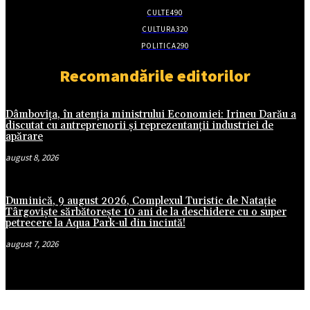
CULTE
490
CULTURA
320
POLITICA
290
Recomandările editorilor
Dâmbovița, în atenția ministrului Economiei: Irineu Darău a
discutat cu antreprenorii și reprezentanții industriei de
apărare
august 8, 2026
Duminică, 9 august 2026, Complexul Turistic de Natație
Târgoviște sărbătorește 10 ani de la deschidere cu o super
petrecere la Aqua Park-ul din incintă!
august 7, 2026