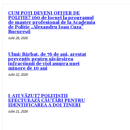
CUM POȚI DEVENI OFIȚER DE
POLIȚIE? 160 de locuri la programul
de master profesional de la Academia
de Poliție „Alexandru Ioan Cuza”
București
iulie 28, 2026
Ulmi: Bărbat, de 76 de ani, arestat
preventiv pentru săvârșirea
infracțiunii de viol asupra unei
minore de 10 ani
iulie 22, 2026
I-AȚI VĂZUT? POLIȚIȘTII
EFECTUEAZĂ CĂUTĂRI PENTRU
IDENTIFICAREA A DOI TINERI
iulie 21, 2026