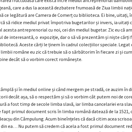
rarea fructuoasă care există între mediul antreprenorial dâmboviț
țeană, care a dus la această dezbatere frumoasă de Ziua limbii nați
ă ce legătură are Camera de Comerț cu biblioteca. Ei bine, uitați, î
rcă să ridice mediul privat împotriva bugetarilor și invers, ia uitaț
 acesta antreprenorial cu noi, cei din mediul bugetar. Zic eu că a
ul de interesantă, o expoziție, dar o să vă prezentăm și niște cărți
bliotecă. Aceste cărți le ținem în cadrul colecțiilor speciale. Legat 
imbii române eu zic că trebuie să o sărbătorim în fiecare zi și c
 bine decât să o vorbim corect românește.
âmplă și în mediul online și când mergem pe stradă, ce auzim în d
rii decât așa, să o respectăm și să o vorbim cât putem noi de cor
ură a fost timp de secole limba slavă, iar limba cancelariei era slav
e fapt primul document scris în limba română datează de la 1521, 
 Neacșu din Câmpulung. Acum bineînțeles că dacă citim acea scrisoa
din ea… Nu putem să credem că acela a fost primul document red