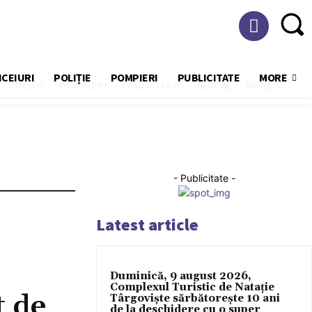
ICEIURI
POLIȚIE
POMPIERI
PUBLICITATE
MORE
POLIȚIE
POMPIERI
PUBLICITATE
SOCIAL
MORE
- Publicitate -
Latest article
Duminică, 9 august 2026,
Complexul Turistic de Natație
t de
Târgoviște sărbătorește 10 ani
de la deschidere cu o super