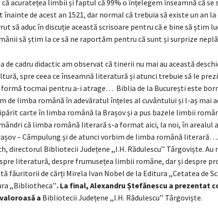
ă acuratețea limbii și faptul că 99% o înțelegem înseamnă că se s
înainte de acest an 1521, dar normal că trebuia să existe un an la 
t să aduc în discuție această scrisoare pentru că e bine să știm lu
mânii să știm la ce să ne raportăm pentru că sunt și surprize nep
a de cadru didactic am observat că tinerii nu mai au această desch
tură, spre ceea ce înseamnă literatură și atunci trebuie să le prezin
 formă tocmai pentru a-i atrage… Biblia de la București este born
 de limba română în adevăratul înțeles al cuvântului și l-aș mai 
tipărit carte în limba română la Brașov și a pus bazele limbii român
mândri că limba română literară s-a format aici, la noi, în arealul
așov – Câmpulung și de atunci vorbim de limba română literară….’’
ch, directorul Bibliotecii Județene ,,I.H. Rădulescu’’ Târgoviște. Au 
espre literatură, despre frumusețea limbii române, dar și despre p
ă făuritorii de cărți Mirela Ivan Nobel de la Editura ,,Cetatea de Sc
ra ,,Bibliotheca’’
. La final, Alexandru Ștefănescu a prezentat c
 valoroasă a
Bibliotecii Județene ,,I.H. Rădulescu’’ Târgoviște.