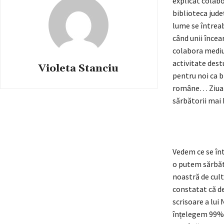
explicat colabo
biblioteca jude
lume se întreab
când unii încea
colabora mediul
activitate dest
Violeta Stanciu
pentru noi ca bi
române… Ziua l
sărbătorii mai
Vedem ce se înt
o putem sărbăto
noastră de cult
constatat că d
scrisoare a lui
înțelegem 99% 