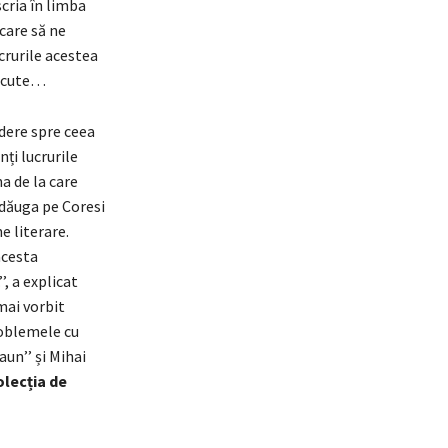
cria în limba
care să ne
crurile acestea
lăcute…
idere spre ceea
ți lucrurile
a de la care
adăuga pe Coresi
e literare.
 acesta
, a explicat
mai vorbit
roblemele cu
aun’’ și Mihai
olecția de