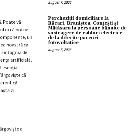
august 7, 2026
Percheziții domiciliare la
. Poate vă
Răcari, Braniștea, Conțești și
Mătăsaru la persoane bănuite de
ntru că noi ne
sustragere de cabluri electrice
ă componente, un
de la diferite parcuri
fotovoltatice
area noastră ca
august 7, 2026
tă sintagma de
ența artificială,
l esențial
Târgoviște că
erent că
astă zi
Târgoviște a