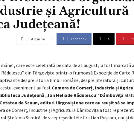
ustrie și Agricultură
ca Județeană!
Facebook
X
Pi
Acțiune
omâne’’, care este celebrată pe data de 31 august, a fost marcată a
H. Rădulescu’’ din Târgoviște printr-o frumoasă Expoziție de Carte
i captivante despre istoria limbii române, despre literatura și cult
acestui eveniment au fost
Camera de Comerț, Industrie și Agricu
Biblioteca Județeană „Ion Heliade Rădulescu’’ Dâmbovița
alătu
Cetatea de Scaun, edituri târgoviștene care au reușit să se imp
ra de Comerț, Industrie și Agricultură Dâmbovița a fost reprezent
ral Ștefania Stroică, de vicepreședintele Cristian Pușcaru, dar și 