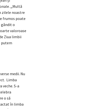
ean și
onale. ,,Multă
n zilele noastre
i ce frumos poate
m gândit o
 foarte valoroase
de Ziua limbii
um putem
iverse medii. Nu
ect. Limba
a veche. S-a
celebra
re o să
actat în limba