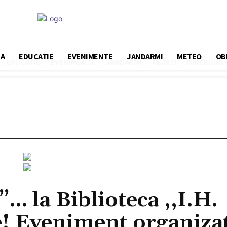
A
EDUCATIE
EVENIMENTE
JANDARMI
METEO
OB
EDUCATIE
EVENIMENTE
JANDARMI
METEO
OBICEIURI
… la Biblioteca ,,I.H.
e! Eveniment organiza