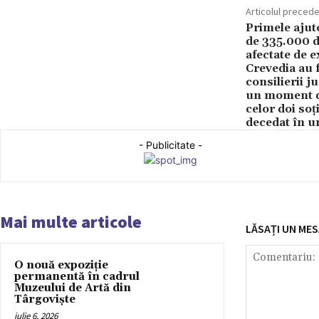
Articolul preced
Primele ajuto
de 335.000 de
afectate de 
Crevedia au f
consilierii j
un moment d
celor doi soț
decedat în u
- Publicitate -
Mai multe articole
LĂSAȚI UN MES
O nouă expoziție
permanentă în cadrul
Muzeului de Artă din
Târgoviște
iulie 6, 2026