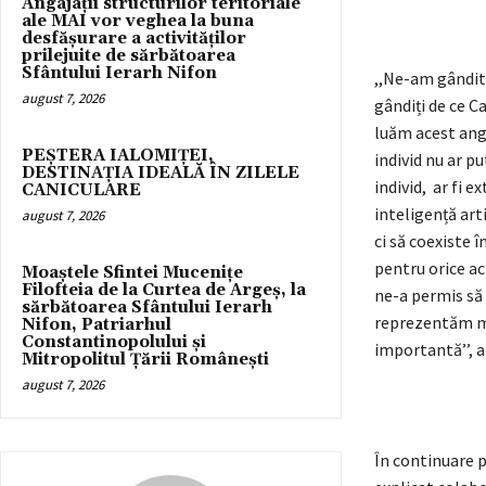
Angajații structurilor teritoriale
ale MAI vor veghea la buna
desfășurare a activităților
prilejuite de sărbătoarea
Sfântului Ierarh Nifon
,,Ne-am gândit
august 7, 2026
gândiți de ce C
luăm acest ang
PEȘTERA IALOMIȚEI,
individ nu ar pu
DESTINAȚIA IDEALĂ ÎN ZILELE
individ, ar fi 
CANICULARE
inteligență arti
august 7, 2026
ci să coexiste 
pentru orice ac
Moaștele Sfintei Mucenițe
Filofteia de la Curtea de Argeș, la
ne-a permis să
sărbătoarea Sfântului Ierarh
reprezentăm me
Nifon, Patriarhul
Constantinopolului și
importantă’’, a
Mitropolitul Țării Românești
august 7, 2026
În continuare p