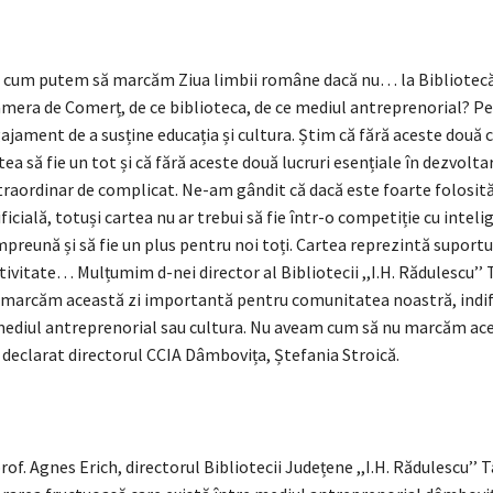
 cum putem să marcăm Ziua limbii române dacă nu… la Bibliotecă
amera de Comerț, de ce biblioteca, de ce mediul antreprenorial? Pe
ajament de a susține educația și cultura. Știm că fără aceste dou
tea să fie un tot și că fără aceste două lucruri esențiale în dezvolt
extraordinar de complicat. Ne-am gândit că dacă este foarte folosi
ficială, totuși cartea nu ar trebui să fie într-o competiție cu intelig
împreună și să fie un plus pentru noi toți. Cartea reprezintă suportu
tivitate… Mulțumim d-nei director al Bibliotecii ,,I.H. Rădulescu’’ 
 marcăm această zi importantă pentru comunitatea noastră, indif
diul antreprenorial sau cultura. Nu aveam cum să nu marcăm ace
 declarat directorul CCIA Dâmbovița, Ștefania Stroică.
rof. Agnes Erich, directorul Bibliotecii Județene ,,I.H. Rădulescu’’ 