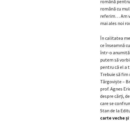
română pentru c
română cu mult 
referim… Am vru
mai ales noi ro
În calitatea me
ce înseamnă cul
într-o anumită
putem să vorbim
pentru că el a 
Trebuie să fim 
Târgoviște – Br
prof. Agnes Eri
despre cărți, d
care se confrunt
Stan de la Editu
carte veche și