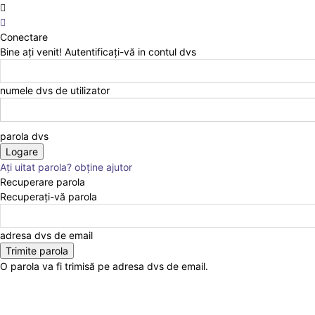
Conectare
Bine ați venit! Autentificați-vă in contul dvs
numele dvs de utilizator
parola dvs
Ați uitat parola? obține ajutor
Recuperare parola
Recuperați-vă parola
adresa dvs de email
O parola va fi trimisă pe adresa dvs de email.
Acasă
Actualitate
Anunturi
Culte
cultura
Educatie
Evenimente