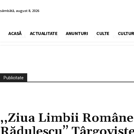
sâmbătă, august 8, 2026
ACASĂ
ACTUALITATE
ANUNTURI
CULTE
CULTUR
ACASĂ
ACTUALITATE
ANUNTURI
CULTE
CULTURA
Publicitate
CULTURA
,,Ziua Limbii Române’’
Rădulescu’’ Târgovișt