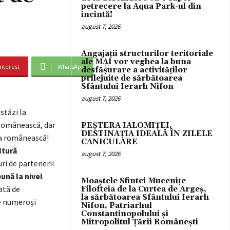
petrecere la Aqua Park-ul din
incintă!
august 7, 2026
Angajații structurilor teritoriale
ale MAI vor veghea la buna
nterest
WhatsApp
desfășurare a activităților
prilejuite de sărbătoarea
Sfântului Ierarh Nifon
august 7, 2026
stăzi la
 Românească, dar
PEȘTERA IALOMIȚEI,
DESTINAȚIA IDEALĂ ÎN ZILELE
ura românească!
CANICULARE
ltură
august 7, 2026
ri de partenerii
ună la nivel
Moaștele Sfintei Mucenițe
ată de
Filofteia de la Curtea de Argeș,
la sărbătoarea Sfântului Ierarh
de numeroși
Nifon, Patriarhul
Constantinopolului și
Mitropolitul Țării Românești