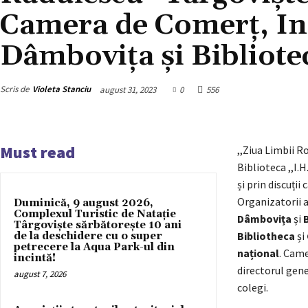
Camera de Comerț, Ind
Dâmbovița și Bibliote
Scris de
Violeta Stanciu
august 31, 2023
0
556
Must read
,,Ziua Limbii R
Biblioteca ,,I.
și prin discuți
Organizatorii 
Duminică, 9 august 2026,
Complexul Turistic de Natație
Dâmbovița
și
Târgoviște sărbătorește 10 ani
Bibliotheca
și
de la deschidere cu o super
petrecere la Aqua Park-ul din
național
. Came
incintă!
directorul gene
august 7, 2026
colegi.