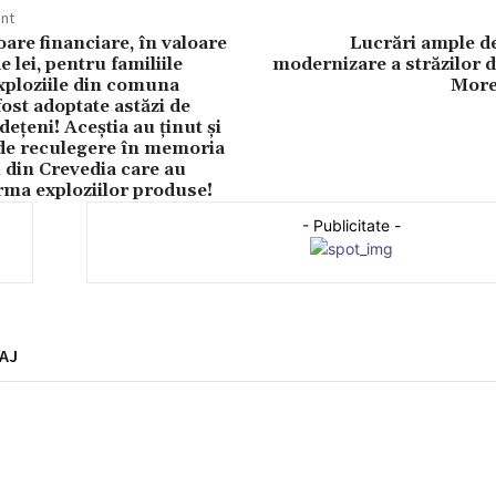
ent
are financiare, în valoare
Lucrări ample de 
 lei, pentru familiile
modernizare a străzilor 
exploziile din comuna
More
ost adoptate astăzi de
udețeni! Aceștia au ținut și
e reculegere în memoria
i din Crevedia care au
rma exploziilor produse!
- Publicitate -
AJ