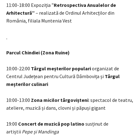
11:00-18:00 Expoziția ”
Retrospectiva Anualelor de
Arhitectură”
– realizată de Ordinul Arhitecților din
România, filiala Muntenia Vest
Parcul Chindiei (Zona Ruine)
10:00-22:00
Târgul meșterilor populari
organizat de
Centrul Județean pentru Cultură Dâmbovița și
Târgul
meșterilor culinari
10:00-13:00
Zona micilor târgovișteni
: spectacol de teatru,
ateliere, muzică și dans, clovni și păpuși gigant
19:00
Concert de muzică pop latino
susținut de
artiștii
Pepe și Mandinga