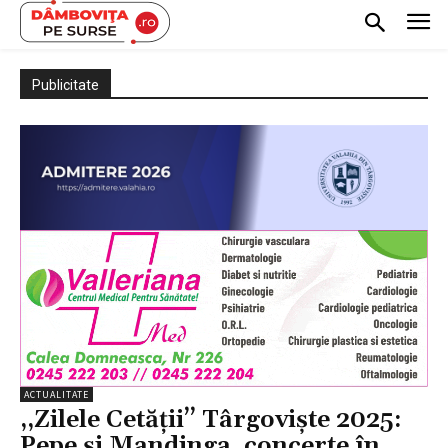
Publicitate
ACTUALITATE
,,Zilele Cetății’’ Târgoviște 2025:
Pepe și Mandinga, concerte în