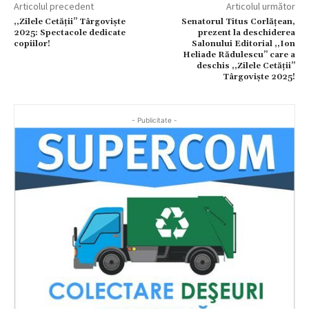
Articolul precedent
Articolul următor
,,Zilele Cetății’’ Târgoviște
Senatorul Titus Corlățean,
2025: Spectacole dedicate
prezent la deschiderea
copiilor!
Salonului Editorial ,,Ion
Heliade Rădulescu’’ care a
deschis ,,Zilele Cetății’’
Târgoviște 2025!
- Publicitate -