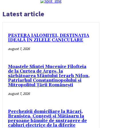
Latest article
PEȘTERA IALOMIȚEI, DESTINAȚIA
IDEALĂ ÎN ZILELE CANICULARE
august 7, 2026
Moaștele Sfintei Mucenițe Filofteia
de la Curtea de Argeș, la
sărbătoarea Sfântului Ierarh Nifon,
Patriarhul Constantinopolului și
Mitropolitul Țării Românești
august 7, 2026
Percheziții domiciliare la Răcari,
Braniștea, Conțești și Mătăsaru la
persoane bănuite de sustragere de
cabluri electrice de la diferite