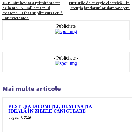
DSP Dâmbovița a primit întăriri
Furturile de energie electrică… în
de la MAPN! Call center-ul
atenția jandarmilor dâmbovițeni
existent… a fost suplimentat cu 6
linii telefonice!
- Publicitate -
- Publicitate -
Mai multe articole
PEȘTERA IALOMIȚEI, DESTINAȚIA
IDEALĂ ÎN ZILELE CANICULARE
august 7, 2026