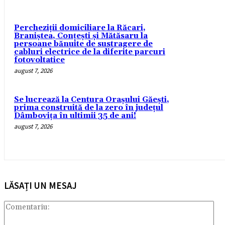
Percheziții domiciliare la Răcari,
Braniștea, Conțești și Mătăsaru la
persoane bănuite de sustragere de
cabluri electrice de la diferite parcuri
fotovoltatice
august 7, 2026
Se lucrează la Centura Orașului Găești,
prima construită de la zero în județul
Dâmbovița în ultimii 35 de ani!
august 7, 2026
LĂSAȚI UN MESAJ
Com