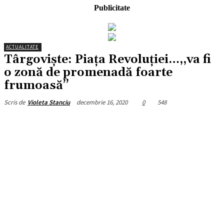
Publicitate
ACTUALITATE
Târgoviște: Piața Revoluției…,,va fi
o zonă de promenadă foarte
frumoasă’’
decembrie 16, 2020
0
548
Scris de
Violeta Stanciu
Facebook
X
Pinterest
WhatsApp