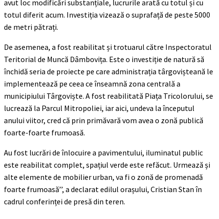
avut loc modificări substanțiale, lucrurile arată cu totul și cu
totul diferit acum. Investiția vizează o suprafață de peste 5000
de metri pătrați.
De asemenea, a fost reabilitat și trotuarul către Inspectoratul
Teritorial de Muncă Dâmbovița. Este o investiție de natură să
închidă seria de proiecte pe care administrația târgovișteană le
implementează pe ceea ce înseamnă zona centrală a
municipiului Târgoviște. A fost reabilitată Piața Tricolorului, se
lucrează la Parcul Mitropoliei, iar aici, undeva la începutul
anului viitor, cred că prin primăvară vom avea o zonă publică
foarte-foarte frumoasă.
Au fost lucrări de înlocuire a pavimentului, iluminatul public
este reabilitat complet, spațiul verde este refăcut. Urmează și
alte elemente de mobilier urban, va fi o zonă de promenadă
foarte frumoasă’’, a declarat edilul orașului, Cristian Stan în
cadrul conferinței de presă din teren.