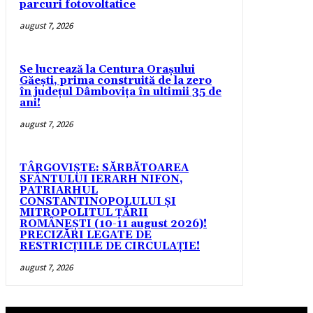
parcuri fotovoltatice
august 7, 2026
Se lucrează la Centura Orașului
Găești, prima construită de la zero
în județul Dâmbovița în ultimii 35 de
ani!
august 7, 2026
TÂRGOVIȘTE: SĂRBĂTOAREA
SFÂNTULUI IERARH NIFON,
PATRIARHUL
CONSTANTINOPOLULUI ŞI
MITROPOLITUL ȚĂRII
ROMÂNEȘTI (10-11 august 2026)!
PRECIZĂRI LEGATE DE
RESTRICȚIILE DE CIRCULAȚIE!
august 7, 2026