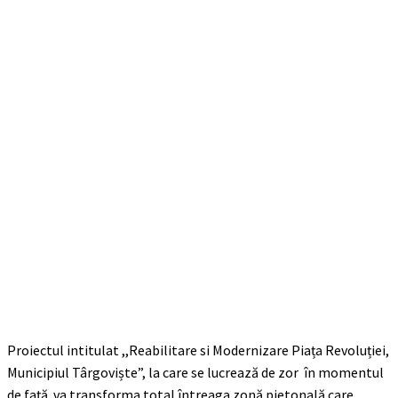
Proiectul intitulat ,,Reabilitare si Modernizare Piața Revoluției,
Municipiul Târgoviște”, la care se lucrează de zor în momentul
de față va transforma total întreaga zonă pietonală care