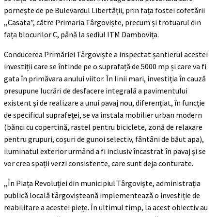
pornește de pe Bulevardul Libertății, prin fața fostei cofetării
,,Casata”, către Primaria Târgoviște, precum și trotuarul din
fața blocurilor C, până la sediul ITM Dambovița.
Conducerea Primăriei Târgoviște a inspectat șantierul acestei
investiții care se întinde pe o suprafață de 5000 mp și care va fi
gata în primăvara anului viitor. În linii mari, investiția în cauză
presupune lucrări de desfacere integrală a pavimentului
existent și de realizare a unui pavaj nou, diferențiat, în funcție
de specificul suprafeței, se va instala mobilier urban modern
(bănci cu copertină, rastel pentru biciclete, zonă de relaxare
pentru grupuri, coșuri de gunoi selectiv, fântâni de băut apa),
iluminatul exterior urmând a fi inclusiv încastrat în pavaj și se
vor crea spații verzi consistente, care sunt deja conturate.
,,În Piața Revoluției din municipiul Târgoviște, administrația
publică locală târgovișteană implementează o investiție de
reabilitare a acestei piețe. În ultimul timp, la acest obiectiv au