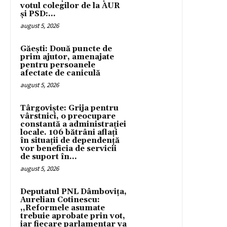
votul colegilor de la AUR
și PSD:...
august 5, 2026
Găești: Două puncte de
prim ajutor, amenajate
pentru persoanele
afectate de caniculă
august 5, 2026
Târgoviște: Grija pentru
vârstnici, o preocupare
constantă a administrației
locale. 106 bătrâni aflați
în situații de dependență
vor beneficia de servicii
de suport în...
august 5, 2026
Deputatul PNL Dâmbovița,
Aurelian Cotinescu:
,,Reformele asumate
trebuie aprobate prin vot,
iar fiecare parlamentar va