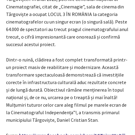
Cinematografiei, citat de „Cinemagie”, sala de cinema din
Târgoviște a ocupat LOCUL 3 ÎN ROMÂNIA la categoria
cinematografelor cu un singur ecran (o singură sală). Peste
64.000 de spectatori au trecut pragul cinematografului anul
trecut, o cifră impresionantă care onorează și confirmă
succesul acestui proiect.
Dintr-o ruină, clădirea a fost complet transformată printr-
un proiect masiv de reabilitare și modernizare. Această
transformare spectaculoasă demonstrează că investițiile
corecte în infrastructura culturală aduc rezultate concrete
și de lungă durată. Obiectivul rămâne menținerea în topul
național și, de ce nu, urcarea pe o treaptă și mai înaltă!
Mulțumiri tuturor celor care aleg filmul pe marele ecran de
la Cinematograful Independența”!, a transmis primarul
municipiului Târgoviște, Daniel Cristian Stan.