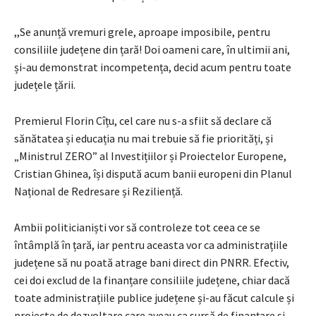
,,Se anunță vremuri grele, aproape imposibile, pentru
consiliile județene din țară! Doi oameni care, în ultimii ani,
și-au demonstrat incompetența, decid acum pentru toate
județele țării.
Premierul Florin Cîțu, cel care nu s-a sfiit să declare că
sănătatea și educația nu mai trebuie să fie priorități, și
„Ministrul ZERO” al Investițiilor și Proiectelor Europene,
Cristian Ghinea, își dispută acum banii europeni din Planul
Național de Redresare și Reziliență.
Ambii politicianiști vor să controleze tot ceea ce se
întâmplă în țară, iar pentru aceasta vor ca administrațiile
județene să nu poată atrage bani direct din PNRR. Efectiv,
cei doi exclud de la finanțare consiliile județene, chiar dacă
toate administrațiile publice județene și-au făcut calcule și
proiecte de dezvoltare care aveau ca sursă de finanțare și