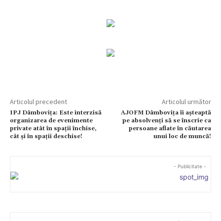
Articolul precedent
Articolul următor
IPJ Dâmbovița: Este interzisă
AJOFM Dâmbovița îi așteaptă
organizarea de evenimente
pe absolvenți să se înscrie ca
private atât în spații închise,
persoane aflate în căutarea
cât și în spații deschise!
unui loc de muncă!
- Publicitate -