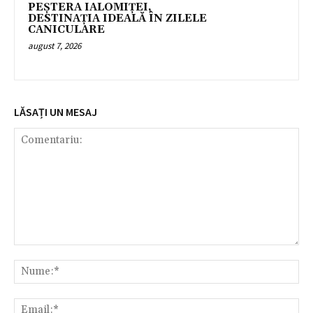
PEȘTERA IALOMIȚEI,
DESTINAȚIA IDEALĂ ÎN ZILELE
CANICULARE
august 7, 2026
LĂSAȚI UN MESAJ
Comentariu:
Nu
Ema