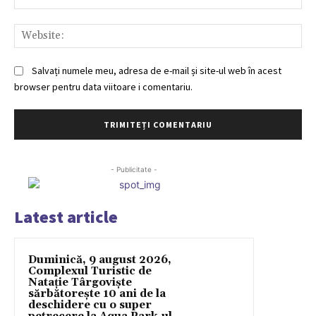
Web
Salvați numele meu, adresa de e-mail și site-ul web în acest
browser pentru data viitoare i comentariu.
- Publicitate -
Latest article
Duminică, 9 august 2026,
Complexul Turistic de
Natație Târgoviște
sărbătorește 10 ani de la
deschidere cu o super