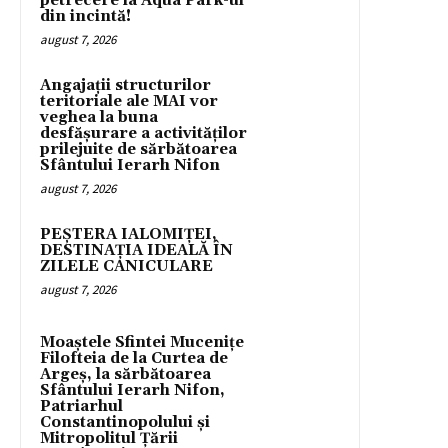
petrecere la Aqua Park-ul
din incintă!
august 7, 2026
Angajații structurilor
teritoriale ale MAI vor
veghea la buna
desfășurare a activităților
prilejuite de sărbătoarea
Sfântului Ierarh Nifon
august 7, 2026
PEȘTERA IALOMIȚEI,
DESTINAȚIA IDEALĂ ÎN
ZILELE CANICULARE
august 7, 2026
Moaștele Sfintei Mucenițe
Filofteia de la Curtea de
Argeș, la sărbătoarea
Sfântului Ierarh Nifon,
Patriarhul
Constantinopolului și
Mitropolitul Țării