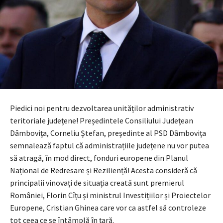
Piedici noi pentru dezvoltarea unităților administrativ
teritoriale județene! Președintele Consiliului Județean
Dâmbovița, Corneliu Ștefan, președinte al PSD Dâmbovița
semnalează faptul că administrațiile județene nu vor putea
să atragă, în mod direct, fonduri europene din Planul
Național de Redresare și Reziliență! Acesta consideră că
principalii vinovați de situația creată sunt premierul
României, Florin Cîțu și ministrul Investițiilor și Proiectelor
Europene, Cristian Ghinea care vor ca astfel să controleze
tot ceea ce se întâmplă în țară.