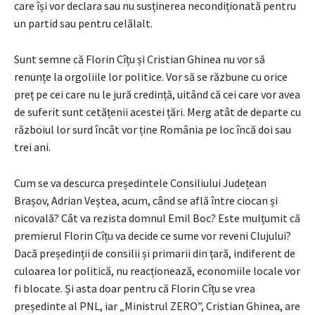
care își vor declara sau nu susținerea necondiționată pentru
un partid sau pentru celălalt.
Sunt semne că Florin Cîțu și Cristian Ghinea nu vor să
renunțe la orgoliile lor politice. Vor să se răzbune cu orice
preț pe cei care nu le jură credință, uitând că cei care vor avea
de suferit sunt cetățenii acestei țări. Merg atât de departe cu
războiul lor surd încât vor ține România pe loc încă doi sau
trei ani.
Cum se va descurca președintele Consiliului Județean
Brașov, Adrian Veștea, acum, când se află între ciocan și
nicovală? Cât va rezista domnul Emil Boc? Este mulțumit că
premierul Florin Cîțu va decide ce sume vor reveni Clujului?
Dacă președinții de consilii și primarii din țară, indiferent de
culoarea lor politică, nu reacționează, economiile locale vor
fi blocate. Și asta doar pentru că Florin Cîțu se vrea
președinte al PNL, iar „Ministrul ZERO”, Cristian Ghinea, are