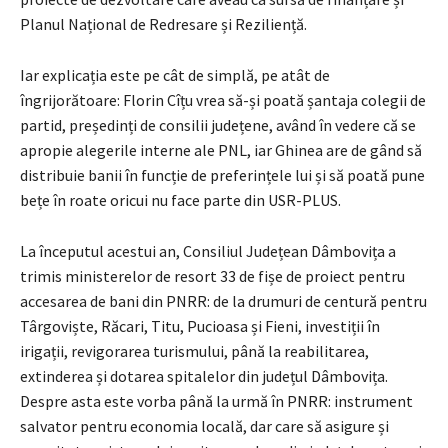
Planul Național de Redresare și Reziliență.
Iar explicația este pe cât de simplă, pe atât de
îngrijorătoare: Florin Cîțu vrea să-și poată șantaja colegii de
partid, președinți de consilii județene, având în vedere că se
apropie alegerile interne ale PNL, iar Ghinea are de gând să
distribuie banii în funcție de preferințele lui și să poată pune
bețe în roate oricui nu face parte din USR-PLUS.
La începutul acestui an, Consiliul Județean Dâmbovița a
trimis ministerelor de resort 33 de fișe de proiect pentru
accesarea de bani din PNRR: de la drumuri de centură pentru
Târgoviște, Răcari, Titu, Pucioasa și Fieni, investiții în
irigații, revigorarea turismului, până la reabilitarea,
extinderea și dotarea spitalelor din județul Dâmbovița.
Despre asta este vorba până la urmă în PNRR: instrument
salvator pentru economia locală, dar care să asigure și