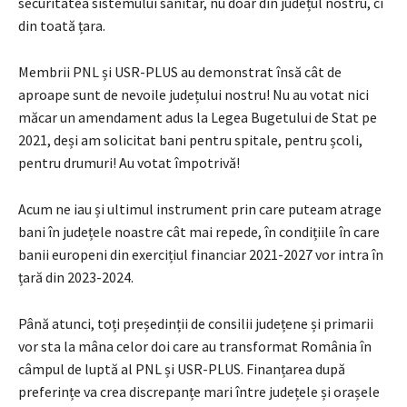
securitatea sistemului sanitar, nu doar din județul nostru, ci
din toată țara.
Membrii PNL și USR-PLUS au demonstrat însă cât de
aproape sunt de nevoile județului nostru! Nu au votat nici
măcar un amendament adus la Legea Bugetului de Stat pe
2021, deși am solicitat bani pentru spitale, pentru școli,
pentru drumuri! Au votat împotrivă!
Acum ne iau și ultimul instrument prin care puteam atrage
bani în județele noastre cât mai repede, în condițiile în care
banii europeni din exercițiul financiar 2021-2027 vor intra în
țară din 2023-2024.
Până atunci, toți președinții de consilii județene și primarii
vor sta la mâna celor doi care au transformat România în
câmpul de luptă al PNL și USR-PLUS. Finanțarea după
preferințe va crea discrepanțe mari între județele și orașele