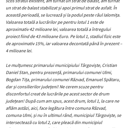
scos stratul existent, am turnat un strat de balast, am turnat
un strat de balast stabilizat și apoi primul strat de asfalt. În
această perioadă, se lucrează și la podul peste râul Ialomița.
Valoarea totală a lucrărilor pe pentru lotul 1 este de
aproximativ 42 milioane lei, valoarea totală a întregului
proiect fiind de 43 milioane Euro. Pe lotul 1, stadiul fizic este
de aproximativ 15%, iar valoarea decontată până în prezent –
4 milioane lei.
Le mulțumesc primarului municipiului Târgoviște, Cristian
Daniel Stan, pentru prezență, primarului comunei Ulmi,
Bogdan Tița, primarului comunei Răzvad, Emanuel Spătaru,
dar și consilierilor județeni! Ne cerem scuze pentru
disconfortul creat de lucrările pe acest sector de drum
județean!
Dup
ă cum am spus, acest drum, lotul 1, la care ne
aflăm astăzi, aici, face legătura între comuna Răzvad,
comuna Ulmi, și nu în ultimul rând, municipiul Târgoviște, se
intersectează cu lotul 2, care pleacă din municipiul