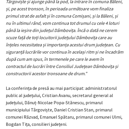
Târgoviște și ajunge până la pod, la intrare în comuna Băleni,
și, pe acest tronson, în perioada următoare vom finaliza
primul strat de asfalt și în comuna Comișani, și la Băleni, și
nu în ultimul rând, vom continua tot drumul cu cele 4 loturi
până la ieșire din județul Dâmbovița. Încă o dată ne cerem
scuze față de toți locuitorii județului Dâmbovița care au
înțeles necesitatea și importanța acestui drum județean. Cu
siguranță lucrările vor continua în același ritm și ne încadrăm
după cum am spus, în termenele pe care le avem în
contractul de lucrări între Consiliul Județean Dâmbovița și
constructorii acestor tronsoane de drum.”
La conferința de presă au mai participat: administratorul
public al județului, Cristian Avanu, secretarul general al
județului, Dănuț-Nicolae Popa-Stănescu, primarul
municipiului Târgoviște, Daniel Cristian Stan, primarul
comunei Răzvad, Emanuel Spătaru, primarul comunei Ulmi,
Bogdan Tița, consilieri județeni.