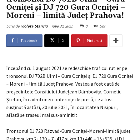
Ocniței și DJ 720 Gura Ocniței –
Moreni – limită Județ Prahova!
iulie 30, 2021
0
599
Scris de
Violeta Stanciu
Facebook
X
Pinterest
Începând cu 1 august 2021 se redeschide traficul rutier pe
tronsonul DJ 702B Ulmi – Gura Ocniței și DJ 720 Gura Ocniței
– Moreni – limită Județ Prahova. Vestea a fost dată de
președintele Consiliului Județean Dâmbovița, Corneliu
Ștefan, în cadrul unei conferințe de presă, ce a fost
susținută astăzi, 30 iulie 2021, în localitatea Nisipuri,
aflatăpe traseul mai sus-aminitit.
Tronsonul DJ 720 Răzvad-Gura Ocniței-Moreni-limită județ
Prahova, km 2+130 – 7+417 și km 13+440 – 15+535, și DJ