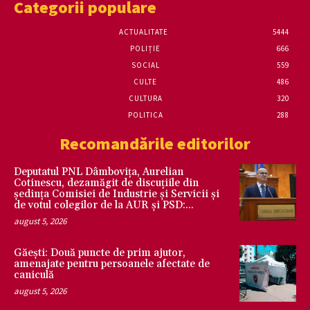
Categorii populare
ACTUALITATE
5444
POLIȚIE
666
SOCIAL
559
CULTE
486
CULTURA
320
POLITICA
288
Recomandările editorilor
Deputatul PNL Dâmbovița, Aurelian
Cotinescu, dezamăgit de discuțiile din
ședința Comisiei de Industrie și Servicii și
de votul colegilor de la AUR și PSD:...
august 5, 2026
Găești: Două puncte de prim ajutor,
amenajate pentru persoanele afectate de
caniculă
august 5, 2026