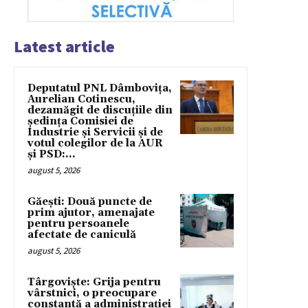
Latest article
Deputatul PNL Dâmbovița,
Aurelian Cotinescu,
dezamăgit de discuțiile din
ședința Comisiei de
Industrie și Servicii și de
votul colegilor de la AUR
și PSD:...
august 5, 2026
Găești: Două puncte de
prim ajutor, amenajate
pentru persoanele
afectate de caniculă
august 5, 2026
Târgoviște: Grija pentru
vârstnici, o preocupare
constantă a administrației