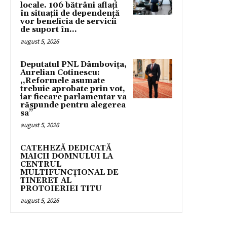
locale. 106 bătrâni aflați
în situații de dependență
vor beneficia de servicii
de suport în...
august 5, 2026
Deputatul PNL Dâmbovița,
Aurelian Cotinescu:
,,Reformele asumate
trebuie aprobate prin vot,
iar fiecare parlamentar va
răspunde pentru alegerea
sa’’
august 5, 2026
CATEHEZĂ DEDICATĂ
MAICII DOMNULUI LA
CENTRUL
MULTIFUNCȚIONAL DE
TINERET AL
PROTOIERIEI TITU
august 5, 2026