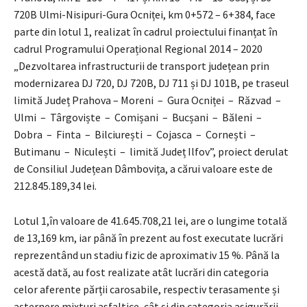
720B Ulmi-Nisipuri-Gura Ocniței, km 0+572 – 6+384, face
parte din lotul 1, realizat în cadrul proiectului finanțat în
cadrul Programului Operațional Regional 2014 – 2020
„Dezvoltarea infrastructurii de transport județean prin
modernizarea DJ 720, DJ 720B, DJ 711 și DJ 101B, pe traseul
limită Județ Prahova – Moreni – Gura Ocniței – Răzvad –
Ulmi – Târgoviște – Comișani – Bucșani – Băleni –
Dobra – Finta – Bilciurești – Cojasca – Cornești –
Butimanu – Niculești – limită Județ Ilfov”, proiect derulat
de Consiliul Județean Dâmbovița, a cărui valoare este de
212.845.189,34 lei.
Lotul 1,în valoare de 41.645.708,21 lei, are o lungime totală
de 13,169 km, iar până în prezent au fost executate lucrări
reprezentând un stadiu fizic de aproximativ 15 %. Până la
acestă dată, au fost realizate atât lucrări din categoria
celor aferente părții carosabile, respectiv terasamente și
așternere mixturi asfaltice, cât și din categoria asigurării