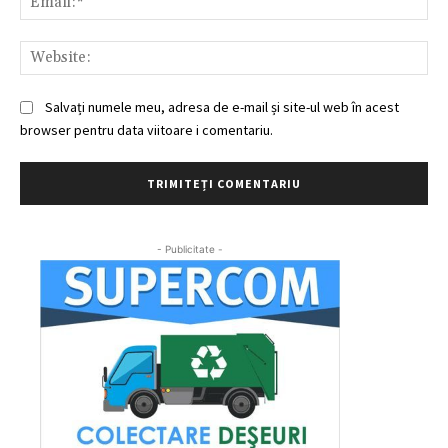
Web
Salvați numele meu, adresa de e-mail și site-ul web în acest
browser pentru data viitoare i comentariu.
- Publicitate -