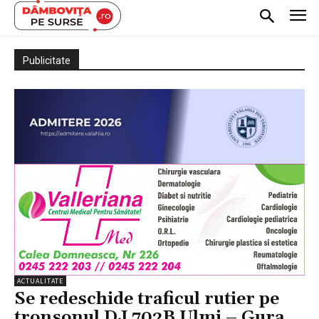
Publicitate
ACTUALITATE
Se redeschide traficul rutier pe
tronsonul DJ 702B Ulmi – Gura