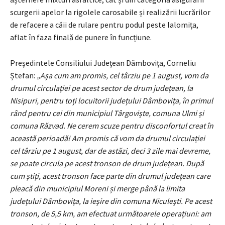
scurgerii apelor la rigolele carosabile și realizării lucrărilor
de refacere a căii de rulare pentru podul peste Ialomița,
aflat în faza finală de punere în funcțiune.
Președintele Consiliului Județean Dâmbovița, Corneliu
Ștefan:
„Așa cum am promis, cel târziu pe 1 august, vom da
drumul circulației pe acest sector de drum județean, la
Nisipuri, pentru toți locuitorii județului Dâmbovița, în primul
rând pentru cei din municipiul Târgoviște, comuna Ulmi și
comuna Răzvad. Ne cerem scuze pentru disconfortul creat în
această perioadă! Am promis că vom da drumul circulației
cel târziu pe 1 august, dar de astăzi, deci 3 zile mai devreme,
se poate circula pe acest tronson de drum județean. După
cum știți, acest tronson face parte din drumul județean care
pleacă din municipiul Moreni și merge până la limita
județului Dâmbovița, la ieșire din comuna Niculești. Pe acest
tronson, de 5,5 km, am efectuat următoarele operațiuni: am