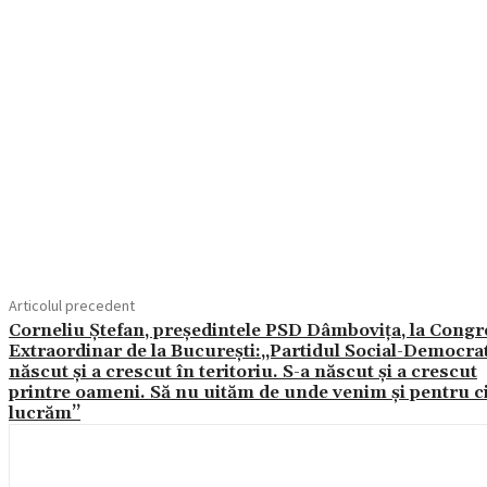
Acțiune
Articolul precedent
Corneliu Ștefan, președintele PSD Dâmbovița, la Congr
Extraordinar de la București:,,Partidul Social-Democrat
născut și a crescut în teritoriu. S-a născut și a crescut
printre oameni. Să nu uităm de unde venim și pentru c
lucrăm’’