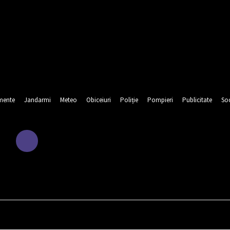
mente
Jandarmi
Meteo
Obiceiuri
Poliție
Pompieri
Publicitate
Soc
URA
EDUCATIE
EVENIMENTE
JANDARMI
METEO
OBI