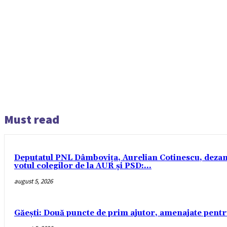
Must read
Deputatul PNL Dâmbovița, Aurelian Cotinescu, dezamăgi
votul colegilor de la AUR și PSD:...
august 5, 2026
Găești: Două puncte de prim ajutor, amenajate pentr