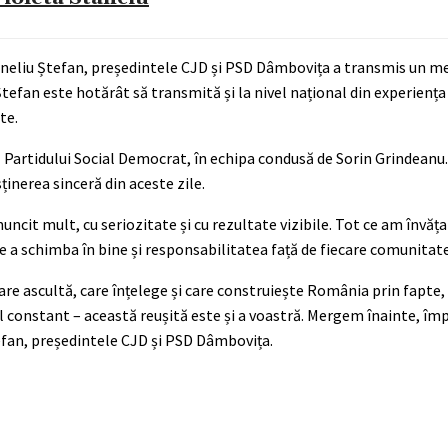
Corneliu Ștefan, președintele CJD și PSD Dâmbovița a transmis un m
tefan este hotărât să transmită și la nivel național din experienț
te.
l Partidului Social Democrat, în echipa condusă de Sorin Grindean
inerea sinceră din aceste zile.
uncit mult, cu seriozitate și cu rezultate vizibile. Tot ce am învățat
de a schimba în bine și responsabilitatea față de fiecare comunitate
re ascultă, care înțelege și care construiește România prin fapte, 
 constant – această reușită este și a voastră. Mergem înainte, îm
tefan, președintele CJD și PSD Dâmbovița.