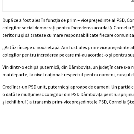
După ce a fost ales în funcția de prim – vicepreședinte al PSD, 
colegilor social democrați pentru încrederea acordată. Corneliu Ș
teritoriu și să trateze cu mare responsabilitate fiecare comunita
,,Astăzi începe o nouă etapă. Am fost ales prim-vicepreședinte a
colegilor pentru încrederea pe care mi-au acordat-o și pentru susț
Vin dintr-o echipă puternică, din Dâmbovița, un județ în care s-a m
mai departe, la nivel național: respectul pentru oameni, curajul 
Cred într-un PSD unit, puternic și aproape de oameni. Un partid ca
o dată le mulțumesc colegilor din PSD Dâmbovița pentru sprijinul
și echilibru!’’, a transmis prim-vicepreședintele PSD, Corneliu Ș