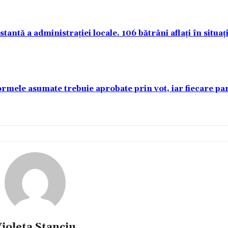
antă a administrației locale. 106 bătrâni aflați în situați
rmele asumate trebuie aprobate prin vot, iar fiecare p
ioleta Stanciu