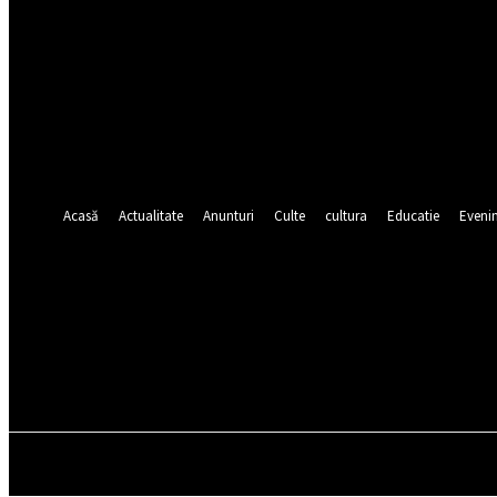
numele dvs de utilizator
parola dvs
Ați uitat parola? obține ajutor
Recuperare parola
Recuperați-vă parola
adresa dvs de email
O parola va fi trimisă pe adresa dvs de email.
Acasă
Actualitate
Anunturi
Culte
cultura
Educatie
Eveni
miercuri, august 5, 2026
ACASĂ
ACTUALITATE
ANUNTURI
CULTE
CULT