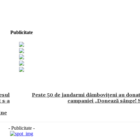
Publicitate
esul
Peste 50 de jandarmi dâmbovițeni au donat
 s-a
campaniei „Donează sânge! Sa
ine
- Publicitate -