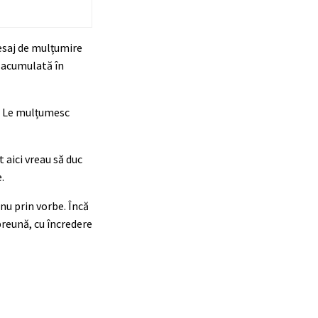
esaj de mulțumire
a acumulată în
u. Le mulțumesc
 aici vreau să duc
.
nu prin vorbe. Încă
preună, cu încredere