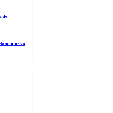
i de
arlamentar va