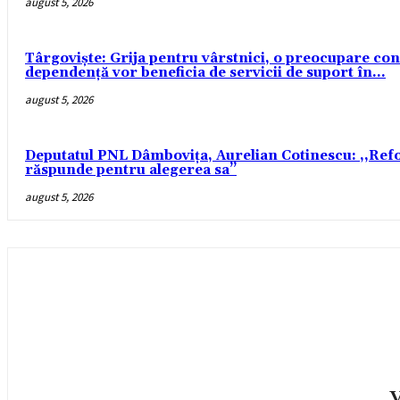
august 5, 2026
Târgoviște: Grija pentru vârstnici, o preocupare const
dependență vor beneficia de servicii de suport în...
august 5, 2026
Deputatul PNL Dâmbovița, Aurelian Cotinescu: ,,Refo
răspunde pentru alegerea sa’’
august 5, 2026
V