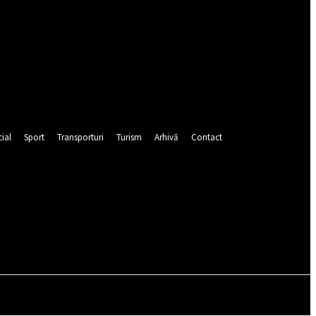
ial
Sport
Transporturi
Turism
Arhivă
Contact
Autentificați-vă / Înregistrați-vă
CEIURI
POLIȚIE
POMPIERI
PUBLICITATE
SOCIAL
SP