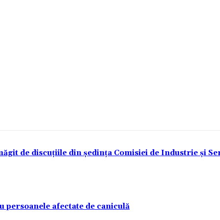
t de discuțiile din ședința Comisiei de Industrie și Serv
u persoanele afectate de caniculă