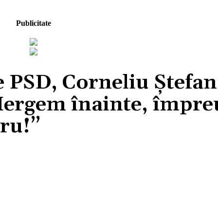
Publicitate
 PSD, Corneliu Ștefan
,Mergem înainte, împre
ru!’’
Acțiune
Facebook
X
Pinterest
Wh