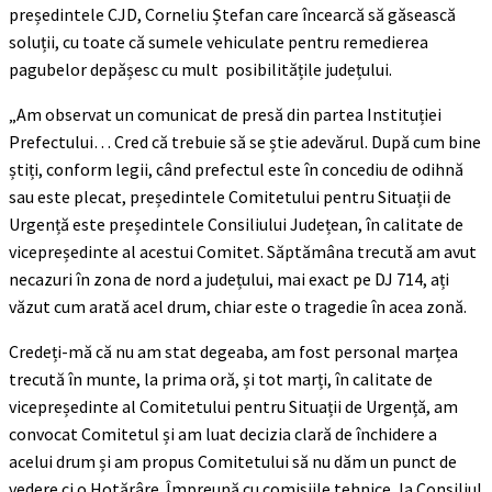
președintele CJD, Corneliu Ștefan care încearcă să găsească
soluții, cu toate că sumele vehiculate pentru remedierea
pagubelor depășesc cu mult posibilitățile județului.
„Am observat un comunicat de presă din partea Instituției
Prefectului… Cred că trebuie să se știe adevărul. După cum bine
știți, conform legii, când prefectul este în concediu de odihnă
sau este plecat, președintele Comitetului pentru Situații de
Urgență este președintele Consiliului Județean, în calitate de
vicepreședinte al acestui Comitet. Săptămâna trecută am avut
necazuri în zona de nord a județului, mai exact pe DJ 714, ați
văzut cum arată acel drum, chiar este o tragedie în acea zonă.
Credeți-mă că nu am stat degeaba, am fost personal marțea
trecută în munte, la prima oră, și tot marți, în calitate de
vicepreședinte al Comitetului pentru Situații de Urgență, am
convocat Comitetul și am luat decizia clară de închidere a
acelui drum și am propus Comitetului să nu dăm un punct de
vedere ci o Hotărâre. Împreună cu comisiile tehnice, la Consiliul