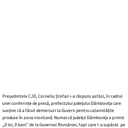
Președintele CJD, Corneliu Ștefan i-a răspuns astăzi, în cadrul
unei conferințe de presă, prefectului județului Dâmbovița care
susține că a făcut demersuri la Guvern pentru calamitățile
produse în zona montană. Numai că județul Dâmbovița a primit
,,0 lei, 0 bani’’ de la Guvernul României, fapt care l-a supărat pe