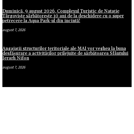
Duminică, 9 august 2026, Complexul Turistic de Natație
Târgoviște sărbătorește 10 ani de la deschidere cu o super
petrecere la Aqua Park-ul din incintă!
august 7, 2026
Angajații structurilor teritoriale ale MAI vor veghea la buna
desfășurare a activităților prilejuite de sărbătoarea Sfântului
Ierarh Nifon
august 7, 2026