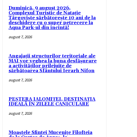
Duminică, 9 august 2026,
Complexul Turistic de Natație
Târgoviște sărbătorește 10 ani de la
deschidere cu o super petrecere la
Aqua Park-ul din incintă!
august 7, 2026
Angajații structurilor teritoriale ale
MAI vor veghea la buna desfășurare
a activităților prilejuite de
sărbătoarea Sfântului Ierarh Nifon
august 7, 2026
PEȘTERA IALOMIȚEI, DESTINAȚIA
IDEALĂ ÎN ZILELE CANICULARE
august 7, 2026
Moaștele Sfintei Mucenițe Filofteia