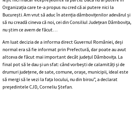
Organizația care te-a propus nu cred că ai putere nici la
București. Am vrut să aduc în atenția dâmbovițenilor adevărul și
să nu creadă cineva că noi, cei din Consiliul Județean Dâmbovița,
nu știm ce avem de făcut…
Am luat decizia de a informa direct Guvernul României, deși
normal era să fie informat prin Prefectură, dar poate au avut
altceva de făcut mai important decât județul Dâmbovița. La
final pot să le dau și un sfat: când vorbești de calamități și de
drumuri județene, de sate, comune, orașe, municipii, ideal este
să mergi să le vezi la fața locului, nu din birou”, a declarat
președintele CJD, Corneliu Ștefan.