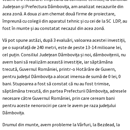
Județean și Prefectura Dâmbovița, am analizat necazurile din
acea zonă. A doua zi am chemat două firme de proiectare,
împreună cu colegii din aparatul tehnic și cu cei de la SC LDP, au
fost în munte și au constatat necazul din acea zonă.
Vă pot spune astăzi, după 3 evaluări, valoarea acestei investiții,
pe o suprafață de 240 metri, este de peste 13-14 milioane lei,
cel puțin. Consiliul Județean Dâmbovița și noi, dâmbovițenii, nu
avem bani să realizăm această investiție, iar săptămâna
trecută, Guvernul României, printr-o Hotărâre de Guvern,
pentru județul Dâmbovița a alocat imensa de sumă de 0 lei, 0
bani. Stupoarea a fost să constat că nu au fost trimise,
săptămâna trecută, din partea Prefecturii Dâmbovița, adresele
necesare către Guvernul României, prin care ceream bani
pentru aceste nenorociri pe care le avem pe raza județului
Dâmbovița.
Drumul din munte, avem probleme la Vârfuri, la Bezdead, la