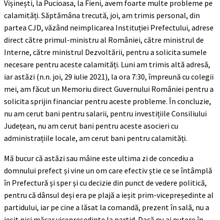
Vișinești, la Pucioasa, la Fieni, avem foarte multe probleme pe
calamități. Săptămâna trecută, joi, am trimis personal, din
partea CJD, văzând neimplicarea Instituției Prefectului, adrese
direct către primul-ministru al României, către ministrul de
Interne, către ministrul Dezvoltării, pentru a solicita sumele
necesare pentru aceste calamități. Luni am trimis altă adresă,
iar astăzi (n.n. joi, 29 iulie 2021), la ora 7:30, împreună cu colegii
mei, am făcut un Memoriu direct Guvernului României pentru a
solicita sprijin financiar pentru aceste probleme. În concluzie,
nu am cerut bani pentru salarii, pentru investițiile Consiliului
Județean, nu am cerut bani pentru aceste asocieri cu
administrațiile locale, am cerut bani pentru calamități.
Mă bucur că astăzi sau mâine este ultima zi de concediu a
domnului prefect și vine un om care efectiv știe ce se întâmplă
în Prefectură și sper și cu decizie din punct de vedere politică,
pentru că dânsul deși era pe plajă a ieșit prim-vicepreședinte al
partidului, iar pe cine a lăsat la comandă, prezent în sală, nu a
ieșit nici măcar vicepreședinte la partid. Dacă nu ai putere în