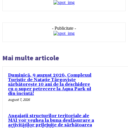
- Publicitate -
Mai multe articole
Duminică, 9 august 2026, Complexul
Turistic de Natație Târgoviște
sărbătorește 10 ani de la deschidere
cu o super petrecere la Aqua Park-ul
din incintă!
august 7, 2026
Angajații structurilor teritoriale ale
MAI vor veghea la buna desfășurare a
activităților prilejuite de sărbătoarea