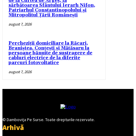
de la Curtea de Argeș, la
sărbătoarea Sfântului Ierarh Nifon,
Patriarhul Constantinopolului și
Mitropolitul Țării Românești
august 7, 2026
Percheziții domiciliare la Răcari,
Braniștea, Conțești și Mătăsaru la
persoane bănuite de sustragere de
cabluri electrice de la diferite
parcuri fotovoltatice
august 7, 2026
© Damboviţa Pe Surse. Toate drepturile rezervate.
Arhivă