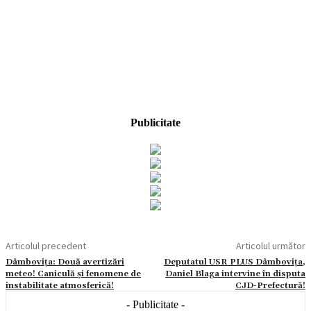
Publicitate
Articolul precedent
Articolul următor
Dâmbovița: Două avertizări
Deputatul USR PLUS Dâmbovița,
meteo! Caniculă și fenomene de
Daniel Blaga intervine în disputa
instabilitate atmosferică!
CJD-Prefectură!
- Publicitate -