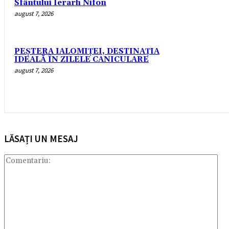
Sfântului Ierarh Nifon
august 7, 2026
PEȘTERA IALOMIȚEI, DESTINAȚIA
IDEALĂ ÎN ZILELE CANICULARE
august 7, 2026
LĂSAȚI UN MESAJ
Com