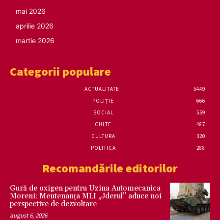
mai 2026
aprilie 2026
martie 2026
Categorii populare
ACTUALITATE
5449
POLIȚIE
666
SOCIAL
559
CULTE
487
CULTURA
320
POLITICA
288
Recomandările editorilor
Gură de oxigen pentru Uzina Automecanica
Moreni: Mentenanța MLI „Jderul” aduce noi
perspective de dezvoltare
august 6, 2026