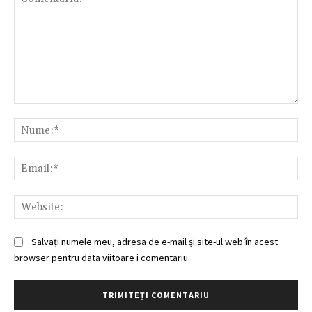
Comentariu:
Nu
Ema
Web
Salvați numele meu, adresa de e-mail și site-ul web în acest
browser pentru data viitoare i comentariu.