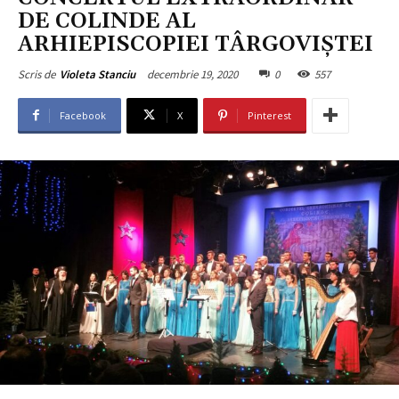
DE COLINDE AL
ARHIEPISCOPIEI TÂRGOVIȘTEI
decembrie 19, 2020
0
557
Scris de
Violeta Stanciu
Facebook
X
Pinterest