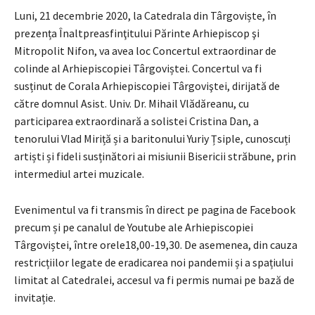
Luni, 21 decembrie 2020, la Catedrala din Târgoviște, în
prezența Înaltpreasfinţitului Părinte Arhiepiscop şi
Mitropolit Nifon, va avea loc Concertul extraordinar de
colinde al Arhiepiscopiei Târgoviștei. Concertul va fi
susținut de Corala Arhiepiscopiei Târgoviştei, dirijată de
către domnul Asist. Univ. Dr. Mihail Vlădăreanu, cu
participarea extraordinară a solistei Cristina Dan, a
tenorului Vlad Miriță și a baritonului Yuriy Țsiple, cunoscuți
artiști și fideli susținători ai misiunii Bisericii străbune, prin
intermediul artei muzicale.
Evenimentul va fi transmis în direct pe pagina de Facebook
precum și pe canalul de Youtube ale Arhiepiscopiei
Târgoviștei, între orele18,00-19,30. De asemenea, din cauza
restricțiilor legate de eradicarea noi pandemii și a spațiului
limitat al Catedralei, accesul va fi permis numai pe bază de
invitație.