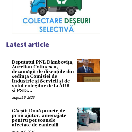
Latest article
Deputatul PNL Dâmbovița,
Aurelian Cotinescu,
dezamăgit de discuțiile din
ședința Comisiei de
Industrie și Servicii și de
votul colegilor de la AUR
și PSD:...
august 5, 2026
Găești: Două puncte de
prim ajutor, amenajate
pentru persoanele
afectate de caniculă
august 5, 2026