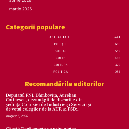
aprilie 2026
martie 2026
Categorii populare
ACTUALITATE
5444
POLIȚIE
666
SOCIAL
559
CULTE
486
CULTURA
320
POLITICA
288
Recomandările editorilor
Deputatul PNL Dâmbovița, Aurelian
Cotinescu, dezamăgit de discuțiile din
ședința Comisiei de Industrie și Servicii și
de votul colegilor de la AUR și PSD:...
august 5, 2026