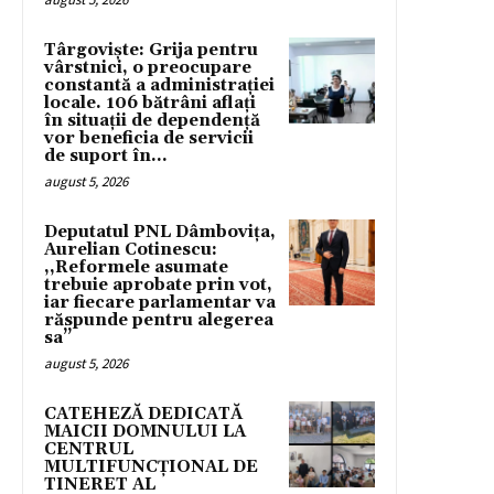
Târgoviște: Grija pentru
vârstnici, o preocupare
constantă a administrației
locale. 106 bătrâni aflați
în situații de dependență
vor beneficia de servicii
de suport în...
august 5, 2026
Deputatul PNL Dâmbovița,
Aurelian Cotinescu:
,,Reformele asumate
trebuie aprobate prin vot,
iar fiecare parlamentar va
răspunde pentru alegerea
sa’’
august 5, 2026
CATEHEZĂ DEDICATĂ
MAICII DOMNULUI LA
CENTRUL
MULTIFUNCȚIONAL DE
TINERET AL