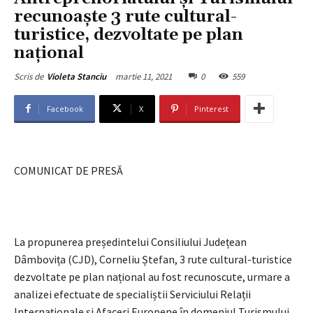
recunoaște 3 rute cultural-
turistice, dezvoltate pe plan
național
martie 11, 2021
0
559
Scris de
Violeta Stanciu
Facebook
X
Pinterest
COMUNICAT DE PRESĂ
La propunerea președintelui Consiliului Județean
Dâmbovița (CJD), Corneliu Ștefan, 3 rute cultural-turistice
dezvoltate pe plan național au fost recunoscute, urmare a
analizei efectuate de specialiștii Serviciului Relații
Internaționale și Afaceri Europene în domeniul Turismului