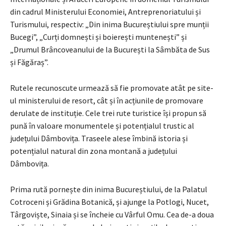
din cadrul Ministerului Economiei, Antreprenoriatului și
Turismului, respectiv: „Din inima Bucureștiului spre munții
Bucegi”, „Curți domnești și boierești muntenești” și
„Drumul Brâncoveanului de la București la Sâmbăta de Sus
și Făgăraș”.
Rutele recunoscute urmează să fie promovate atât pe site-
ul ministerului de resort, cât și în acțiunile de promovare
derulate de instituție. Cele trei rute turistice își propun să
pună în valoare monumentele și potențialul trustic al
județului Dâmbovița. Traseele alese îmbină istoria și
potențialul natural din zona montană a județului
Dâmbovița.
Prima rută pornește din inima Bucureștiului, de la Palatul
Cotroceni și Grădina Botanică, și ajunge la Potlogi, Nucet,
Târgoviște, Sinaia și se încheie cu Vârful Omu. Cea de-a doua