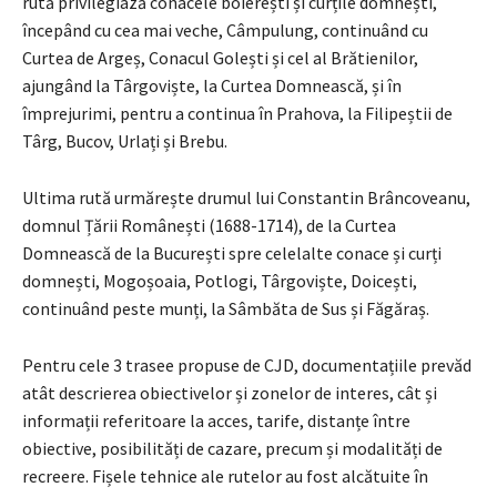
rută privilegiază conacele boierești și curțile domnești,
începând cu cea mai veche, Câmpulung, continuând cu
Curtea de Argeș, Conacul Golești și cel al Brătienilor,
ajungând la Târgoviște, la Curtea Domnească, și în
împrejurimi, pentru a continua în Prahova, la Filipeștii de
Târg, Bucov, Urlați și Brebu.
Ultima rută urmărește drumul lui Constantin Brâncoveanu,
domnul Țării Românești (1688-1714), de la Curtea
Domnească de la București spre celelalte conace și curți
domnești, Mogoșoaia, Potlogi, Târgoviște, Doicești,
continuând peste munți, la Sâmbăta de Sus și Făgăraș.
Pentru cele 3 trasee propuse de CJD, documentațiile prevăd
atât descrierea obiectivelor și zonelor de interes, cât și
informații referitoare la acces, tarife, distanțe între
obiective, posibilități de cazare, precum și modalități de
recreere. Fișele tehnice ale rutelor au fost alcătuite în