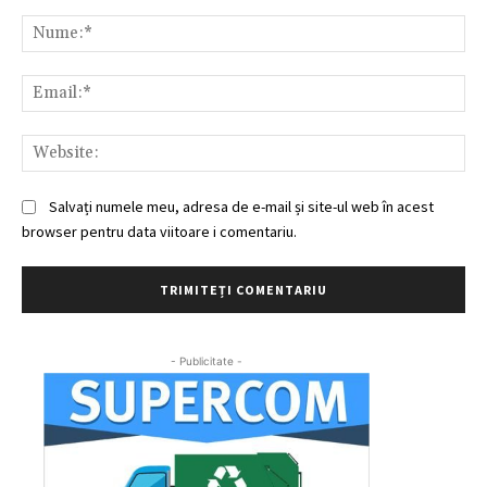
Comentariu:
Nu
Ema
Web
Salvați numele meu, adresa de e-mail și site-ul web în acest
browser pentru data viitoare i comentariu.
- Publicitate -