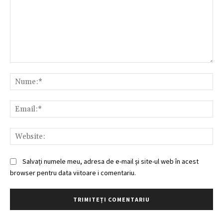
Comentariu:
Nu
Ema
Web
Salvați numele meu, adresa de e-mail și site-ul web în acest
browser pentru data viitoare i comentariu.