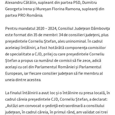
Alexandru Cătălin, supleant din partea PSD, Dumitru
Georgeta Irena și Mureșan Florina Ramona, supleanți din
partea PRO România.
Pentru mandatul 2020 – 2024, Consiliul Județean Dâmbovița
este format din 35 de membri: 34 de consilieri județeni, plus
președintele Corneliu Ștefan, ales uninominal. În cadrul
aceleiași întâlniri, a fost hotărâtă componența comisiilor
de specialitate a CJD, prilej cu care președintele Corneliu
Ștefan a propus ca numărul de comisii să fie zece, adică
același cu cel din Parlamentul României și Parlamentul
European, iar fiecare consilier județean să fie membru al
uneia dintre acestea.
La finalul întâlnirii a avut loc și o întâlnire cu presa locală, în
cadrul căreia președintele CJD, Corneliu Ștefan, a declarat:
„Astăzi am convocat o ședință extraordinară a consiliului
județean, în cadrul căreia, în primul rând, am validat cei trei