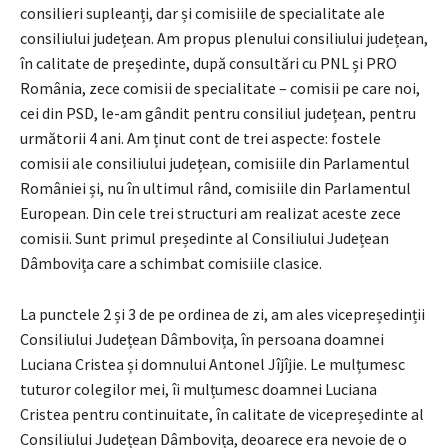
consilieri supleanți, dar și comisiile de specialitate ale
consiliului județean. Am propus plenului consiliului județean,
în calitate de președinte, după consultări cu PNL și PRO
România, zece comisii de specialitate – comisii pe care noi,
cei din PSD, le-am gândit pentru consiliul județean, pentru
următorii 4 ani. Am ținut cont de trei aspecte: fostele
comisii ale consiliului județean, comisiile din Parlamentul
României și, nu în ultimul rând, comisiile din Parlamentul
European. Din cele trei structuri am realizat aceste zece
comisii. Sunt primul președinte al Consiliului Județean
Dâmbovița care a schimbat comisiile clasice.
La punctele 2 și 3 de pe ordinea de zi, am ales vicepreședinții
Consiliului Județean Dâmbovița, în persoana doamnei
Luciana Cristea și domnului Antonel Jîjîjie. Le mulțumesc
tuturor colegilor mei, îi mulțumesc doamnei Luciana
Cristea pentru continuitate, în calitate de vicepreședinte al
Consiliului Județean Dâmbovița, deoarece era nevoie de o