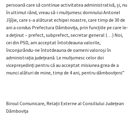
persoană care să continue activitatea administrativă, și, nu
în ultimul rând, vreau să-i mulțumesc domnului Antonel
Jîjîjie, care s-a alăturat echipei noastre, care timp de 30 de
ani a condus Prefectura Dâmbovița, prin funcțiile pe care le-
a deținut – prefect, subprefect, secretar general (…) Noi,
cei din PSD, am acceptat întotdeauna valorile,
înconjurându-ne întotdeauna de oameni valoroși în
administrația județeană. Le mulțumesc celor doi
vicepreședinți pentru că au acceptat misiunea grea de a
munci alături de mine, timp de 4 ani, pentru dâmbovițeni.”
Biroul Comunicare, Relații Externe al Consiliului Județean
Dâmbovița