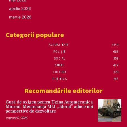
aprilie 2026
martie 2026
Categorii populare
ACTUALITATE
5449
POLIȚIE
666
SOCIAL
559
CULTE
487
CULTURA
320
POLITICA
288
Recomandările editorilor
Gură de oxigen pentru Uzina Automecanica
Moreni: Mentenanța MLI „Jderul” aduce noi
perspective de dezvoltare
august 6, 2026