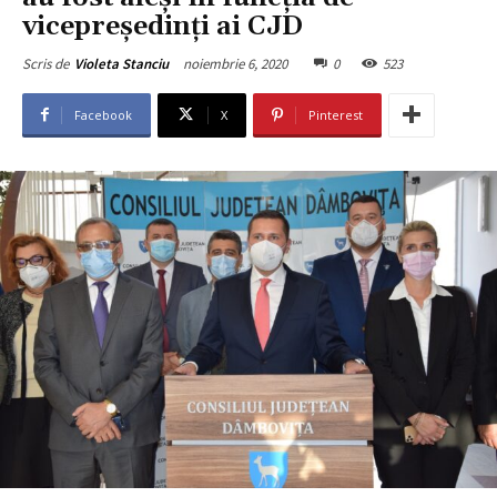
vicepreședinți ai CJD
noiembrie 6, 2020
0
523
Scris de
Violeta Stanciu
Facebook
X
Pinterest