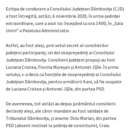
Echipa de conducere a Consiliului Județean Dâmbovița (CJD)
a fost întregită, astăzi, 6 noiembrie 2020, în urma ședinței
extraordinare, care a avut loc începând cu ora 14:00, în „Sala
Unirii” a Palatului Administrativ.
Astfel, au fost aleși, prin votul secret al consilierilor
județeni participanți, cei doi vicepreședinți ai Consiliului
Județean Dâmbovița. Consilierii județeni propuși au fost
Luciana Cristea, Florina Mureșan și Antonel Jîjîie. În urma
votului, s-a decis ca funcțiile de vicepreședinți ai Consiliului
Județean Dâmbovița, pentru următorii 4 ani, să fie ocupate
de Luciana Cristea și Antonel Jîjîie, din partea PSD.
De asemenea, tot astăzi au depus jurământul consilierii
declarați aleși, ale căror mandate au fost validate de
Tribunalul Dâmbovița, și anume: Dinu Marian, din partea
PSD (absent motivat la ședința de constituire), Craiu