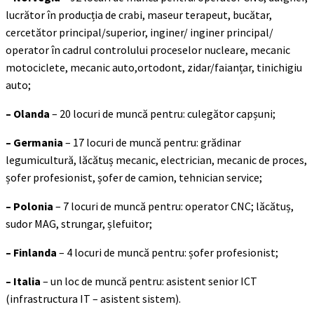
lucrător în producția de crabi, maseur terapeut, bucătar,
cercetător principal/superior, inginer/ inginer principal/
operator în cadrul controlului proceselor nucleare, mecanic
motociclete, mecanic auto,ortodont, zidar/faianțar, tinichigiu
auto;
– Olanda
– 20 locuri de muncă pentru: culegător capșuni;
– Germania
– 17 locuri de muncă pentru: grădinar
legumicultură, lăcătuș mecanic, electrician, mecanic de proces,
șofer profesionist, șofer de camion, tehnician service;
– Polonia
– 7 locuri de muncă pentru: operator CNC; lăcătuș,
sudor MAG, strungar, șlefuitor;
– Finlanda
– 4 locuri de muncă pentru: șofer profesionist;
– Italia
– un loc de muncă pentru: asistent senior ICT
(infrastructura IT – asistent sistem).