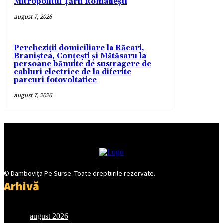
Mitropolitul Țării Românești
august 7, 2026
Percheziții domiciliare la Răcari,
Braniștea, Conțești și Mătăsaru la
persoane bănuite de sustragere de
cabluri electrice de la diferite
parcuri fotovoltatice
august 7, 2026
© Damboviţa Pe Surse. Toate drepturile rezervate.
Arhivă
august 2026