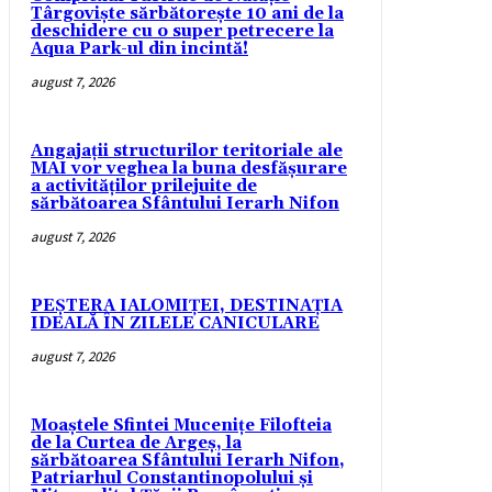
Târgoviște sărbătorește 10 ani de la
deschidere cu o super petrecere la
Aqua Park-ul din incintă!
august 7, 2026
Angajații structurilor teritoriale ale
MAI vor veghea la buna desfășurare
a activităților prilejuite de
sărbătoarea Sfântului Ierarh Nifon
august 7, 2026
PEȘTERA IALOMIȚEI, DESTINAȚIA
IDEALĂ ÎN ZILELE CANICULARE
august 7, 2026
Moaștele Sfintei Mucenițe Filofteia
de la Curtea de Argeș, la
sărbătoarea Sfântului Ierarh Nifon,
Patriarhul Constantinopolului și