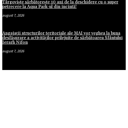
Târgoviște sărbătorește 10 ani de la deschidere cu o super
petrecere la Aqua Park-ul din incintă!
august 7, 2026
Angajații structurilor teritoriale ale MAI vor veghea la buna
desfășurare a activităților prilejuite de sărbătoarea Sfântului
Ierarh Nifon
august 7, 2026