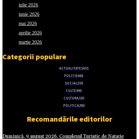
iulie 2026
iunie 2026
mai 2026
aprilie 2026
martie 2026
Categorii populare
ACTUALITATE
5455
POLIȚIE
666
SOCIAL
559
CULTE
490
CULTURA
320
POLITICA
290
Recomandările editorilor
Duminică, 9 august 2026, Complexul Turistic de Natație