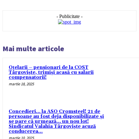
- Publicitate -
Mai multe articole
Oțelarii – pensionari de la COST
Târgoviște, trimiși acasă cu salarii
compensatorii!
martie 18, 2025
Concedieri… la ASO Cromsteel! 21 de
persoane au fost deja disponibilizate și
se pare că urmează… un nou lot!
Sindicatul Valahia Târgoviște acuză
conducerea...
martie 10, 2025