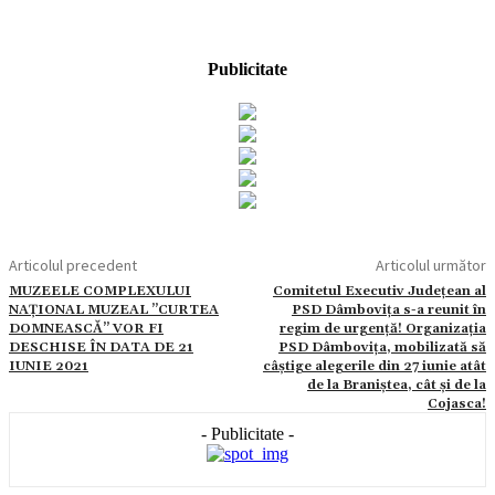
Publicitate
Articolul precedent
Articolul următor
MUZEELE COMPLEXULUI
Comitetul Executiv Județean al
NAȚIONAL MUZEAL ”CURTEA
PSD Dâmbovița s-a reunit în
DOMNEASCĂ” VOR FI
regim de urgență! Organizația
DESCHISE ÎN DATA DE 21
PSD Dâmbovița, mobilizată să
IUNIE 2021
câștige alegerile din 27 iunie atât
de la Braniștea, cât și de la
Cojasca!
- Publicitate -