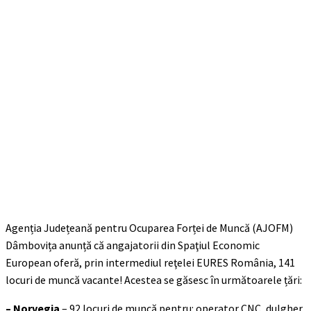
Agenția Județeană pentru Ocuparea Forței de Muncă (AJOFM)
Dâmbovița anunță că angajatorii din Spaţiul Economic
European oferă, prin intermediul reţelei EURES România, 141
locuri de muncă vacante! Acestea se găsesc în următoarele țări:
– Norvegia
– 92 locuri de muncă pentru: operator CNC, dulgher,