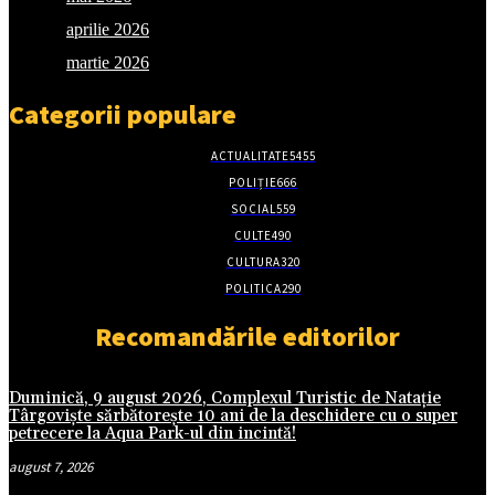
aprilie 2026
martie 2026
Categorii populare
ACTUALITATE
5455
POLIȚIE
666
SOCIAL
559
CULTE
490
CULTURA
320
POLITICA
290
Recomandările editorilor
Duminică, 9 august 2026, Complexul Turistic de Natație
Târgoviște sărbătorește 10 ani de la deschidere cu o super
petrecere la Aqua Park-ul din incintă!
august 7, 2026