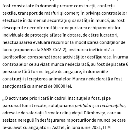
fost constatate în domenii precum: construcții, confecții
textile, transport de mărfuri și comerț. În privința controalelor
efectuate în domeniul securității și sănătății în muncă, au fost
descoperite neconformități ca: nepurtarea echipamentelor
individuale de protecție aflate în dotare, de către lucratori,
neactualizarea evaluarii riscurilor la modificarea condițiilor de
lucru (expunerea la SARS-CoV-2), instruirea ineficientă a
lucrătorilor, corespunzătoare activităților desfășurate. În urma
controalelor ce au vizat munca nedeclarată, au fost depistate 6
persoane fără forme legale de angajare, în domeniile
construcții si creşterea animalelor. Munca nedeclarată a fost
sancționată cu amenzi de 80000 lei.
,,O activitate prioritară în cadrul instituției a fost, și pe
parcursul lunii trecute, soluționarea
petițiilor
și a
reclamațiilor,
adresate de salariații firmelor din județul Dâmbovița, care au
sesizat nereguli în desfășurarea raporturilor de muncă pe care
le-au avut cu angajatorii. Astfel, în luna iunie 2021, ITM