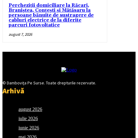
Percheziții domiciliare la Răcari,
Braniștea, Conțești și Mătăsaru la
persoane bănuite de sustragere de
cabluri electrice de la diferite
parcuri fotovoltatice
august 7, 2026
© Damboviţa Pe Surse. Toate drepturile rezervate.
Arhivă
august 2026
iulie 2026
iunie 2026
mai 2026