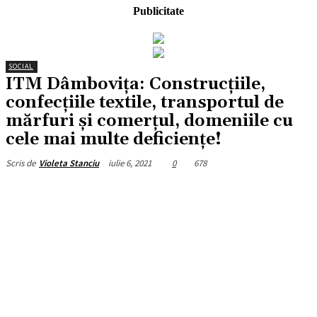
Publicitate
SOCIAL
ITM Dâmbovița: Construcțiile,
confecțiile textile, transportul de
mărfuri și comerțul, domeniile cu
cele mai multe deficiențe!
iulie 6, 2021
0
678
Scris de
Violeta Stanciu
Facebook
X
Pinterest
WhatsApp