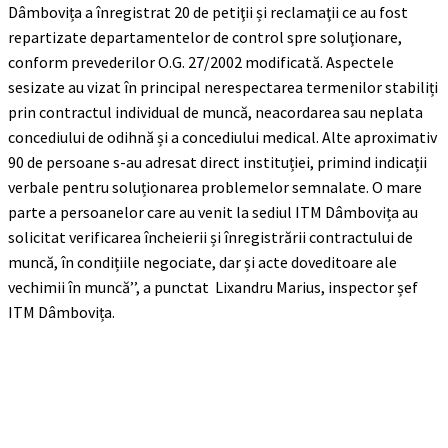
Dâmbovița a înregistrat 20 de petiţii și reclamaţii ce au fost
repartizate departamentelor de control spre soluţionare,
conform prevederilor O.G. 27/2002 modificată. Aspectele
sesizate au vizat în principal nerespectarea termenilor stabiliți
prin contractul individual de muncă, neacordarea sau neplata
concediului de odihnă și a concediului medical. Alte aproximativ
90 de persoane s-au adresat direct instituției, primind indicații
verbale pentru soluționarea problemelor semnalate. O mare
parte a persoanelor care au venit la sediul ITM Dâmbovița au
solicitat verificarea încheierii și înregistrării contractului de
muncă, în condițiile negociate, dar și acte doveditoare ale
vechimii în muncă’’, a punctat
Lixandru Marius, inspector șef
ITM Dâmbovița.