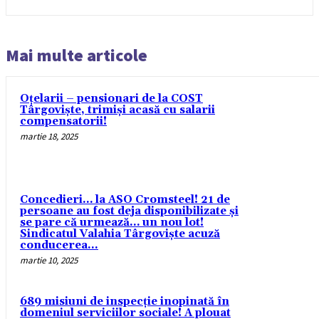
Mai multe articole
Oțelarii – pensionari de la COST
Târgoviște, trimiși acasă cu salarii
compensatorii!
martie 18, 2025
Concedieri… la ASO Cromsteel! 21 de
persoane au fost deja disponibilizate și
se pare că urmează… un nou lot!
Sindicatul Valahia Târgoviște acuză
conducerea...
martie 10, 2025
689 misiuni de inspecție inopinată în
domeniul serviciilor sociale! A plouat