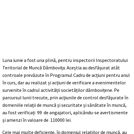
Luna iunie a fost una plină, pentru inspectorii Inspectoratului
Teritorial de Muncă Dâmbovița. Aceștia au desfășurat atât
controale prevăzute în Programul Cadru de acțiuni pentru anul
în curs, dar au realizat și acțiuni de verificare a evenimentelor
survenite în cadrul activității societăților dâmbovițene. Pe
parcursul lunii trecute, prin acţiunile de control desfăşurate în
domeniile relaţii de muncă și securitate și sănătate în muncă,
au fost verificați 99 de angajatori, aplicându-se avertismente
și amenzi în valoare de 110000 lei.
Cele mai multe deficiențe, în domeniul relațiilor de muncă, au