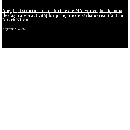
Angajații structurilor teritoriale ale MAI vor veghea la buna
desfășurare a activităților prilejuite de sărbătoarea Sfântului
Ierarh Nifon
august 7, 2026