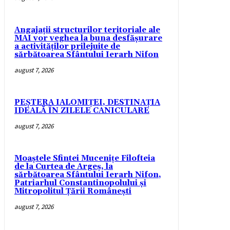
Angajații structurilor teritoriale ale
MAI vor veghea la buna desfășurare
a activităților prilejuite de
sărbătoarea Sfântului Ierarh Nifon
august 7, 2026
PEȘTERA IALOMIȚEI, DESTINAȚIA
IDEALĂ ÎN ZILELE CANICULARE
august 7, 2026
Moaștele Sfintei Mucenițe Filofteia
de la Curtea de Argeș, la
sărbătoarea Sfântului Ierarh Nifon,
Patriarhul Constantinopolului și
Mitropolitul Țării Românești
august 7, 2026