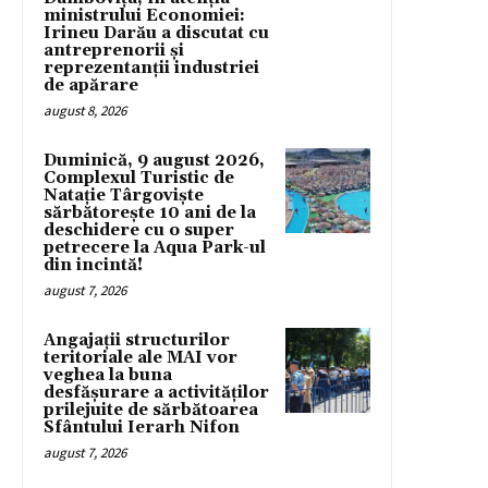
ministrului Economiei:
Irineu Darău a discutat cu
antreprenorii și
reprezentanții industriei
de apărare
august 8, 2026
Duminică, 9 august 2026,
Complexul Turistic de
Natație Târgoviște
sărbătorește 10 ani de la
deschidere cu o super
petrecere la Aqua Park-ul
din incintă!
august 7, 2026
Angajații structurilor
teritoriale ale MAI vor
veghea la buna
desfășurare a activităților
prilejuite de sărbătoarea
Sfântului Ierarh Nifon
august 7, 2026