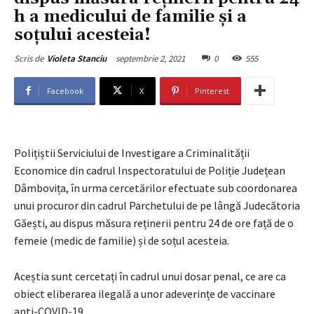
h a medicului de familie și a
soțului acesteia!
septembrie 2, 2021
0
555
Scris de
Violeta Stanciu
Facebook
X
Pinterest
Polițiștii Serviciului de Investigare a Criminalității
Economice din cadrul Inspectoratului de Poliție Județean
Dâmbovița, în urma cercetărilor efectuate sub coordonarea
unui procuror din cadrul Parchetului de pe lângă Judecătoria
Găești, au dispus măsura reținerii pentru 24 de ore față de o
femeie (medic de familie) și de soțul acesteia.
Aceștia sunt cercetați în cadrul unui dosar penal, ce are ca
obiect eliberarea ilegală a unor adeverințe de vaccinare
anti-COVID-19.