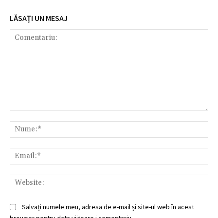
LĂSAȚI UN MESAJ
Comentariu:
Nu
Ema
Web
Salvați numele meu, adresa de e-mail și site-ul web în acest