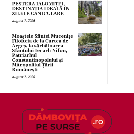
PEȘTERA IALOMIȚEI,
DESTINAȚIA IDEALĂ ÎN
ZILELE CANICULARE
august 7, 2026
Moaștele Sfintei Mucenițe
Filofteia de la Curtea de
Argeș, la sărbătoarea
Sfântului Ierarh Nifon,
Patriarhul
Constantinopolului și
Mitropolitul Țării
Românești
august 7, 2026