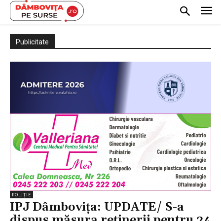
Publicitate
POLIȚIE
IPJ Dâmbovița: UPDATE/ S-a
dispus măsura reținerii pentru 24