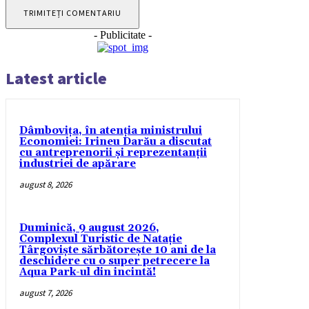
- Publicitate -
Latest article
Dâmbovița, în atenția ministrului
Economiei: Irineu Darău a discutat
cu antreprenorii și reprezentanții
industriei de apărare
august 8, 2026
Duminică, 9 august 2026,
Complexul Turistic de Natație
Târgoviște sărbătorește 10 ani de la
deschidere cu o super petrecere la
Aqua Park-ul din incintă!
august 7, 2026