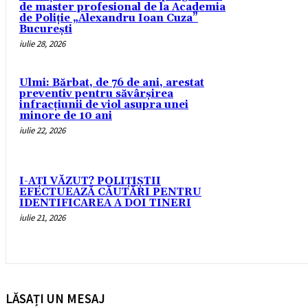
de master profesional de la Academia
de Poliție „Alexandru Ioan Cuza”
București
iulie 28, 2026
Ulmi: Bărbat, de 76 de ani, arestat
preventiv pentru săvârșirea
infracțiunii de viol asupra unei
minore de 10 ani
iulie 22, 2026
I-AȚI VĂZUT? POLIȚIȘTII
EFECTUEAZĂ CĂUTĂRI PENTRU
IDENTIFICAREA A DOI TINERI
iulie 21, 2026
LĂSAȚI UN MESAJ