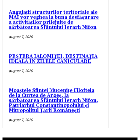
Angajații structurilor teritoriale ale
MAI vor veghea la buna desfășurare
a activităților prilejuite de
sărbătoarea Sfântului Ierarh Nifon
august 7, 2026
PEȘTERA IALOMIȚEI, DESTINAȚIA
IDEALĂ ÎN ZILELE CANICULARE
august 7, 2026
Moaștele Sfintei Mucenițe Filofteia
de la Curtea de Argeș, la
sărbătoarea Sfântului Ierarh Nifon,
Patriarhul Constantinopolului și
Mitropolitul Țării Românești
august 7, 2026