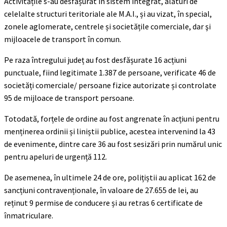
Activitățile s-au desfășurat în sistem integrat, alături de
celelalte structuri teritoriale ale M.A.I., și au vizat, în special,
zonele aglomerate, centrele și societățile comerciale, dar şi
mijloacele de transport în comun.
Pe raza întregului județ au fost desfășurate 16 acțiuni
punctuale, fiind legitimate 1.387 de persoane, verificate 46 de
societăți comerciale/ persoane fizice autorizate și controlate
95 de mijloace de transport persoane.
Totodată, forțele de ordine au fost angrenate în acțiuni pentru
menținerea ordinii și liniștii publice, acestea intervenind la 43
de evenimente, dintre care 36 au fost sesizări prin numărul unic
pentru apeluri de urgență 112.
De asemenea, în ultimele 24 de ore, polițiștii au aplicat 162 de
sancțiuni contravenționale, în valoare de 27.655 de lei, au
reținut 9 permise de conducere și au retras 6 certificate de
înmatriculare.