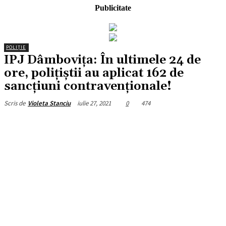
Publicitate
POLIȚIE
IPJ Dâmbovița: În ultimele 24 de
ore, polițiștii au aplicat 162 de
sancțiuni contravenționale!
iulie 27, 2021
0
474
Scris de
Violeta Stanciu
Facebook
X
Pinterest
WhatsApp