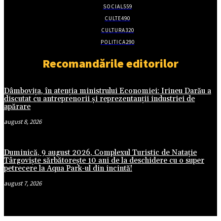
SOCIAL
559
CULTE
490
CULTURA
320
POLITICA
290
Recomandările editorilor
Dâmbovița, în atenția ministrului Economiei: Irineu Darău a
discutat cu antreprenorii și reprezentanții industriei de
apărare
august 8, 2026
Duminică, 9 august 2026, Complexul Turistic de Natație
Târgoviște sărbătorește 10 ani de la deschidere cu o super
petrecere la Aqua Park-ul din incintă!
august 7, 2026