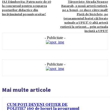
ISJ Dâmbovița: Patru note de 10
Târgoviște: Strada Neagoe
la concursul pentru ocuparea
Basarab, o nouă arteră rutieră,
posturilor didactice din
pe 4 benzi, ce duce către mall!
învățământul preuniversitar!
Pistă de biciclete, pe
terasamentul fostei căi ferate
uzinale a UPET! O altă arteră
rutieră la orizont… prin actuala
incintă a UPET!
- Publicitate -
- Publicitate -
Mai multe articole
CUM POȚI DEVENI OFIȚER DE
POLIȚIE? 160 de locuri la programul