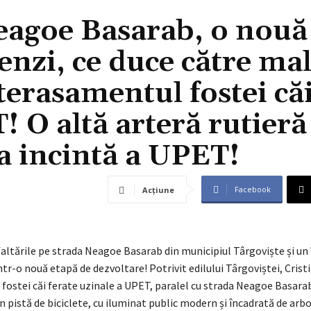
eagoe Basarab, o nouă
enzi, ce duce către mal
 terasamentul fostei că
! O altă arteră rutieră
a incintă a UPET!
Facebook
Acțiune
altările pe strada Neagoe Basarab din municipiul Târgoviște și un
într-o nouă etapă de dezvoltare! Potrivit edilului Târgoviștei, Crist
fostei căi ferate uzinale a UPET, paralel cu strada Neagoe Basarab
 pistă de biciclete, cu iluminat public modern și încadrată de arbo