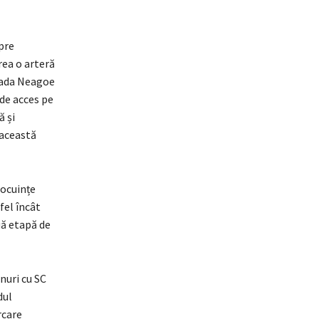
spre
rea o arteră
trada Neagoe
 de acces pe
ă și
n această
locuințe
fel încât
uă etapă de
nuri cu SC
dul
rcare