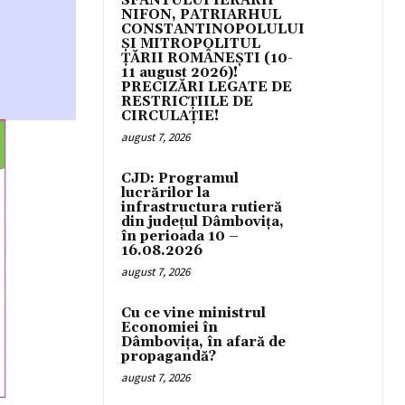
SFÂNTULUI IERARH
NIFON, PATRIARHUL
CONSTANTINOPOLULUI
ŞI MITROPOLITUL
ȚĂRII ROMÂNEȘTI (10-
11 august 2026)!
PRECIZĂRI LEGATE DE
RESTRICȚIILE DE
CIRCULAȚIE!
august 7, 2026
CJD: Programul
lucrărilor la
infrastructura rutieră
din județul Dâmbovița,
în perioada 10 –
16.08.2026
august 7, 2026
Cu ce vine ministrul
Economiei în
Dâmbovița, în afară de
propagandă?
august 7, 2026