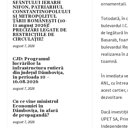
SFÂNTULUI IERARH
ornamentali.
NIFON, PATRIARHUL
CONSTANTINOPOLULUI
ŞI MITROPOLITUL
Totodată, în c
ȚĂRII ROMÂNEȘTI (10-
bulevardul I.C
11 august 2026)!
PRECIZĂRI LEGATE DE
de legătură în
RESTRICȚIILE DE
CIRCULAȚIE!
Basarab, foart
august 7, 2026
bulevardul Reg
realizarea în z
CJD: Programul
toamnă.
lucrărilor la
infrastructura rutieră
din județul Dâmbovița,
În imediata ve
în perioada 10 –
16.08.2026
ANL, cu întrea
august 7, 2026
acest cartier,
dezvoltare.
Cu ce vine ministrul
Economiei în
Dâmbovița, în afară
Dacă investiți
de propagandă?
UPET SA, Prim
august 7, 2026
Independenței 