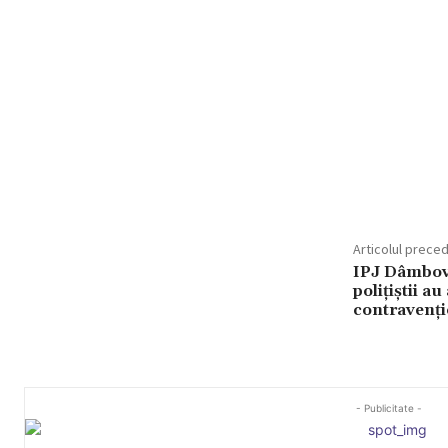
Articolul prece
IPJ Dâmbovi
polițiștii a
contravenți
- Publicitate -