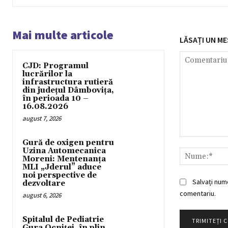
Mai multe articole
LĂSAȚI UN ME
CJD: Programul
lucrărilor la
infrastructura rutieră
din județul Dâmbovița,
în perioada 10 –
16.08.2026
august 7, 2026
Comentariu:
Gură de oxigen pentru
Uzina Automecanica
Moreni: Mentenanța
MLI „Jderul” aduce
noi perspective de
Salvați num
dezvoltare
comentariu.
august 6, 2026
Spitalul de Pediatrie
Gura Ocniței, în plin