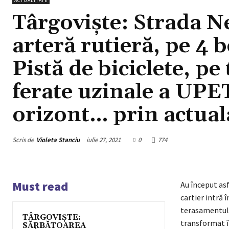
ACTUALITATE
Târgoviște: Strada N
arteră rutieră, pe 4 b
Pistă de biciclete, pe
ferate uzinale a UPET
orizont… prin actual
Scris de
Violeta Stanciu
iulie 27, 2021
0
774
Must read
Au început asf
cartier intră 
terasamentul 
TÂRGOVIȘTE:
transformat în
SĂRBĂTOAREA