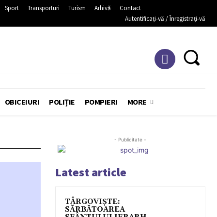
Sport
Transporturi
Turism
Arhivă
Contact
Autentificați-vă / Înregistrați-vă
OBICEIURI
POLIȚIE
POMPIERI
MORE
- Publicitate -
Latest article
TÂRGOVIȘTE:
SĂRBĂTOAREA