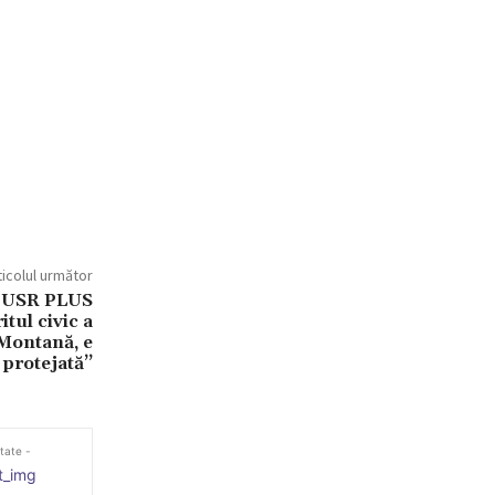
ticolul următor
t USR PLUS
itul civic a
 Montană, e
protejată’’
itate -