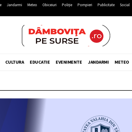
e
Jandarmi
Meteo
Obiceiuri
Poliție
Pompieri
Publicitate
Social
CULTURA
EDUCATIE
EVENIMENTE
JANDARMI
METEO