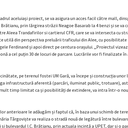
adrul aceluiași proiect, se va asigura un acces facil către mall, din
. Brătianu, prin lărgirea străzii Neagoe Basarab la 4 benzi și se va c
tre Aleea Trandafirilor si cartierul CFR, care se va intersecta cu s
e utilă din perspectiva preluării traficului din Alee, cu posibilitate
ele Ferdinand și apoi direct pe centura orașului. ,,Proiectul vizeaz
onă a cel puțin 30 de locuri de parcare. Lucrările vor fi finalizate î
cinătate, pe terenul fostei UM Gară, va începe și construcția unor 
ga infrastructură aferentă (parcări, iluminat public, trotuare), ast
 mult timp limitat ca și posibilități de extindere, va intra într-o no
ilor anterioare le adăugăm și faptul că, în baza unui schimb de tere
ăria Târgoviște va realiza o stradă nouă de legătură între bulevar
și bulevardul I.C. Brătianu, prin actuala incintă a UPET, dar și o pa