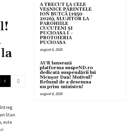
A TRECUT LA CELE
VEȘNICE PĂRINTELE
ION BUTCĂ (1950-
2026), SLUJITOR LA
l!
PAROHIILE
CUCUTENI ȘI
PUCIOASA I –
i
PROTOIERIA
PUCIOASA
 la
august 6, 2026
AUR lansează
platforma suspeND.ro
dedicată suspendării lui
Nicușor Dan! Motivul?
X
Refuzul de a desemna
un prim-ministru!
august 6, 2026
 întreg
ian Stan
, este
ri