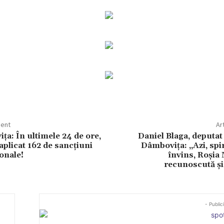
dent
Ar
ța: În ultimele 24 de ore,
Daniel Blaga, deputa
u aplicat 162 de sancțiuni
Dâmbovița: ,,Azi, spir
onale!
învins, Roșia
recunoscută și 
- Public