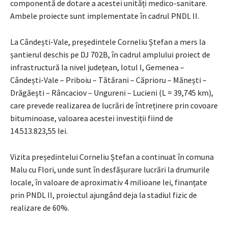
componentă de dotare a acestei unități medico-sanitare.
Ambele proiecte sunt implementate în cadrul PNDL II.
La Cândești-Vale, președintele Corneliu Ștefan a mers la
șantierul deschis pe DJ 702B, în cadrul amplului proiect de
infrastructură la nivel județean, lotul I, Gemenea –
Cândești-Vale – Priboiu – Tătărani – Căprioru – Mănești –
Drăgăești – Râncaciov – Ungureni – Lucieni (L = 39,745 km),
care prevede realizarea de lucrări de întreținere prin covoare
bituminoase, valoarea acestei investiții fiind de
14.513.823,55 lei.
Vizita președintelui Corneliu Ștefan a continuat în comuna
Malu cu Flori, unde sunt în desfășurare lucrări la drumurile
locale, în valoare de aproximativ 4 milioane lei, finanțate
prin PNDL II, proiectul ajungând deja la stadiul fizic de
realizare de 60%.