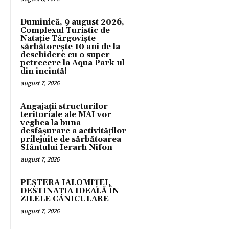
Duminică, 9 august 2026,
Complexul Turistic de
Natație Târgoviște
sărbătorește 10 ani de la
deschidere cu o super
petrecere la Aqua Park-ul
din incintă!
august 7, 2026
Angajații structurilor
teritoriale ale MAI vor
veghea la buna
desfășurare a activităților
prilejuite de sărbătoarea
Sfântului Ierarh Nifon
august 7, 2026
PEȘTERA IALOMIȚEI,
DESTINAȚIA IDEALĂ ÎN
ZILELE CANICULARE
august 7, 2026