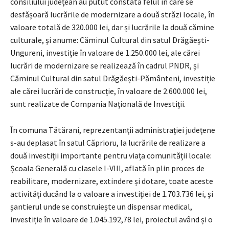
consiliului județean au putut constata felul în care se
desfășoară lucrările de modernizare a două străzi locale, în
valoare totală de 320.000 lei, dar și lucrările la două cămine
culturale, și anume: Căminul Cultural din satul Drăgăești-
Ungureni, investiție în valoare de 1.250.000 lei, ale cărei
lucrări de modernizare se realizează în cadrul PNDR, și
Căminul Cultural din satul Drăgăești-Pământeni, investiție
ale cărei lucrări de construcție, în valoare de 2.600.000 lei,
sunt realizate de Compania Națională de Investiții.
În comuna Tătărani, reprezentanții administrației județene
s-au deplasat în satul Căprioru, la lucrările de realizare a
două investiții importante pentru viața comunității locale:
Școala Generală cu clasele I-VIII, aflată în plin proces de
reabilitare, modernizare, extindere și dotare, toate aceste
activități ducând la o valoare a investiției de 1.703.736 lei, și
șantierul unde se construiește un dispensar medical,
investiție în valoare de 1.045.192,78 lei, proiectul având și o