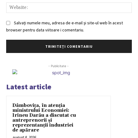
Web
Salvați numele meu, adresa de e-mail și site-ul web în acest
browser pentru data viitoare i comentariu.
- Publicitate -
Latest article
Dâmbovița, în atenția
ministrului Economiei:
Irineu Darău a discutat cu
antreprenorii și
reprezentanții industriei
de apărare
august 8, 2026