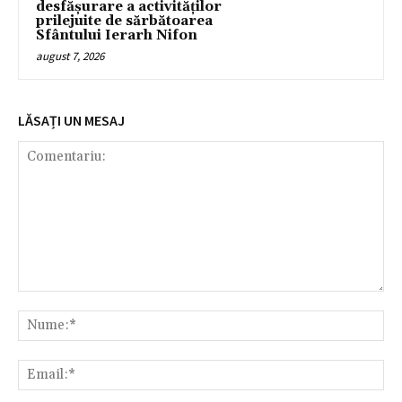
desfășurare a activităților
prilejuite de sărbătoarea
Sfântului Ierarh Nifon
august 7, 2026
LĂSAȚI UN MESAJ
Comentariu:
Nu
Ema