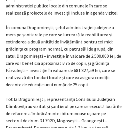
administrației publice locale din comunele în care se
realizează proiectele de investiții incluse în agenda vizitei.
În comuna Dragomirești, șeful administrației județene a
mers pe șantierele pe care se lucrează la reabilitarea și
extinderea a două unități de învățământ pentru cei mici:
grădinița cu program normal, cu patru săli de grupă, din
satul Dragomirești – investiție în valoare de 2.500.000 lei, de
care vor beneficia aproximativ 75 de copii, și grădinița
Pârvulești – investiție în valoare de 681.827,59 lei, care se
realizează din fonduri locale și care va asigura condiții
decente de educație unui număr de 25 copii.
Tot la Dragomirești, reprezentanții Consiliului Județean
Dâmbovița au vizitat și șantierul pe care se execută lucrările
de refacere a îmbrăcămintei bituminoase ușoare pe
sectorul de drum DJ 702D, Mogoșești – Geangoești –
Dragomirești. Pe acest tronson, de 1,2 km, se toarnă