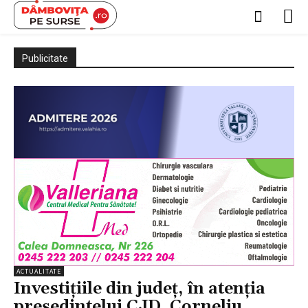
Publicitate
ACTUALITATE
Investițiile din județ, în atenția
președintelui CJD, Corneliu