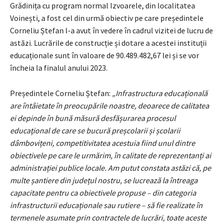
Grădinița cu program normal Izvoarele, din localitatea
Voinești, a fost cel din urmă obiectiv pe care președintele
Corneliu Ștefan l-a avut în vedere în cadrul vizitei de lucru de
astăzi. Lucrările de construcție și dotare a acestei instituții
educaționale sunt în valoare de 90.489.482,67 lei și se vor
încheia la finalul anului 2023.
Președintele Corneliu Ștefan:
„Infrastructura educațională
are întâietate în preocupările noastre, deoarece de calitatea
ei depinde în bună măsură desfășurarea procesul
educaţional de care se bucură preșcolarii și școlarii
dâmbovițeni, competitivitatea acestuia fiind unul dintre
obiectivele pe care le urmărim, în calitate de reprezentanți ai
administrației publice locale. Am putut constata astăzi că, pe
multe șantiere din județul nostru, se lucrează la întreaga
capacitate pentru ca obiectivele propuse – din categoria
infrastructurii educaționale sau rutiere – să fie realizate în
termenele asumate prin contractele de lucrări, toate aceste