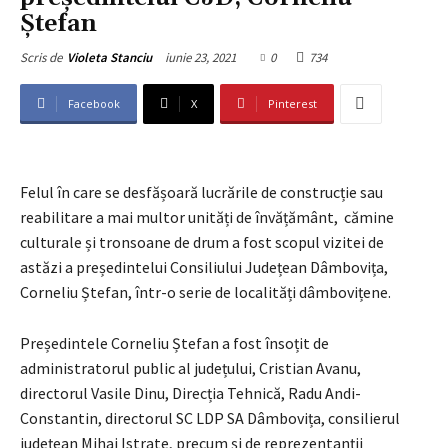
Ștefan
iunie 23, 2021
0
734
Scris de
Violeta Stanciu
Facebook
X
Pinterest
Felul în care se desfășoară lucrările de construcție sau
reabilitare a mai multor unități de învățământ, cămine
culturale și tronsoane de drum a fost scopul vizitei de
astăzi a președintelui Consiliului Județean Dâmbovița,
Corneliu Ștefan, într-o serie de localități dâmbovițene.
Președintele Corneliu Ștefan a fost însoțit de
administratorul public al județului, Cristian Avanu,
directorul Vasile Dinu, Direcția Tehnică, Radu Andi-
Constantin, directorul SC LDP SA Dâmbovița, consilierul
județean Mihai Istrate, precum și de reprezentanții