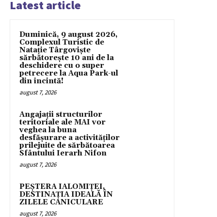
Latest article
Duminică, 9 august 2026,
Complexul Turistic de
Natație Târgoviște
sărbătorește 10 ani de la
deschidere cu o super
petrecere la Aqua Park-ul
din incintă!
august 7, 2026
Angajații structurilor
teritoriale ale MAI vor
veghea la buna
desfășurare a activităților
prilejuite de sărbătoarea
Sfântului Ierarh Nifon
august 7, 2026
PEȘTERA IALOMIȚEI,
DESTINAȚIA IDEALĂ ÎN
ZILELE CANICULARE
august 7, 2026