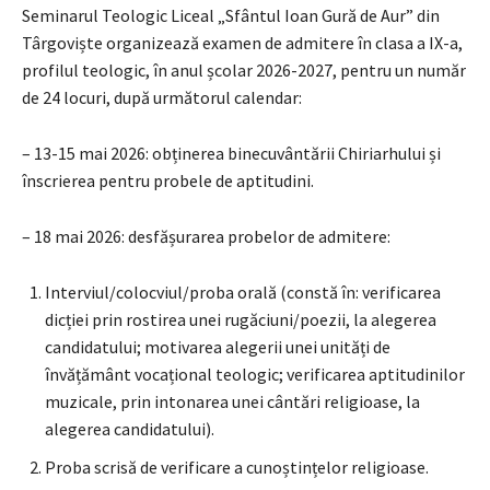
Seminarul Teologic Liceal „Sfântul Ioan Gură de Aur” din
Târgoviște organizează examen de admitere în clasa a IX-a,
profilul teologic, în anul școlar 2026-2027, pentru un număr
de 24 locuri, după următorul calendar:
– 13-15 mai 2026: obținerea binecuvântării Chiriarhului și
înscrierea pentru probele de aptitudini.
– 18 mai 2026: desfășurarea probelor de admitere:
Interviul/colocviul/proba orală (constă în: verificarea
dicției prin rostirea unei rugăciuni/poezii, la alegerea
candidatului; motivarea alegerii unei unități de
învățământ vocațional teologic; verificarea aptitudinilor
muzicale, prin intonarea unei cântări religioase, la
alegerea candidatului).
Proba scrisă de verificare a cunoștințelor religioase.