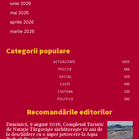
iunie 2026
mai 2026
aprilie 2026
martie 2026
Categorii populare
ACTUALITATE
5455
POLIȚIE
666
SOCIAL
559
CULTE
490
CULTURA
320
POLITICA
290
Recomandările editorilor
Duminică, 9 august 2026, Complexul Turistic
de Natație Târgoviște sărbătorește 10 ani de
la deschidere cu o super petrecere la Aqua