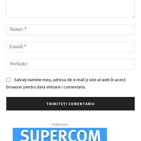
Comentariu:
Nu
Ema
Web
Salvați numele meu, adresa de e-mail și site-ul web în acest
browser pentru data viitoare i comentariu.
- Publicitate -