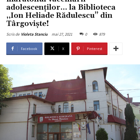
adolescenților… la Biblioteca
,,Ion Heliade Rădulescu’’ din
Târgoviște!
mai 27, 2021
0
879
Scris de
Violeta Stanciu
Facebook
X
Pinterest