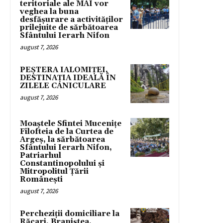
teritoriale ale MAI vor
veghea la buna
desfășurare a activităților
prilejuite de sărbătoarea
Sfântului Ierarh Nifon
august 7, 2026
PEȘTERA IALOMIȚEI,
DESTINAȚIA IDEALĂ ÎN
ZILELE CANICULARE
august 7, 2026
Moaștele Sfintei Mucenițe
Filofteia de la Curtea de
Argeș, la sărbătoarea
Sfântului Ierarh Nifon,
Patriarhul
Constantinopolului și
Mitropolitul Țării
Românești
august 7, 2026
Percheziții domiciliare la
Răcari, Braniștea,