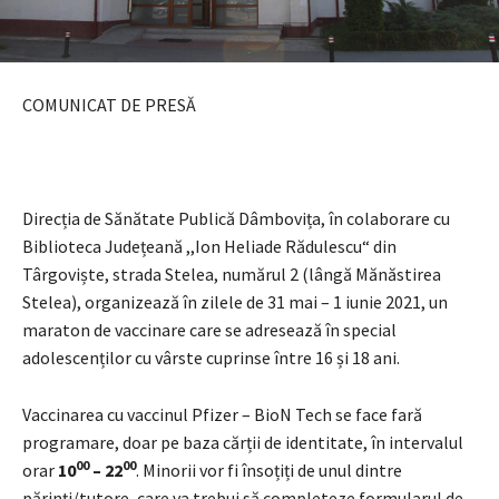
COMUNICAT DE PRESĂ
Direcția de Sănătate Publică Dâmbovița, în colaborare cu
Biblioteca Județeană ,,Ion Heliade Rădulescu“ din
Târgoviște, strada Stelea, numărul 2 (lângă Mănăstirea
Stelea), organizează în zilele de 31 mai – 1 iunie 2021, un
maraton de vaccinare care se adresează în special
adolescenților cu vârste cuprinse între 16 și 18 ani.
Vaccinarea cu vaccinul Pfizer – BioN Tech se face fară
programare, doar pe baza cărții de identitate, în intervalul
00
00
orar
10
– 22
. Minorii vor fi însoțiți de unul dintre
părinți/tutore, care va trebui să completeze formularul de