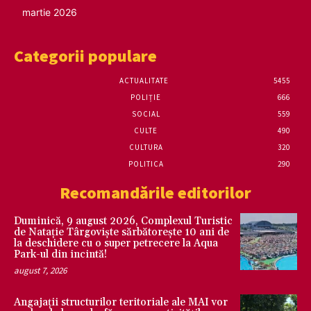
martie 2026
Categorii populare
ACTUALITATE
5455
POLIȚIE
666
SOCIAL
559
CULTE
490
CULTURA
320
POLITICA
290
Recomandările editorilor
Duminică, 9 august 2026, Complexul Turistic
de Natație Târgoviște sărbătorește 10 ani de
la deschidere cu o super petrecere la Aqua
Park-ul din incintă!
august 7, 2026
Angajații structurilor teritoriale ale MAI vor