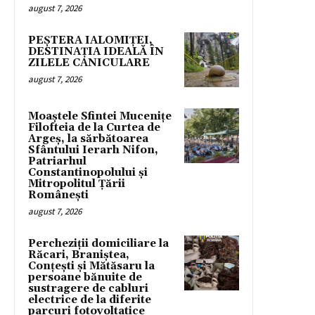
august 7, 2026
PEȘTERA IALOMIȚEI,
DESTINAȚIA IDEALĂ ÎN
ZILELE CANICULARE
august 7, 2026
Moaștele Sfintei Mucenițe
Filofteia de la Curtea de
Argeș, la sărbătoarea
Sfântului Ierarh Nifon,
Patriarhul
Constantinopolului și
Mitropolitul Țării
Românești
august 7, 2026
Percheziții domiciliare la
Răcari, Braniștea,
Conțești și Mătăsaru la
persoane bănuite de
sustragere de cabluri
electrice de la diferite
parcuri fotovoltatice