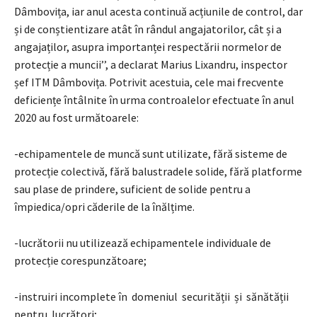
Dâmbovița, iar anul acesta continuă acțiunile de control, dar
și de conștientizare atât în rândul angajatorilor, cât și a
angajaților, asupra importanței respectării normelor de
protecție a muncii’’, a declarat Marius Lixandru, inspector
șef ITM Dâmbovița. Potrivit acestuia, cele mai frecvente
deficiențe întâlnite în urma controalelor efectuate în anul
2020 au fost următoarele:
-echipamentele de muncă sunt utilizate, fără sisteme de
protecție colectivă, fără balustradele solide, fără platforme
sau plase de prindere, suficient de solide pentru a
împiedica/opri căderile de la înălțime.
-lucrătorii nu utilizează echipamentele individuale de
protecție corespunzătoare;
-instruiri incomplete în domeniul securității și sănătății
pentru lucrători;