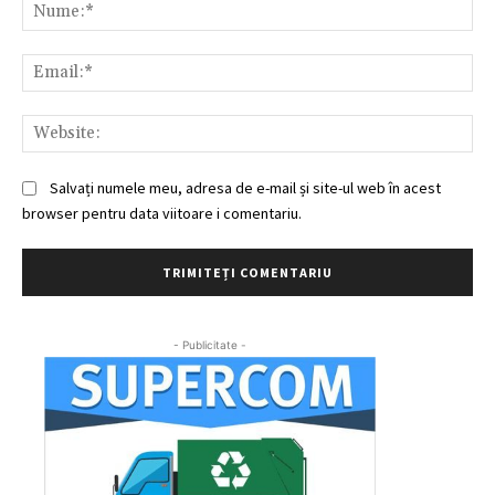
Nu
Ema
Web
Salvați numele meu, adresa de e-mail și site-ul web în acest
browser pentru data viitoare i comentariu.
- Publicitate -