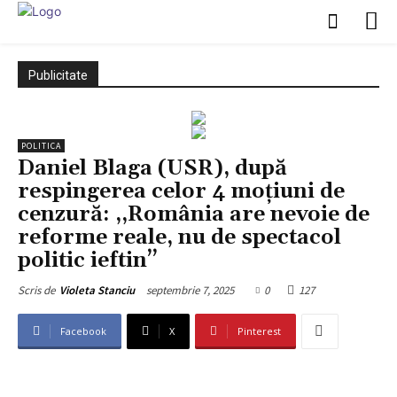
Publicitate
POLITICA
Daniel Blaga (USR), după
respingerea celor 4 moțiuni de
cenzură: ,,România are nevoie de
reforme reale, nu de spectacol
politic ieftin’’
septembrie 7, 2025
0
127
Scris de
Violeta Stanciu
Facebook
X
Pinterest