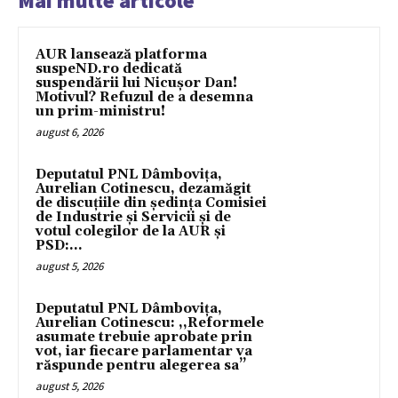
Mai multe articole
AUR lansează platforma
suspeND.ro dedicată
suspendării lui Nicușor Dan!
Motivul? Refuzul de a desemna
un prim-ministru!
august 6, 2026
Deputatul PNL Dâmbovița,
Aurelian Cotinescu, dezamăgit
de discuțiile din ședința Comisiei
de Industrie și Servicii și de
votul colegilor de la AUR și
PSD:...
august 5, 2026
Deputatul PNL Dâmbovița,
Aurelian Cotinescu: ,,Reformele
asumate trebuie aprobate prin
vot, iar fiecare parlamentar va
răspunde pentru alegerea sa’’
august 5, 2026