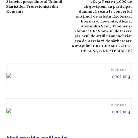
Stanciu, președinte al Uniunii
2025: Peste 15.000 de
Ziariștilor Profesioniști din
târgovișteni au participat
România
duminică seara la concertul
susținut de artiștii Exoterika,
Eternasy, Lovebite, Alexia,
Alexandra Stan, Trooper și
Connect-R! Show-ul de lasere
și Focul de artificii au încheiat
cea de-a treia zi de sărbătoare
a orașului! PROGRAMUL ZILEI
DE LUNI, 8 SEPTEMBRIE!
- Publicitate -
- Publicitate -