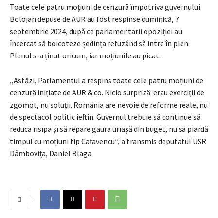
Toate cele patru moțiuni de cenzură împotriva guvernului
Bolojan depuse de AUR au fost respinse duminică, 7
septembrie 2024, după ce parlamentarii opoziției au
încercat să boicoteze ședința refuzând să intre în plen.
Plenul s-a ținut oricum, iar moțiunile au picat.
,,Astăzi, Parlamentul a respins toate cele patru moțiuni de
cenzură inițiate de AUR & co. Nicio surpriză: erau exerciții de
zgomot, nu soluții. România are nevoie de reforme reale, nu
de spectacol politic ieftin. Guvernul trebuie să continue să
reducă risipa și să repare gaura uriașă din buget, nu să piardă
timpul cu moțiuni tip Cațavencu’’, a transmis deputatul USR
Dâmbovița, Daniel Blaga.