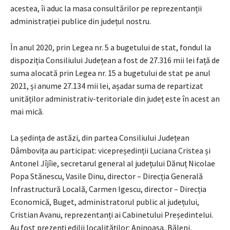
acestea, îi aduc la masa consultărilor pe reprezentanții
administrației publice din județul nostru.
În anul 2020, prin Legea nr. 5 a bugetului de stat, fondul la
dispoziția Consiliului Județean a fost de 27.316 mii lei față de
suma alocată prin Legea nr. 15 a bugetului de stat pe anul
2021, și anume 27.134 mii lei, așadar suma de repartizat
unităților administrativ-teritoriale din județ este în acest an
mai mică.
La ședința de astăzi, din partea Consiliului Județean
Dâmbovița au participat: vicepreședinții Luciana Cristea și
Antonel Jîjîie, secretarul general al județului Dănuț Nicolae
Popa Stănescu, Vasile Dinu, director – Direcția Generală
Infrastructură Locală, Carmen Igescu, director – Direcția
Economică, Buget, administratorul public al județului,
Cristian Avanu, reprezentanți ai Cabinetului Președintelui.
Au fost prezenți edilii localităților: Aninoasa, Băleni,