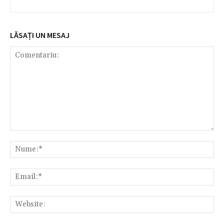
LĂSAȚI UN MESAJ
Comentariu:
Nu
Ema
Web