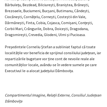
Bărbulețu, Bezdead, Bilciurești, Braniștea, Brănești,
Brezoaele, Buciumeni, Bucșani, Butimanu, Cândești,
Ciocănești, Cornățelu, Cornești, Costeștii din Vale,
Dărmănești, Finta, Cobia, Cojasca, Comișani, Conțești,
Corbii Mari, Crângurile, Dobra, Doicești, Dragodana,
Dragomirești, Crevedia, Glodeni, Ulmi și Pucioasa.
Președintele Corneliu Ștefan a subliniat faptul că toate
localitățile vor beneficia de sprijinul consiliului județean, iar
repartizările bugetare vor ține cont de nevoile reale ale
comunităților locale, avându-se în vedere sumele pe care
Executivul le-a alocat județului Dâmbovița.
Compartimentul Imagine, Relații Externe, Consiliul Județean
Dâmbovița