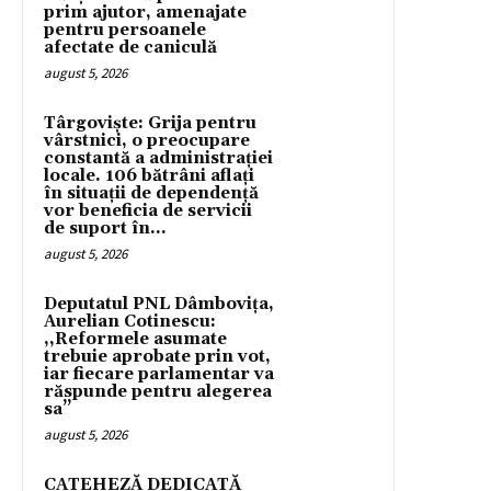
prim ajutor, amenajate
pentru persoanele
afectate de caniculă
august 5, 2026
Târgoviște: Grija pentru
vârstnici, o preocupare
constantă a administrației
locale. 106 bătrâni aflați
în situații de dependență
vor beneficia de servicii
de suport în...
august 5, 2026
Deputatul PNL Dâmbovița,
Aurelian Cotinescu:
,,Reformele asumate
trebuie aprobate prin vot,
iar fiecare parlamentar va
răspunde pentru alegerea
sa’’
august 5, 2026
CATEHEZĂ DEDICATĂ