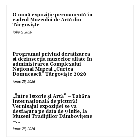
O nouă expoziție permanentă în
cadrul Muzeului de Artă din
Târgoviște
iulie 6, 2026
Programul privind deratizarea
si dezinsecția muzeelor aflate în
administrarea Complexului
Național Muzeal „Curtea
Domnească” Târgoviște 2026
iunie 25, 2026
„Între Istorie și Artă” – Tabăra
Internațională de pictură!
Vernisajul expoziţiei se va
desfăşura pe data de 9 iulie, la
Muzeul Tradițiilor Dâmbovițene
–...
iunie 23, 2026