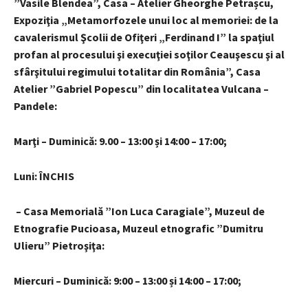
”Vasile Blendea”, Casa – Atelier Gheorghe Petrașcu,
Expoziţia „Metamorfozele unui loc al memoriei: de la
cavalerismul Şcolii de Ofiţeri „Ferdinand I” la spaţiul
profan al procesului şi execuţiei soţilor Ceauşescu şi al
sfârşitului regimului totalitar din România”, Casa
Atelier ”Gabriel Popescu” din localitatea Vulcana –
Pandele:
Marţi – Duminică: 9.00 – 13:00 și 14:00 – 17:00;
Luni: ÎNCHIS
– Casa Memorială ”Ion Luca Caragiale”, Muzeul de
Etnografie Pucioasa, Muzeul etnografic ”Dumitru
Ulieru” Pietroşiţa:
Miercuri – Duminică: 9:00 – 13:00 și 14:00 – 17:00;