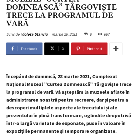
DOMNEASCĂ” TÂRGOVIŞTE
TRECE LA PROGRAMUL DE
VARĂ
martie 26, 2021
0
667
Scris de
Violeta Stanciu
Facebook
X
Pinterest
Începând de duminică,
28 martie 2021, Complexul
Național Muzeal ”Curtea Domnească” Târgoviște trece
la programul de vară.
Vă așteptăm la muzeele aflate în
administrarea noastră pentru recreere, dar şi pentru a
descoperi multiplele aspecte ale trecutului și ale
prezentului în plină transformare, oglindite deopotrivă
într-o largă varietate de exponate, puse în valoare în
expozițiile permanente și temporare organizate.