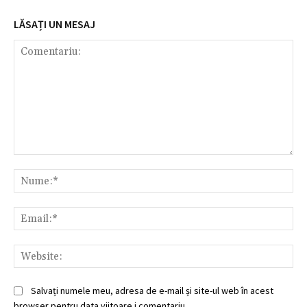
LĂSAȚI UN MESAJ
Comentariu:
Nu
Ema
Web
Salvați numele meu, adresa de e-mail și site-ul web în acest
browser pentru data viitoare i comentariu.