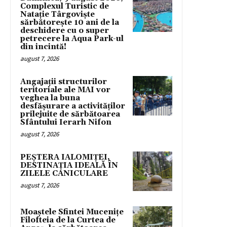
Complexul Turistic de
Natație Târgoviște
sărbătorește 10 ani de la
deschidere cu o super
petrecere la Aqua Park-ul
din incintă!
august 7, 2026
Angajații structurilor
teritoriale ale MAI vor
veghea la buna
desfășurare a activităților
prilejuite de sărbătoarea
Sfântului Ierarh Nifon
august 7, 2026
PEȘTERA IALOMIȚEI,
DESTINAȚIA IDEALĂ ÎN
ZILELE CANICULARE
august 7, 2026
Moaștele Sfintei Mucenițe
Filofteia de la Curtea de