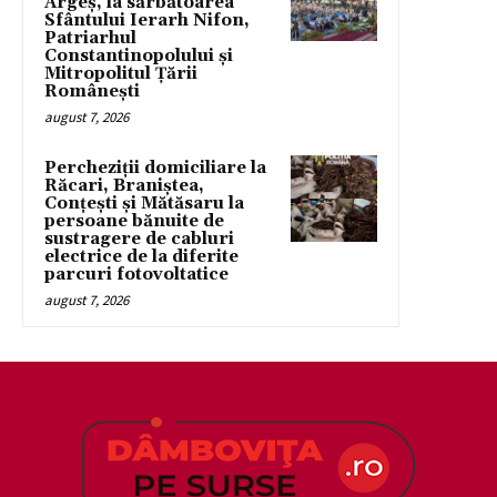
Argeș, la sărbătoarea
Sfântului Ierarh Nifon,
Patriarhul
Constantinopolului și
Mitropolitul Țării
Românești
august 7, 2026
Percheziții domiciliare la
Răcari, Braniștea,
Conțești și Mătăsaru la
persoane bănuite de
sustragere de cabluri
electrice de la diferite
parcuri fotovoltatice
august 7, 2026