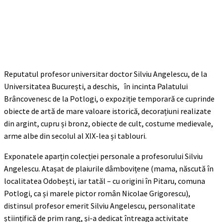
Reputatul profesor universitar doctor Silviu Angelescu, de la
Universitatea București, a deschis, în incinta Palatului
Brâncovenesc de la Potlogi, o expoziție temporară ce cuprinde
obiecte de artă de mare valoare istorică, decorațiuni realizate
din argint, cupru și bronz, obiecte de cult, costume medievale,
arme albe din secolul al XIX-lea și tablouri.
Exponatele aparțin colecției personale a profesorului Silviu
Angelescu. Atașat de plaiurile dâmbovițene (mama, născută în
localitatea Odobești, iar tatăl – cu origini în Pitaru, comuna
Potlogi, ca și marele pictor român Nicolae Grigorescu),
distinsul profesor emerit Silviu Angelescu, personalitate
științifică de prim rang, și-a dedicat întreaga activitate