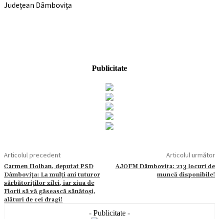
Județean Dâmbovița
Publicitate
Articolul precedent
Articolul următor
Carmen Holban, deputat PSD
AJOFM Dâmbovița: 213 locuri de
Dâmbovița: La mulți ani tuturor
muncă disponibile!
sărbătoriților zilei, iar ziua de
Florii să vă găsească sănătoși,
alături de cei dragi!
- Publicitate -