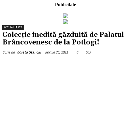
Publicitate
ACTUALITATE
Colecție inedită găzduită de Palatul
Brâncovenesc de la Potlogi!
aprilie 25, 2021
0
605
Scris de
Violeta Stanciu
Facebook
X
Pinterest
WhatsApp