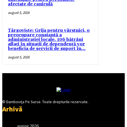
afectate de caniculă
august 5, 2026
Târgoviște: Grija pentru vârstnici, o
preocupare constantă a
administrației locale. 106 bătrâni
aflați în situații de dependență vor
beneficia de servicii de suport în...
august 5, 2026
© Damboviţa Pe Surse. Toate drepturile rezervate.
Arhivă
august 2026