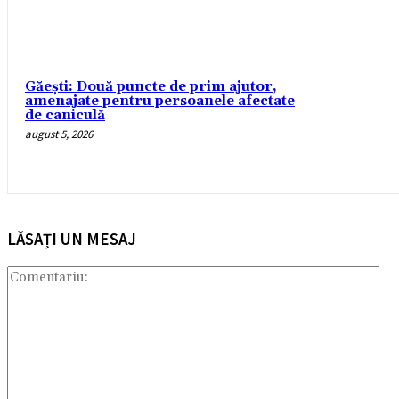
Găești: Două puncte de prim ajutor,
amenajate pentru persoanele afectate
de caniculă
august 5, 2026
LĂSAȚI UN MESAJ
Com