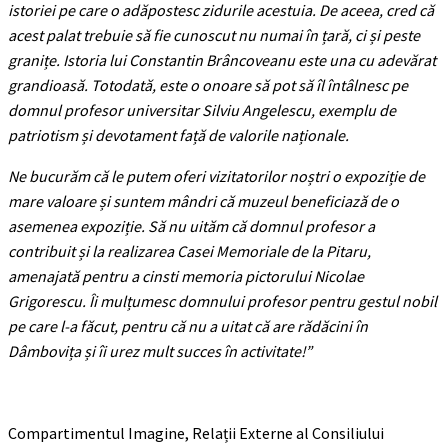
istoriei pe care o adăpostesc zidurile acestuia. De aceea, cred că
acest palat trebuie să fie cunoscut nu numai în țară, ci și peste
granițe. Istoria lui Constantin Brâncoveanu este una cu adevărat
grandioasă.
Totodată, este o onoare să pot să îl întâlnesc pe
domnul profesor universitar Silviu Angelescu, exemplu de
patriotism și devotament față de valorile naționale.
Ne bucurăm că le putem oferi vizitatorilor noștri o expoziție de
mare valoare și suntem mândri
că muzeul beneficiază de o
asemenea expoziție. Să nu uităm că domnul profesor a
contribuit și la realizarea Casei Memoriale de la Pitaru,
amenajată pentru a cinsti memoria pictorului Nicolae
Grigorescu. Îi mulțumesc domnului profesor pentru gestul nobil
pe care l-a făcut, pentru că nu a uitat că are rădăcini în
Dâmbovița și îi urez mult succes în activitate!”
Compartimentul Imagine, Relații Externe al Consiliului