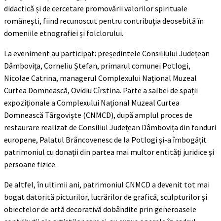
didactică și de cercetare promovării valorilor spirituale
românești, fiind recunoscut pentru contribuția deosebită în
domeniile etnografiei și folclorului.
La eveniment au participat: președintele Consiliului Județean
Dâmbovița, Corneliu Ștefan, primarul comunei Potlogi,
Nicolae Catrina, managerul Complexului Național Muzeal
Curtea Domnească, Ovidiu Cîrstina. Parte a salbei de spații
expoziționale a Complexului Național Muzeal Curtea
Domnească Târgoviște (CNMCD), după amplul proces de
restaurare realizat de Consiliul Județean Dâmbovița din fonduri
europene, Palatul Brâncovenesc de la Potlogi și-a îmbogățit
patrimoniul cu donații din partea mai multor entități juridice și
persoane fizice.
De altfel, în ultimii ani, patrimoniul CNMCD a devenit tot mai
bogat datorită picturilor, lucrărilor de grafică, sculpturilor și
obiectelor de artă decorativă dobândite prin generoasele