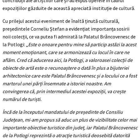
contribuții ale artiștilor care și-au expus operele în cadrul
expozițiilor găzduite de această apreciată instituție de cultură.
Cu prilejul acestui eveniment de înaltă ținută culturală,
președintele Corneliu Ștefan a evidențiat importanța sosirii
noii colecții, ce va putea fi admirată la Palatul Brâncovenesc de
la Potlogi: „
Este o onoare pentru mine să particip astăzi la acest
moment emoționant, care se armonizează cu locul în care ne
aflăm. Cred că aducerea aici, la Potlogi, a valoroasei colecții de
obiecte de artă este o recunoaștere o dată în plus a bijuteriei
arhitectonice care este Palatul Brâncovenesc și a locului ce a fost
martorul unei părți însemnate a istoriei noastre. Am
convingerea că, prin intermediul acestei expoziții, va crește
numărul de turiști.
Încă de la începutul mandatului de președinte de Consiliu
Județean, mi-am propus să aduc un plus de vizibilitate celor mai
importante obiective turistice din județ, iar Palatul Brâncovenesc
de la Potlogi reprezintă o atracție turistică deosebită datorită