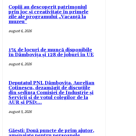
Copiii au descoperit patrimoniul
prin joc și creativitate în primele
zile ale programului „Vacanță la
muzeu”
august 6, 2026
174 de locuri de muncă disponibile
în Dâmbovița și 128 de joburi în UE
august 6, 2026
Deputatul PNL Dâmbovița, Aurelian
Cotinescu, dezamăgit de discuțiile
din ședința Comisiei de Industrie și
Servicii și de votul colegilor de la
AUR și PSD:...
august 5, 2026
Găești: Două puncte de prim ajutor,
amenajate pentru persoanele