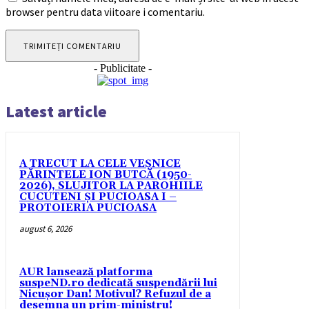
browser pentru data viitoare i comentariu.
- Publicitate -
Latest article
A TRECUT LA CELE VEȘNICE
PĂRINTELE ION BUTCĂ (1950-
2026), SLUJITOR LA PAROHIILE
CUCUTENI ȘI PUCIOASA I –
PROTOIERIA PUCIOASA
august 6, 2026
AUR lansează platforma
suspeND.ro dedicată suspendării lui
Nicușor Dan! Motivul? Refuzul de a
desemna un prim-ministru!