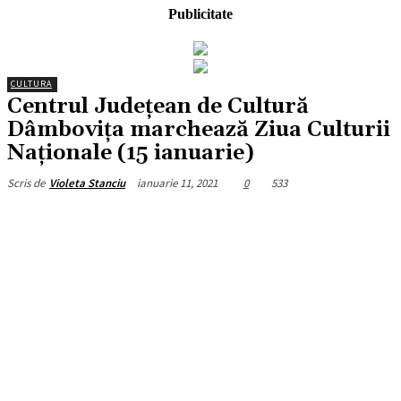
Publicitate
CULTURA
Centrul Județean de Cultură
Dâmbovița marchează Ziua Culturii
Naţionale (15 ianuarie)
ianuarie 11, 2021
0
533
Scris de
Violeta Stanciu
Facebook
X
Pinterest
WhatsApp