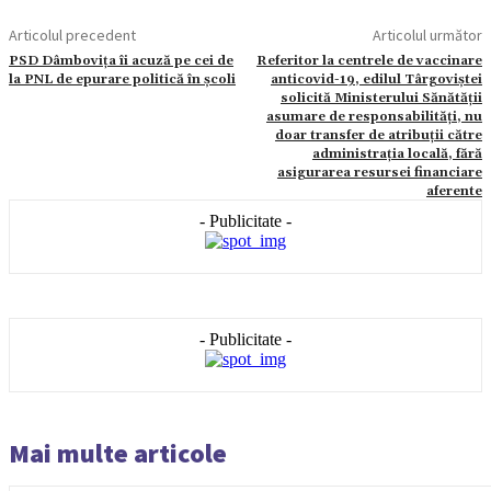
Articolul precedent
Articolul următor
PSD Dâmbovița îi acuză pe cei de
Referitor la centrele de vaccinare
la PNL de epurare politică în școli
anticovid-19, edilul Târgoviștei
solicită Ministerului Sănătății
asumare de responsabilități, nu
doar transfer de atribuții către
administrația locală, fără
asigurarea resursei financiare
aferente
- Publicitate -
- Publicitate -
Mai multe articole