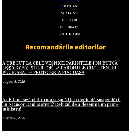
POLIȚIE
666
SOCIAL
559
CULTE
488
CULTURA
320
POLITICA
289
Recomandările editorilor
A TRECUT LA CELE VEȘNICE PĂRINTELE ION BUTCĂ
(1950-2026), SLUJITOR LA PAROHIILE CUCUTENI ȘI
PUCIOASA I – PROTOIERIA PUCIOASA
august 6, 2026
AUR lansează platforma suspeND.ro dedicată suspendării
lui Nicușor Dan! Motivul? Refuzul de a desemna un prim-
ministru!
august 6, 2026