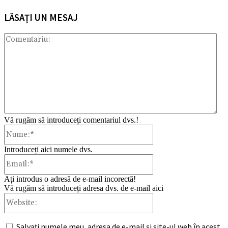
LĂSAȚI UN MESAJ
Com
Vă rugăm să introduceți comentariul dvs.!
Nume:*
Introduceți aici numele dvs.
Email:*
Ați introdus o adresă de e-mail incorectă!
Vă rugăm să introduceți adresa dvs. de e-mail aici
Website:
Salvați numele meu, adresa de e-mail și site-ul web în acest