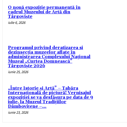
O nouă expoziție permanentă în
cadrul Muzeului de Artă din
Târgoviște
iulie 6, 2026
Programul privind deratizarea si
dezinsecția muzeelor aflate în
administrarea Complexului Național
Muzeal „Curtea Domnească”
Târgoviște 2026
iunie 25, 2026
„Între Istorie și Artă” – Tabăra
Internațională de pictură! Vernisajul
expoziţiei se va desfăşura pe data de 9
iulie, la Muzeul Tradițiilor
Dâmbovițene –...
iunie 23, 2026