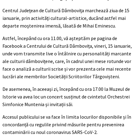
Centrul Judeţean de Cultură Dâmboviţa marchează ziua de 15
ianuarie, prin activităţi cultural-artistice, ducând astfel mai
departe moştenirea imensă, lăsată de Mihai Eminescu.
Astfel, începând cu ora 11.00, vă așteptăm pe pagina de
Facebook a Centrului de Cultură Dâmbovița, vineri, 15 ianuarie,
unde vom transmite live o întâlnire cu personalități marcante
ale culturii dâmbovițene, care, în cadrul unei mese rotunde vor
face o analiză a culturii scrise și vor prezenta cele mai recente
lucrări ale membrilor Societății Scriitorilor Târgovișteni.
De asemenea, în aceeași zi, începând cu ora 17.00 la Muzeul de
Istorie va avea loc un concert susținut de cvintetul Orchestrei
Simfonice Muntenia și invitații săi.
Accesul publicului se va face în limita locurilor disponibile și în
concordanță cu regulile privind măsurile pentru prevenirea
contaminării cu noul coronavirus SARS-CoV-2.