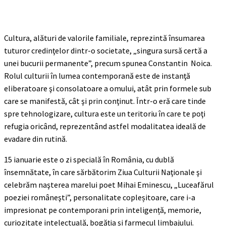
Cultura, alături de valorile familiale, reprezintă însumarea
tuturor credinţelor dintr-o societate, „singura sursă certă a
unei bucurii permanente”, precum spunea Constantin Noica.
Rolul culturii în lumea contemporană este de instanţă
eliberatoare şi consolatoare a omului, atât prin formele sub
care se manifestă, cât şi prin conţinut. Într-o eră care tinde
spre tehnologizare, cultura este un teritoriu în care te poţi
refugia oricând, reprezentând astfel modalitatea ideală de
evadare din rutină.
15 ianuarie este o zi specială în România, cu dublă
însemnătate, în care sărbătorim Ziua Culturii Naţionale şi
celebrăm naşterea marelui poet Mihai Eminescu, „Luceafărul
poeziei româneşti”, personalitate copleșitoare, care i-a
impresionat pe contemporani prin inteligență, memorie,
curiozitate intelectuală, bogăția și farmecul limbajului.