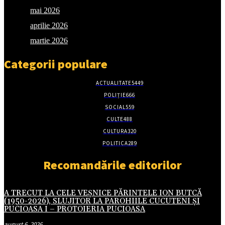
mai 2026
aprilie 2026
martie 2026
Categorii populare
ACTUALITATE
5449
POLIȚIE
666
SOCIAL
559
CULTE
488
CULTURA
320
POLITICA
289
Recomandările editorilor
A TRECUT LA CELE VEȘNICE PĂRINTELE ION BUTCĂ
(1950-2026), SLUJITOR LA PAROHIILE CUCUTENI ȘI
PUCIOASA I – PROTOIERIA PUCIOASA
august 6, 2026