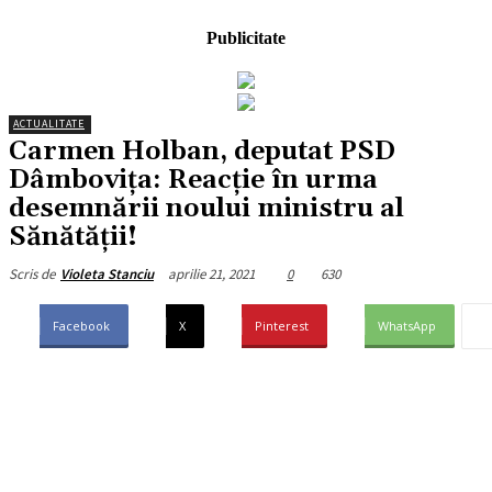
Publicitate
ACTUALITATE
Carmen Holban, deputat PSD
Dâmbovița: Reacție în urma
desemnării noului ministru al
Sănătății!
aprilie 21, 2021
0
630
Scris de
Violeta Stanciu
Facebook
X
Pinterest
WhatsApp