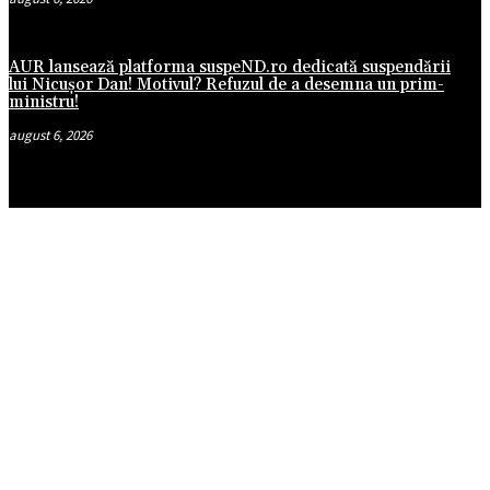
AUR lansează platforma suspeND.ro dedicată suspendării
lui Nicușor Dan! Motivul? Refuzul de a desemna un prim-
ministru!
august 6, 2026