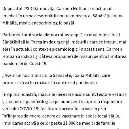
Deputatul PSD Dâmbovița, Carmen Holban a reacționat
imediat în urma desemnării noului ministru al Sănătății, Ioana
Mihăilă, medic endocrinolog la bază!
Parlamentarul social democrat așteaptă ca noul ministru al
Sănătății să ia, în regim de urgență, măsurile care se impun, mai
ales în actualul context epidemiologic. În acest sens, Carmen
Holban a indicat și câteva propuneri de măsuri pentru limitarea
pandemiei de Covid-19.
,,Avem un nou ministru la Sănătate, Ioana Mihăilă, care
promite că va lua măsuri în contextul pandemiei.
În opinia noastră, măsurile necesare acum sunt: testare extinsă
și anchete epidemiologice pe bune pentru oprirea răspândirii
virusului COVID-19; facilitarea accesului la vaccin prin
înființarea de micro-centre de vaccinare în toate localitățile,
implicarea activă a celor peste 11.000 de medici de familie