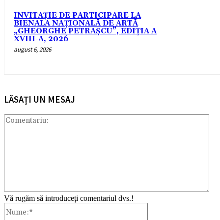
INVITAȚIE DE PARTICIPARE LA
BIENALA NAȚIONALĂ DE ARTĂ
„GHEORGHE PETRAȘCU”, EDIŢIA A
XVIII-A, 2026
august 6, 2026
LĂSAȚI UN MESAJ
Com
Vă rugăm să introduceți comentariul dvs.!
Nume:*