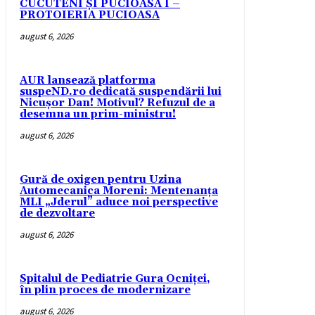
CUCUTENI ȘI PUCIOASA I –
PROTOIERIA PUCIOASA
august 6, 2026
AUR lansează platforma
suspeND.ro dedicată suspendării lui
Nicușor Dan! Motivul? Refuzul de a
desemna un prim-ministru!
august 6, 2026
Gură de oxigen pentru Uzina
Automecanica Moreni: Mentenanța
MLI „Jderul” aduce noi perspective
de dezvoltare
august 6, 2026
Spitalul de Pediatrie Gura Ocniței,
în plin proces de modernizare
august 6, 2026