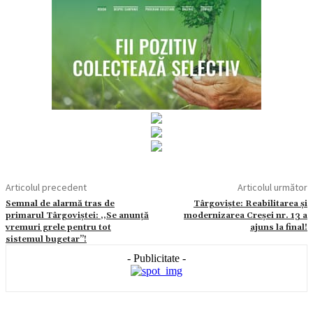
Articolul precedent
Articolul următor
Semnal de alarmă tras de
Târgoviște: Reabilitarea și
primarul Târgoviștei: ,,Se anunță
modernizarea Creșei nr. 13 a
vremuri grele pentru tot
ajuns la final!
sistemul bugetar’’!
- Publicitate -