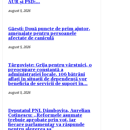
AUR și PSD:...
august 5, 2026
Găești: Două puncte de prim ajutor,
amenajate pentru persoanele
afectate de caniculă
august 5, 2026
Târgoviște: Grija pentru vârstnici, o
preocupare constantă a
administrației locale. 106 bătrâni
aflați în situații de dependență vor
beneficia de servicii de suport în...
august 5, 2026
Deputatul PNL Dâmbovița, Aurelian
Cotinescu: ,,Reformele asumate
trebuie aprobate prin vot, iar
fiecare parlamentar va răspunde
pentru alegerea sa’’