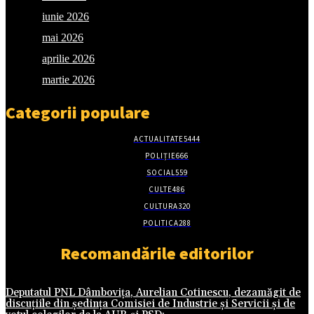
iunie 2026
mai 2026
aprilie 2026
martie 2026
Categorii populare
ACTUALITATE
5444
POLIȚIE
666
SOCIAL
559
CULTE
486
CULTURA
320
POLITICA
288
Recomandările editorilor
Deputatul PNL Dâmbovița, Aurelian Cotinescu, dezamăgit de
discuțiile din ședința Comisiei de Industrie și Servicii și de