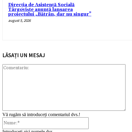
Direcția de Asistență Socială
Târgoviște anunță lansarea
proiectului „Bătrân, dar nu singur”
august 5, 2026
LĂSAȚI UN MESAJ
Com
Vă rugăm să introduceți comentariul dvs.!
Nume:*
Introduceți aici numele dvs.