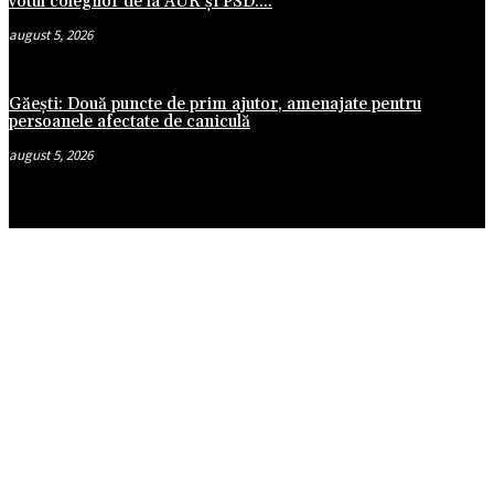
votul colegilor de la AUR și PSD:...
august 5, 2026
Găești: Două puncte de prim ajutor, amenajate pentru
persoanele afectate de caniculă
august 5, 2026