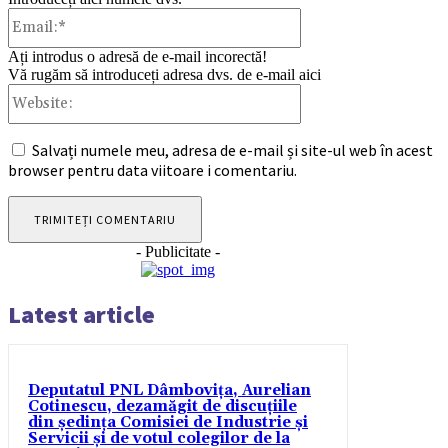
Email:*
Ați introdus o adresă de e-mail incorectă!
Vă rugăm să introduceți adresa dvs. de e-mail aici
Website:
Salvați numele meu, adresa de e-mail și site-ul web în acest
browser pentru data viitoare i comentariu.
- Publicitate -
Latest article
Deputatul PNL Dâmbovița, Aurelian
Cotinescu, dezamăgit de discuțiile
din ședința Comisiei de Industrie și
Servicii și de votul colegilor de la