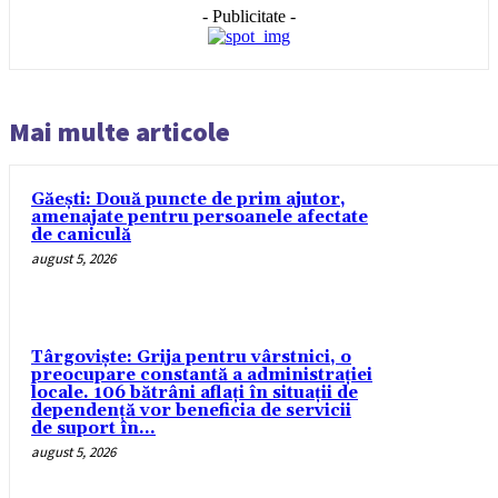
- Publicitate -
Mai multe articole
Găești: Două puncte de prim ajutor,
amenajate pentru persoanele afectate
de caniculă
august 5, 2026
Târgoviște: Grija pentru vârstnici, o
preocupare constantă a administrației
locale. 106 bătrâni aflați în situații de
dependență vor beneficia de servicii
de suport în...
august 5, 2026