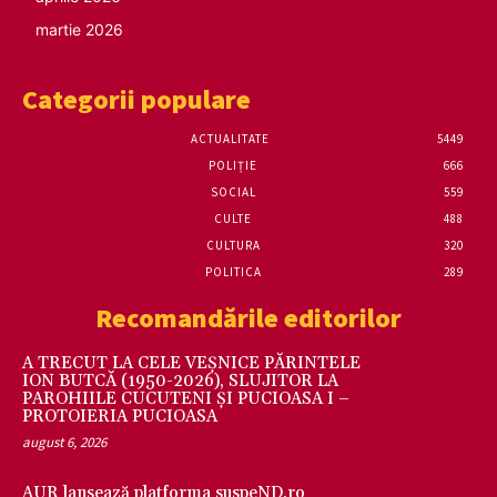
martie 2026
Categorii populare
ACTUALITATE
5449
POLIȚIE
666
SOCIAL
559
CULTE
488
CULTURA
320
POLITICA
289
Recomandările editorilor
A TRECUT LA CELE VEȘNICE PĂRINTELE
ION BUTCĂ (1950-2026), SLUJITOR LA
PAROHIILE CUCUTENI ȘI PUCIOASA I –
PROTOIERIA PUCIOASA
august 6, 2026
AUR lansează platforma suspeND.ro