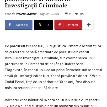
Investigații Criminale
august 18, 2021
0
408
Scris de
Violeta Stanciu
Facebook
X
Pinterest
Pe parcursul zilei de ieri, 17 august, ca urmare a activităților
de cercetare penală efectuate de polițiștii din cadrul
Biroului de Investigații Criminale, sub coordonarea unui
procuror de la Parchetul de pe lângă Judecătoria
Târgoviște, în cadrul unui dosar penal întocmit sub aspectul
săvârșirii infracțiunii de furt, faptă prevăzută de art. 228 din
Codul Penal, față de un bărbat de 30 de ani, fost dispusă
măsura reținerii pentru 24 de ore.
Bărbatul este bănuit că la data de 10 ianuarie a.c., respectiv
17 iunie a.c., ar fi sustras dintr-un magazin din municipiul