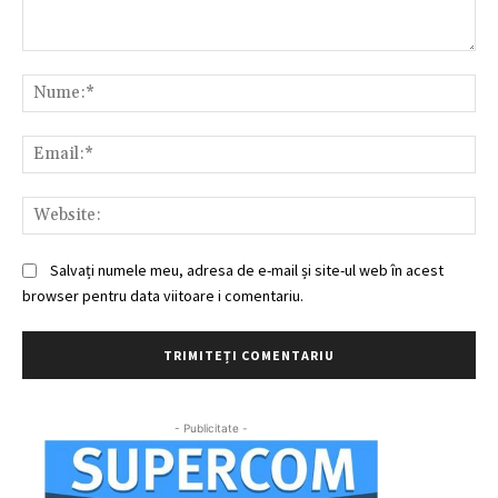
Comentariu:
Nu
Ema
Web
Salvați numele meu, adresa de e-mail și site-ul web în acest
browser pentru data viitoare i comentariu.
- Publicitate -