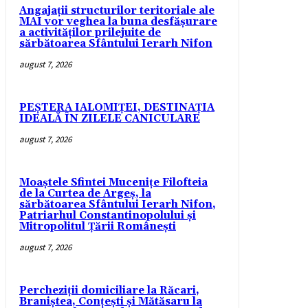
Angajații structurilor teritoriale ale
MAI vor veghea la buna desfășurare
a activităților prilejuite de
sărbătoarea Sfântului Ierarh Nifon
august 7, 2026
PEȘTERA IALOMIȚEI, DESTINAȚIA
IDEALĂ ÎN ZILELE CANICULARE
august 7, 2026
Moaștele Sfintei Mucenițe Filofteia
de la Curtea de Argeș, la
sărbătoarea Sfântului Ierarh Nifon,
Patriarhul Constantinopolului și
Mitropolitul Țării Românești
august 7, 2026
Percheziții domiciliare la Răcari,
Braniștea, Conțești și Mătăsaru la