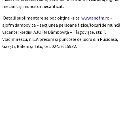
mecanic și muncitor necalificat.
Detalii suplimentare se pot obţine:-site:
www.anofm.ro
–
ajofm dambovita – secțiunea persoane fizice/locuri de muncă
vacante; -sediul AJOFM Dâmbovița – Târgoviște, str. T.
Vladimirescu, nr.1A precum și punctele de lucru din Pucioasa,
Găești, Băleni și Titu, tel. 0245/615932.