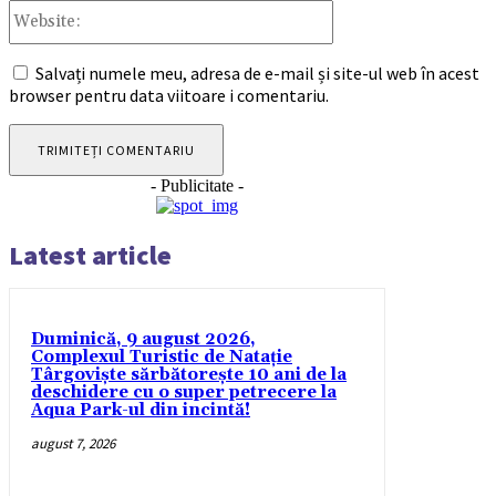
Website:
Salvați numele meu, adresa de e-mail și site-ul web în acest
browser pentru data viitoare i comentariu.
- Publicitate -
Latest article
Duminică, 9 august 2026,
Complexul Turistic de Natație
Târgoviște sărbătorește 10 ani de la
deschidere cu o super petrecere la
Aqua Park-ul din incintă!
august 7, 2026