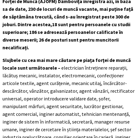
Forţei de Muncă (AJOFM) Dâmboviţa înregistra azi, în baza
sa de date, 230 de locuri de muncă vacante, mai puţine faţă
de săptămâna trecută, când s-au înregistrat peste 300 de
joburi. Dintre acestea,18 sunt pentru persoanele cu studii
superioare; 186 se adresează persoanelor calificate în
diverse meserii; 26 de posturi sunt pentru muncitorii
necalificaţi.
Slujbele cu cea mai mare căutare pe piaţa forţei de muncă
locale sunt următoarele –
electrician întreținere reparații,
lăcătuș mecanic, instalator, electromecanic, confecționer
articole textile, agent curățenie, mecanic utilaj, încărcător-
descărcător, vânzător, galvanizator, agent vânzări, rectificator
universal, operator introducere validare date, șofer,
manipulant mărfuri, agent securitate, lucrător gestionar,
agent comercial, inginer automatist, tehnician mentenanță,
inginer de sistem în informatică, secretară, manager resurse
umane, inginer de cercetare în știința materialelor, șef sector
industria prelucrătoare, consilier orientare în carieră, inginer