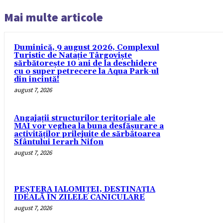
Mai multe articole
Duminică, 9 august 2026, Complexul
Turistic de Natație Târgoviște
sărbătorește 10 ani de la deschidere
cu o super petrecere la Aqua Park-ul
din incintă!
august 7, 2026
Angajații structurilor teritoriale ale
MAI vor veghea la buna desfășurare a
activităților prilejuite de sărbătoarea
Sfântului Ierarh Nifon
august 7, 2026
PEȘTERA IALOMIȚEI, DESTINAȚIA
IDEALĂ ÎN ZILELE CANICULARE
august 7, 2026