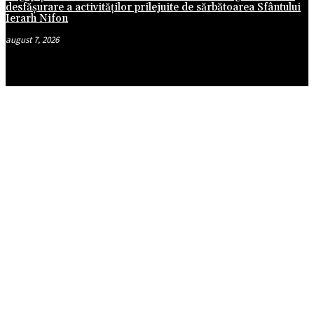
desfășurare a activităților prilejuite de sărbătoarea Sfântului
Ierarh Nifon
august 7, 2026