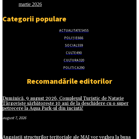
martie 2026
Categorii populare
ACTUALITATE
5455
POLIȚIE
666
SOCIAL
559
CULTE
490
CULTURA
320
POLITICA
290
Recomandările editorilor
Duminică, 9 august 2026, Complexul Turistic de Natație
Târgoviște sărbătorește 10 ani de la deschidere cu o super
petrecere la Aqua Park-ul din incintă!
august 7, 2026
Angajații structurilor teritoriale ale MAI vor veghea la buna