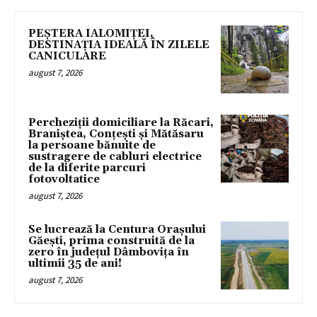
PEȘTERA IALOMIȚEI,
DESTINAȚIA IDEALĂ ÎN ZILELE
CANICULARE
august 7, 2026
Percheziții domiciliare la Răcari,
Braniștea, Conțești și Mătăsaru
la persoane bănuite de
sustragere de cabluri electrice
de la diferite parcuri
fotovoltatice
august 7, 2026
Se lucrează la Centura Orașului
Găești, prima construită de la
zero în județul Dâmbovița în
ultimii 35 de ani!
august 7, 2026