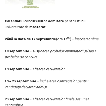
Calendarul
concursului de
admitere
pentru studii
universitare de
masterat
:
00
Până la data de 17 septembrie
(ora 17
) –
înscrieri online
18 septembrie
–
susţinerea probelor eliminatorii şi/sau a
probelor de concurs
19 septembrie
–
afişarea rezultatelor
19 – 23 septembrie
–
încheierea contractelor pentru
candidaţii declarați admişi
23 septembrie
–
afişarea rezultatelor finale sesiunea
septembrie