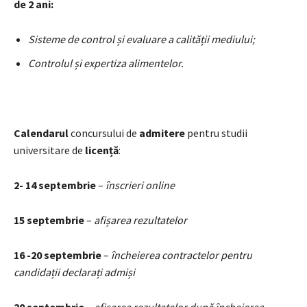
de 2 ani:
Sisteme de control și evaluare a calității mediului;
Controlul și expertiza alimentelor.
Calendarul
concursului de
admitere
pentru studii
universitare de
licență
:
2- 14 septembrie
–
înscrieri online
15 septembrie
–
afișarea rezultatelor
16 -20 septembrie
–
încheierea contractelor pentru
candidații declarați admiși
20 septembrie
–
afișarea rezultatelor după încheierea