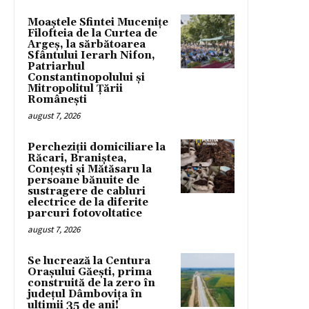
Moaștele Sfintei Mucenițe
Filofteia de la Curtea de
Argeș, la sărbătoarea
Sfântului Ierarh Nifon,
Patriarhul
Constantinopolului și
Mitropolitul Țării
Românești
august 7, 2026
Percheziții domiciliare la
Răcari, Braniștea,
Conțești și Mătăsaru la
persoane bănuite de
sustragere de cabluri
electrice de la diferite
parcuri fotovoltatice
august 7, 2026
Se lucrează la Centura
Orașului Găești, prima
construită de la zero în
județul Dâmbovița în
ultimii 35 de ani!