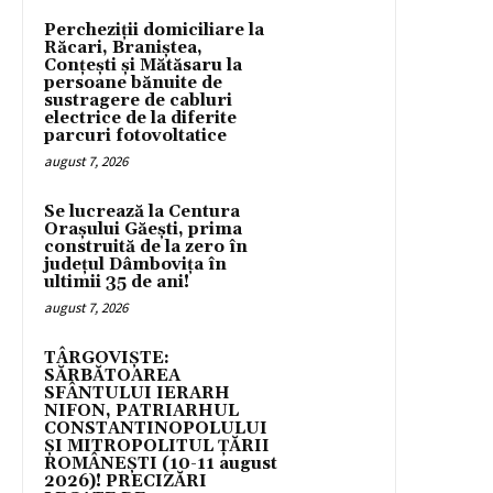
Percheziții domiciliare la
Răcari, Braniștea,
Conțești și Mătăsaru la
persoane bănuite de
sustragere de cabluri
electrice de la diferite
parcuri fotovoltatice
august 7, 2026
Se lucrează la Centura
Orașului Găești, prima
construită de la zero în
județul Dâmbovița în
ultimii 35 de ani!
august 7, 2026
TÂRGOVIȘTE:
SĂRBĂTOAREA
SFÂNTULUI IERARH
NIFON, PATRIARHUL
CONSTANTINOPOLULUI
ŞI MITROPOLITUL ȚĂRII
ROMÂNEȘTI (10-11 august
2026)! PRECIZĂRI