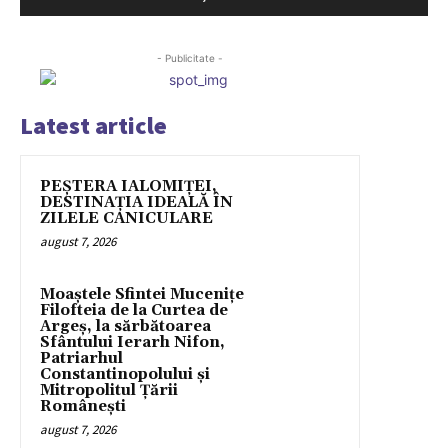
- Publicitate -
Latest article
PEȘTERA IALOMIȚEI,
DESTINAȚIA IDEALĂ ÎN
ZILELE CANICULARE
august 7, 2026
Moaștele Sfintei Mucenițe
Filofteia de la Curtea de
Argeș, la sărbătoarea
Sfântului Ierarh Nifon,
Patriarhul
Constantinopolului și
Mitropolitul Țării
Românești
august 7, 2026