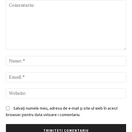
Comentariu:
Nu
Ema
Web
Salvați numele meu, adresa de e-mail și site-ul web în acest
browser pentru data viitoare i comentariu.