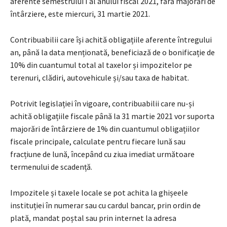
aferente semestrului I al anului fiscal 2021, fără majorări de
întârziere, este miercuri, 31 martie 2021.
Contribuabilii care își achită obligațiile aferente întregului
an, până la data menționată, beneficiază de o bonificație de
10% din cuantumul total al taxelor și impozitelor pe
terenuri, clădiri, autovehicule și/sau taxa de habitat.
Potrivit legislației în vigoare, contribuabilii care nu-și
achită obligațiile fiscale până la 31 martie 2021 vor suporta
majorări de întârziere de 1% din cuantumul obligațiilor
fiscale principale, calculate pentru fiecare lună sau
fracțiune de lună, începând cu ziua imediat următoare
termenului de scadență.
Impozitele și taxele locale se pot achita la ghișeele
instituției în numerar sau cu cardul bancar, prin ordin de
plată, mandat poștal sau prin internet la adresa