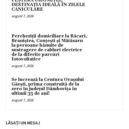
PEȘTERA IALOMIȚEI,
DESTINAȚIA IDEALĂ ÎN ZILELE
CANICULARE
august 7, 2026
Percheziții domiciliare la Răcari,
Braniștea, Conțești și Mătăsaru
la persoane bănuite de
sustragere de cabluri electrice
de la diferite parcuri
fotovoltatice
august 7, 2026
Se lucrează la Centura Orașului
Găești, prima construită de la
zero în județul Dâmbovița în
ultimii 35 de ani!
august 7, 2026
LĂSAȚI UN MESAJ