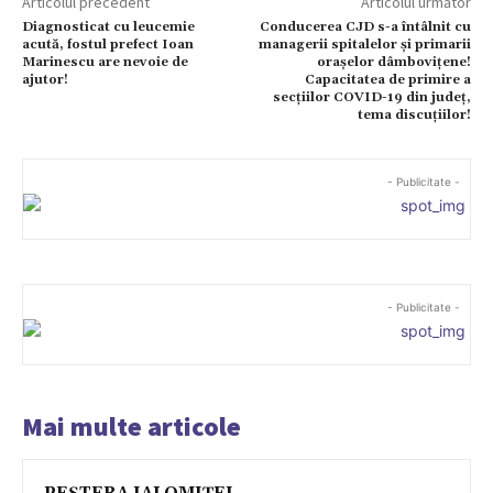
Articolul precedent
Articolul următor
Diagnosticat cu leucemie
Conducerea CJD s-a întâlnit cu
acută, fostul prefect Ioan
managerii spitalelor și primarii
Marinescu are nevoie de
orașelor dâmbovițene!
ajutor!
Capacitatea de primire a
secțiilor COVID-19 din județ,
tema discuțiilor!
- Publicitate -
- Publicitate -
Mai multe articole