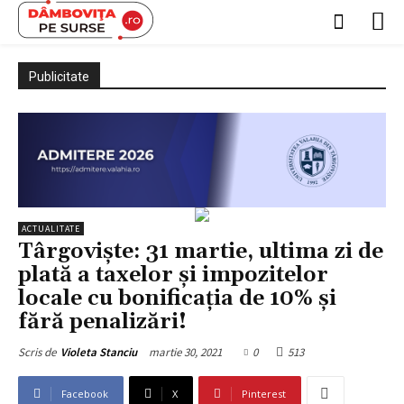
Publicitate
ACTUALITATE
Târgoviște: 31 martie, ultima zi de
plată a taxelor și impozitelor
locale cu bonificația de 10% și
fără penalizări!
martie 30, 2021
0
513
Scris de
Violeta Stanciu
Facebook
X
Pinterest