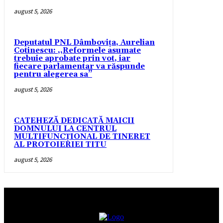
august 5, 2026
Deputatul PNL Dâmbovița, Aurelian
Cotinescu: ,,Reformele asumate
trebuie aprobate prin vot, iar
fiecare parlamentar va răspunde
pentru alegerea sa’’
august 5, 2026
CATEHEZĂ DEDICATĂ MAICII
DOMNULUI LA CENTRUL
MULTIFUNCȚIONAL DE TINERET
AL PROTOIERIEI TITU
august 5, 2026