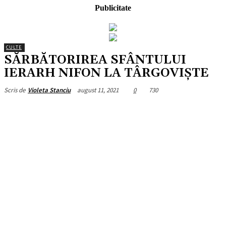
Publicitate
CULTE
SĂRBĂTORIREA SFÂNTULUI
IERARH NIFON LA TÂRGOVIŞTE
august 11, 2021
0
730
Scris de
Violeta Stanciu
Facebook
X
Pinterest
WhatsApp