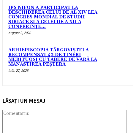
IPS NIFON A PARTICIPAT LA
DESCHIDEREA CELUI DE AL XIV LEA
CONGRES MONDIAL DE STUDII
SIRIACE ȘI A CELEI DE A XII A
CONFERINȚE...
august 3, 2026
ARHIEPISCOPIA TÂRGOVIȘTEI A
RECOMPENSAT 42 DE TINERI
MERITUOȘI CU TABERE DE VARĂ LA
MĂNĂSTIREA PEȘTERA
iulie 27, 2026
LĂSAȚI UN MESAJ
Com