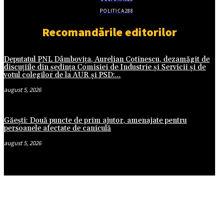
POLITICA
288
Recomandările editorilor
Deputatul PNL Dâmbovița, Aurelian Cotinescu, dezamăgit de
discuțiile din ședința Comisiei de Industrie și Servicii și de
votul colegilor de la AUR și PSD:...
august 5, 2026
Găești: Două puncte de prim ajutor, amenajate pentru
persoanele afectate de caniculă
august 5, 2026