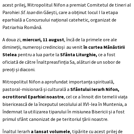
acest prilej, Mitropolitul Nifon a premiat Comitetul de tineri al
Parohiei
Sf. Ioan
din Găești, care a obținut locul I la etapa
eparhială a Concursului național catehetic, organizat de
Patriarhia Română.
A doua zi,
miercuri, 11 august
, încă de la primele ore ale
dimineții, numeroși credincioși au venit
în curtea Mânăstirii
Stelea
pentru a lua parte la
Sfânta Liturghie,
ce a fost
oficiată de către Înaltpreasfinția Sa, alături de un sobor de
preoți și diaconi.
Mitropolitul Nifon a aprofundat importanța spirituală,
pastoral-misionară și culturală a
Sfântului Ierarh Nifon,
ocrotitorul Eparhiei noastre
, cel ce a înnoit din temelii viața
bisericească de la începutul secolului al XVI-lea în Muntenia, a
îndemnat la utilizarea tiparului în misiunea Bisericii și a fost
primul sfânt canonizat de pe teritoriul țării noastre.
Înaltul Ierarh
a lansat volumele
, tipărite cu acest prilej de