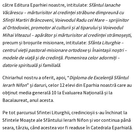
către Editura Eparhiei noastre, intitulate:
Sfântul Ianache
Văcărescu – mărturisitor al credinței străbune dimpreună cu
Sfinții Martiri Brâncoveni
,
Voievodul Radu cel Mare – sprijinitor
al Ortodoxiei, promotor al culturii și al tiparului
și
Voievodul
Mihai Viteazul – apărător și mărturisitor al credinței strămoșești
,
precum și broșurile misionare, intitulate:
Sfânta Liturghie –
centrul vieții pastoral-misionare ortodoxe
și
Înaintașii noștri –
modele de viață și de credință. Pomenirea celor adormiți –
datorie spirituală și familială
.
Chiriarhul nostru a oferit, apoi, “
Diploma de Excelenţă Sfântul
Ierarh Nifon
” și daruri, celor 12 elevi din Eparhia noastră care au
obţinut media generală 10 la Evaluarea Națională și la
Bacalaureat, anul acesta.
Pe tot parcursul Sfintei Liturghii, credincioșii s-au închinat la
Sfintele Moaște ale Sfântului Ierarh Nifon și vor continua până
seara, târziu, când acestea vor fi readuse în Catedrala Eparhială.