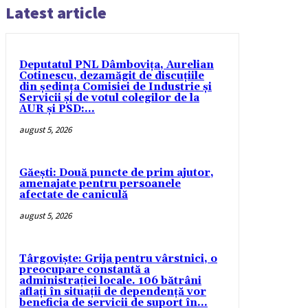
Latest article
Deputatul PNL Dâmbovița, Aurelian
Cotinescu, dezamăgit de discuțiile
din ședința Comisiei de Industrie și
Servicii și de votul colegilor de la
AUR și PSD:...
august 5, 2026
Găești: Două puncte de prim ajutor,
amenajate pentru persoanele
afectate de caniculă
august 5, 2026
Târgoviște: Grija pentru vârstnici, o
preocupare constantă a
administrației locale. 106 bătrâni
aflați în situații de dependență vor
beneficia de servicii de suport în...