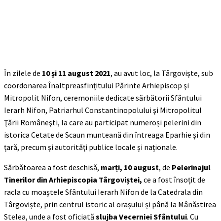
În zilele de
10 și 11 august 2021
, au avut loc, la Târgoviște, sub
coordonarea Înaltpreasfinţitului Părinte Arhiepiscop şi
Mitropolit Nifon, ceremoniile dedicate sărbătorii Sfântului
Ierarh Nifon, Patriarhul Constantinopolului şi Mitropolitul
Ţării Româneşti, la care au participat numeroși pelerini din
istorica Cetate de Scaun munteană din întreaga Eparhie și din
țară, precum și autorităţi publice locale și naționale.
Sărbătoarea a fost deschisă,
marți,
10 august
, de
Pelerinajul
Tinerilor din Arhiepiscopia Târgoviștei,
ce a fost însoțit de
racla cu moaștele Sfântului Ierarh Nifon de la Catedrala din
Târgoviște, prin centrul istoric al orașului și până la Mânăstirea
Stelea, unde a fost oficiată
slujba Vecerniei Sfântului
. Cu