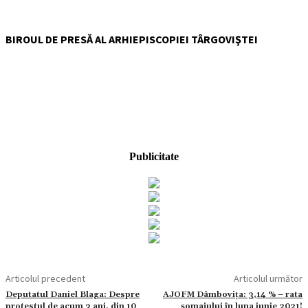
BIROUL DE PRESĂ AL ARHIEPISCOPIEI TÂRGOVIŞTEI
Publicitate
Articolul precedent
Articolul următor
Deputatul Daniel Blaga: Despre
AJOFM Dâmbovița: 3,14 % – rata
protestul de acum 3 ani, din 10
şomajului în luna iunie 2021!