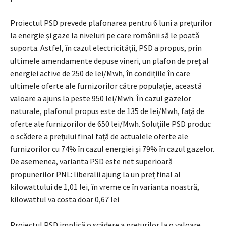
Proiectul PSD prevede plafonarea pentru 6 luni a prețurilor
la energie și gaze la niveluri pe care românii să le poată
suporta. Astfel, în cazul electricității, PSD a propus, prin
ultimele amendamente depuse vineri, un plafon de preț al
energiei active de 250 de lei/Mwh, în condițiile în care
ultimele oferte ale furnizorilor către populație, această
valoare a ajuns la peste 950 lei/Mwh. În cazul gazelor
naturale, plafonul propus este de 135 de lei/Mwh, față de
oferte ale furnizorilor de 650 lei/Mwh. Soluțiile PSD produc
o scădere a prețului final față de actualele oferte ale
furnizorilor cu 74% în cazul energiei și 79% în cazul gazelor.
De asemenea, varianta PSD este net superioară
propunerilor PNL: liberalii ajung la un preț final al
kilowattului de 1,01 lei, în vreme ce în varianta noastră,
kilowattul va costa doar 0,67 lei
Proiectul PSD implică o scădere a prețurilor la o valoare