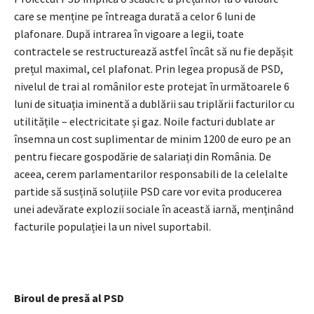
care se menține pe întreaga durată a celor 6 luni de
plafonare. După intrarea în vigoare a legii, toate
contractele se restructurează astfel încât să nu fie depășit
prețul maximal, cel plafonat. Prin legea propusă de PSD,
nivelul de trai al românilor este protejat în următoarele 6
luni de situația iminentă a dublării sau triplării facturilor cu
utilitățile – electricitate și gaz. Noile facturi dublate ar
însemna un cost suplimentar de minim 1200 de euro pe an
pentru fiecare gospodărie de salariați din România. De
aceea, cerem parlamentarilor responsabili de la celelalte
partide să susțină soluțiile PSD care vor evita producerea
unei adevărate explozii sociale în această iarnă, menținând
facturile populației la un nivel suportabil.
Biroul de presă al PSD