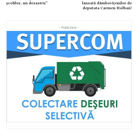
şcolilor, un dezastru’’
lansată dâmbovițenilor de
deputata Carmen Holban!
- Publicitate -