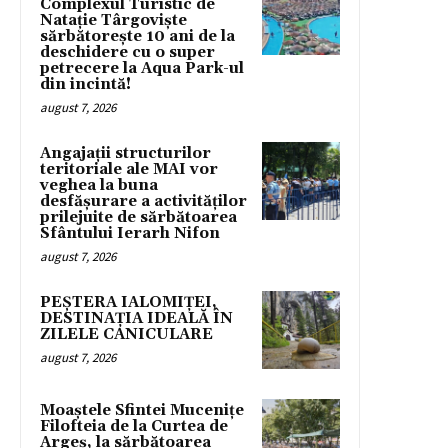
Complexul Turistic de
Natație Târgoviște
sărbătorește 10 ani de la
deschidere cu o super
petrecere la Aqua Park-ul
din incintă!
august 7, 2026
Angajații structurilor
teritoriale ale MAI vor
veghea la buna
desfășurare a activităților
prilejuite de sărbătoarea
Sfântului Ierarh Nifon
august 7, 2026
PEȘTERA IALOMIȚEI,
DESTINAȚIA IDEALĂ ÎN
ZILELE CANICULARE
august 7, 2026
Moaștele Sfintei Mucenițe
Filofteia de la Curtea de
Argeș, la sărbătoarea