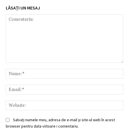
LĂSAȚI UN MESAJ
Comentariu:
Nu
Ema
Web
Salvați numele meu, adresa de e-mail și site-ul web în acest
browser pentru data viitoare i comentariu.