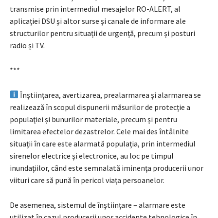
transmise prin intermediul mesajelor RO-ALERT, al
aplicației DSU și altor surse și canale de informare ale
structurilor pentru situații de urgență, precum și posturi
radio și TV.
***
Înştiinţarea, avertizarea, prealarmarea şi alarmarea se
realizează în scopul dispunerii măsurilor de protecție a
populaţiei și bunurilor materiale, precum şi pentru
limitarea efectelor dezastrelor. Cele mai des întâlnite
situații în care este alarmată populația, prin intermediul
sirenelor electrice și electronice, au loc pe timpul
inundațiilor, când este semnalată iminența producerii unor
viituri care să pună în pericol viața persoanelor.
De asemenea, sistemul de înștiințare – alarmare este
utilizat în cazul producerii unor accidente tehnologice în