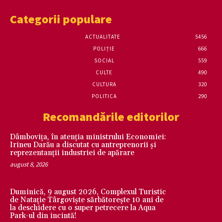
Categorii populare
ACTUALITATE
5456
POLIȚIE
666
SOCIAL
559
CULTE
490
CULTURA
320
POLITICA
290
Recomandările editorilor
Dâmbovița, în atenția ministrului Economiei:
Irineu Darău a discutat cu antreprenorii și
reprezentanții industriei de apărare
august 8, 2026
Duminică, 9 august 2026, Complexul Turistic
de Natație Târgoviște sărbătorește 10 ani de
la deschidere cu o super petrecere la Aqua
Park-ul din incintă!