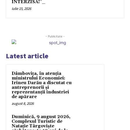
INTERZISĂ!”_
iulie 15, 2026
- Publicitate -
Latest article
Dâmbovița, în atenția
ministrului Economiei:
Irineu Darău a discutat cu
antreprenorii și
reprezentanții industriei
de apărare
august 8, 2026
Duminică, 9 august 2026,
Complexul Turistic de
Natație Târgoviște