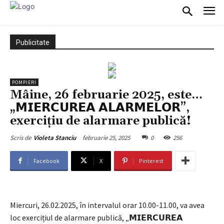
Publicitate
POMPIERI
Mâine, 26 februarie 2025, este…
„𝗠𝗜𝗘𝗥𝗖𝗨𝗥𝗘𝗔 𝗔𝗟𝗔𝗥𝗠𝗘𝗟𝗢𝗥”,
exercițiu de alarmare publică!
februarie 25, 2025
0
256
Scris de
Violeta Stanciu
Facebook
X
Pinterest
Miercuri, 26.02.2025, în intervalul orar 10.00-11.00, va avea
loc exercițiul de alarmare publică, „𝗠𝗜𝗘𝗥𝗖𝗨𝗥𝗘𝗔