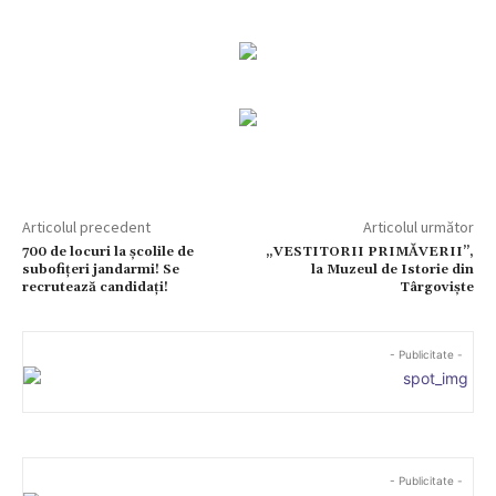
Articolul precedent
Articolul următor
700 de locuri la școlile de
„VESTITORII PRIMĂVERII”,
subofițeri jandarmi! Se
la Muzeul de Istorie din
recrutează candidați!
Târgoviște
- Publicitate -
- Publicitate -