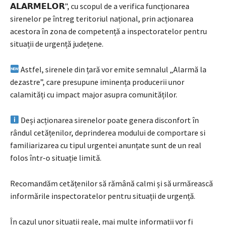
𝗔𝗟𝗔𝗥𝗠𝗘𝗟𝗢𝗥”, cu scopul de a verifica funcționarea
sirenelor pe întreg teritoriul național, prin acționarea
acestora în zona de competență a inspectoratelor pentru
situații de urgență județene.
Astfel, sirenele din țară vor emite semnalul „Alarmă la
dezastre”, care presupune iminența producerii unor
calamități cu impact major asupra comunităților.
Deși acționarea sirenelor poate genera disconfort în
rândul cetățenilor, deprinderea modului de comportare si
familiarizarea cu tipul urgentei anunțate sunt de un real
folos într-o situație limită.
Recomandăm cetățenilor să rămână calmi și să urmărească
informările inspectoratelor pentru situații de urgență.
În cazul unor situații reale, mai multe informații vor fi