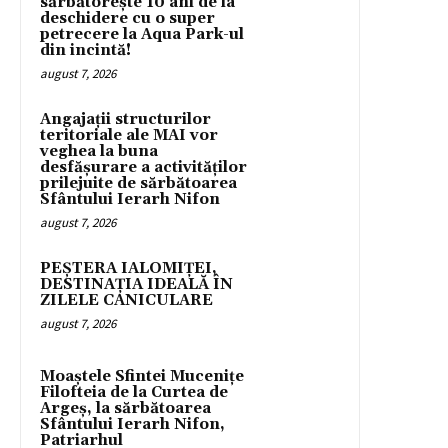
sărbătorește 10 ani de la
deschidere cu o super
petrecere la Aqua Park-ul
din incintă!
august 7, 2026
Angajații structurilor
teritoriale ale MAI vor
veghea la buna
desfășurare a activităților
prilejuite de sărbătoarea
Sfântului Ierarh Nifon
august 7, 2026
PEȘTERA IALOMIȚEI,
DESTINAȚIA IDEALĂ ÎN
ZILELE CANICULARE
august 7, 2026
Moaștele Sfintei Mucenițe
Filofteia de la Curtea de
Argeș, la sărbătoarea
Sfântului Ierarh Nifon,
Patriarhul