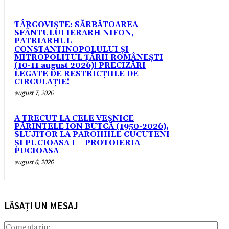
TÂRGOVIȘTE: SĂRBĂTOAREA
SFÂNTULUI IERARH NIFON,
PATRIARHUL
CONSTANTINOPOLULUI ŞI
MITROPOLITUL ȚĂRII ROMÂNEȘTI
(10-11 august 2026)! PRECIZĂRI
LEGATE DE RESTRICȚIILE DE
CIRCULAȚIE!
august 7, 2026
A TRECUT LA CELE VEȘNICE
PĂRINTELE ION BUTCĂ (1950-2026),
SLUJITOR LA PAROHIILE CUCUTENI
ȘI PUCIOASA I – PROTOIERIA
PUCIOASA
august 6, 2026
LĂSAȚI UN MESAJ
Com