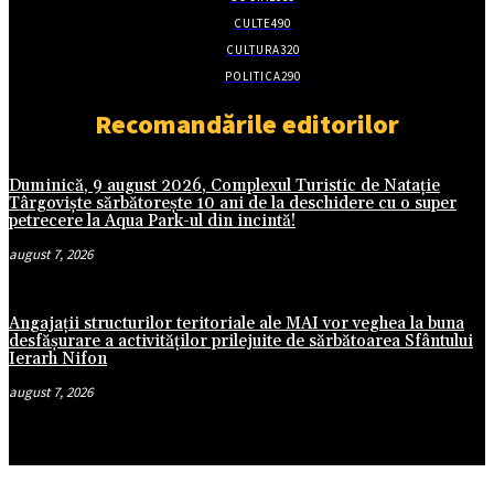
CULTE
490
CULTURA
320
POLITICA
290
Recomandările editorilor
Duminică, 9 august 2026, Complexul Turistic de Natație
Târgoviște sărbătorește 10 ani de la deschidere cu o super
petrecere la Aqua Park-ul din incintă!
august 7, 2026
Angajații structurilor teritoriale ale MAI vor veghea la buna
desfășurare a activităților prilejuite de sărbătoarea Sfântului
Ierarh Nifon
august 7, 2026