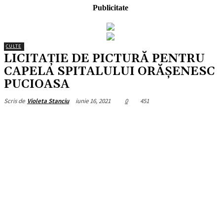
Publicitate
CULTE
LICITAȚIE DE PICTURĂ PENTRU
CAPELA SPITALULUI ORĂȘENESC
PUCIOASA
iunie 16, 2021
0
451
Scris de
Violeta Stanciu
Facebook
X
Pinterest
WhatsApp