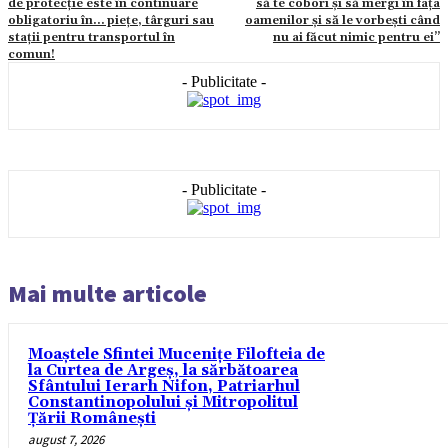
de protecție este în continuare
să te cobori și să mergi în fața
obligatoriu în… piețe, târguri sau
oamenilor și să le vorbești când
stații pentru transportul în
nu ai făcut nimic pentru ei’’
comun!
- Publicitate -
- Publicitate -
Mai multe articole
Moaștele Sfintei Mucenițe Filofteia de
la Curtea de Argeș, la sărbătoarea
Sfântului Ierarh Nifon, Patriarhul
Constantinopolului și Mitropolitul
Țării Românești
august 7, 2026