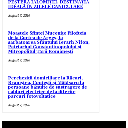
PEȘTERA IALOMIȚEI, DESTINAȚIA
IDEALĂ ÎN ZILELE CANICULARE
august 7, 2026
Moaștele Sfintei Mucenițe Filofteia
de la Curtea de Argeș, la
sărbătoarea Sfântului Ierarh Nifon,
Patriarhul Constantinopolului și
Mitropolitul Țării Românești
august 7, 2026
Percheziții domiciliare la Răcari,
Braniștea, Conțești și Mătăsaru la
persoane bănuite de sustragere de
cabluri electrice de la diferite
parcuri fotovoltatice
august 7, 2026