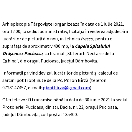
Arhiepiscopia Târgoviștei organizează în data de 1 iulie 2021,
ora 12.00, la sediul administrativ, licitația în vederea adjudecării
lucrărilor de pictură din nou, în tehnica
fresco
, pentru o
suprafață de aproximativ 400 mp, la
Capela Spitalului
Orășenesc Pucioasa
, cu hramul „Sf. Ierarh Nectarie de la
Eghina”, din orașul Pucioasa, județul Dâmbovița.
Informații privind devizul lucrărilor de pictură și caietul de
sarcini pot fi obținute de la Pc. Pr. Ion Bîrză (telefon
0728147457, e-mail:
giani.birza@gmail.com
).
Ofertele vor fi transmise până la data de 30 iunie 2021 la sediul
Protoieriei Pucioasa, din str. Dacia, nr. 23, orașul Pucioasa,
județul Dâmbovița, cod poștal 135400.