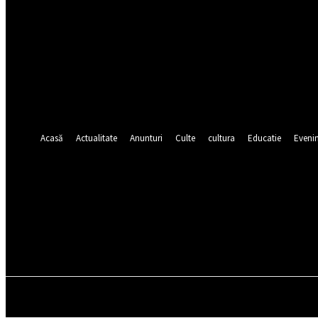
numele dvs de utilizator
parola dvs
Ați uitat parola? obține ajutor
Recuperare parola
Recuperați-vă parola
adresa dvs de email
O parola va fi trimisă pe adresa dvs de email.
Acasă
Actualitate
Anunturi
Culte
cultura
Educatie
Eveni
sâmbătă, august 8, 2026
ACASĂ
ACTUALITATE
ANUNTURI
CULTE
CULT