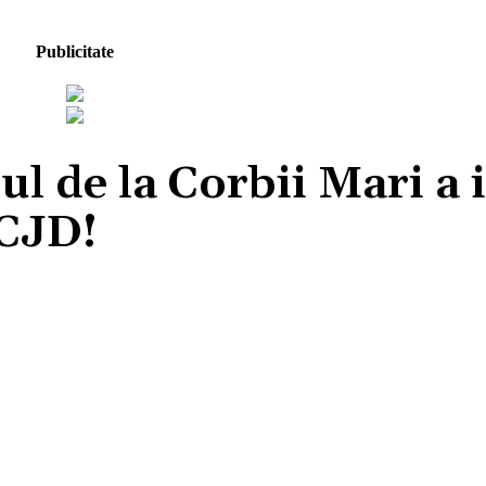
Publicitate
ul de la Corbii Mari a 
 CJD!
Acțiune
Facebook
X
Pinterest
Wh