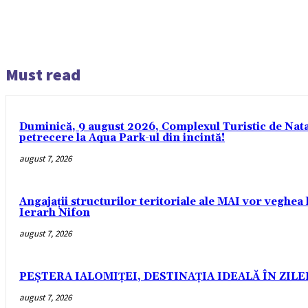
Must read
Duminică, 9 august 2026, Complexul Turistic de Nataț
petrecere la Aqua Park-ul din incintă!
august 7, 2026
Angajații structurilor teritoriale ale MAI vor veghea 
Ierarh Nifon
august 7, 2026
PEȘTERA IALOMIȚEI, DESTINAȚIA IDEALĂ ÎN ZIL
august 7, 2026