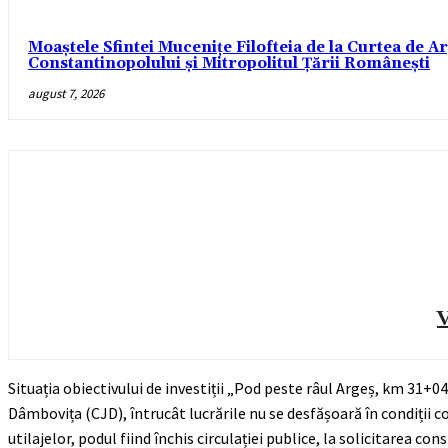
Moaștele Sfintei Mucenițe Filofteia de la Curtea de A
Constantinopolului și Mitropolitul Țării Românești
august 7, 2026
V
Situația obiectivului de investiții „Pod peste râul Argeș, km 31+04
Dâmbovița (CJD), întrucât lucrările nu se desfășoară în condiții c
utilajelor, podul fiind închis circulației publice, la solicitarea con