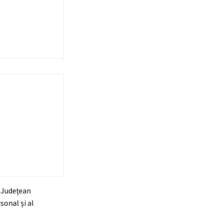
i Județean
sonal și al