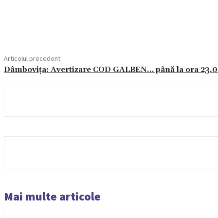
Articolul precedent
Dâmbovița: Avertizare COD GALBEN… până la ora 23.0
Mai multe articole