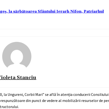
rgeș, la sărbătoarea Sfântului Ierarh Nifon, Patriarhul
ioleta Stanciu
0, la Ungureni, Corbii Mari” se află în atenția conducerii Consiliulu
orespunzătoare din punct de vedere al mobilizării resurselor de per
structorului.