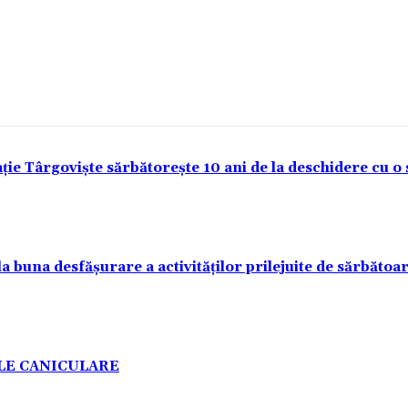
ie Târgoviște sărbătorește 10 ani de la deschidere cu o
la buna desfășurare a activităților prilejuite de sărbătoa
ELE CANICULARE