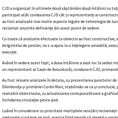
CJD a organizat în ultimele două săptămâni două întâlniri cu toți fa
participat atât conducerea CJD cât și reprezentanți ai constructo
au fost analizate mai multe aspecte legate de tehnologia de lucru
reclamat anumite deficiențe din acest punct de vedere.
Cu toate că analizele efectuate la obiectiv au fost constructive, e
dirigintelui de șantier, nu s-a ajuns la o înțelegere amiabilă, exec
execuție.
Având în vedere acest fapt, a doua întâlnire a avut loc la sediul ins
un reprezentant al Casei de Avocatură), conducerii CJD, primarului
Au fost reluate analizele în detaliu, cu prezentarea punctelor de 
Dâmbovița și primăriei Corbii Mari, stabilindu-se ca și concluzie,
realizării obiectivului, cu actualizarea corespunzătoare a graficu
închiderea circulației peste pod.
Luând în considerare cu prioritate multiplele sesizări/reclamații ș
pietonale și rutiere pe pod, aceștia fiind nevoiți să aleagă o var