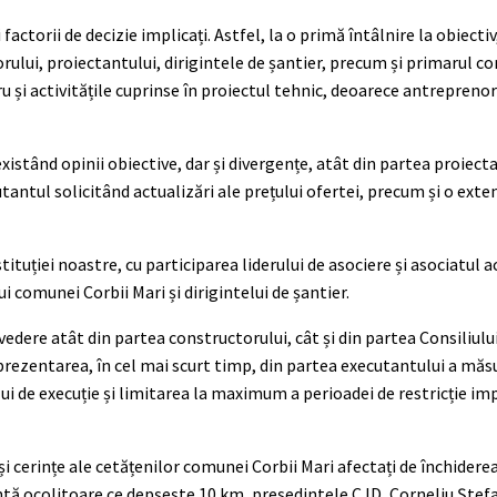
ctorii de decizie implicați. Astfel, la o primă întâlnire la obiectiv,
rului, proiectantului, dirigintele de șantier, precum și primarul c
 și activitățile cuprinse în proiectul tehnic, deoarece antreprenor
xistând opinii obiective, dar și divergențe, atât din partea proiectan
utantul solicitând actualizări ale prețului ofertei, precum și o exte
tituției noastre, cu participarea liderului de asociere și asociatul ac
 comunei Corbii Mari și dirigintelui de șantier.
vedere atât din partea constructorului, cât și din partea Consiliul
 prezentarea, în cel mai scurt timp, din partea executantului a măs
lui de execuție și limitarea la maximum a perioadei de restricție im
i cerințe ale cetățenilor comunei Corbii Mari afectați de închiderea 
iantă ocolitoare ce depșește 10 km, președintele CJD, Corneliu Ștefa