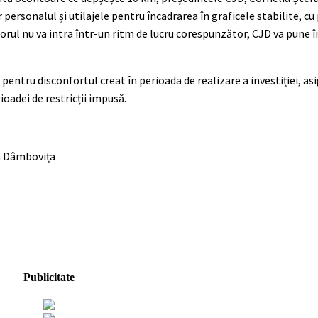
ersonalul și utilajele pentru încadrarea în graficele stabilite, c
torul nu va intra într-un ritm de lucru corespunzător, CJD va pune î
ntru disconfortul creat în perioada de realizare a investiției, as
ioadei de restricții impusă.
n Dâmbovița
Publicitate