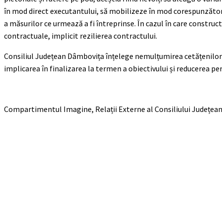
în mod direct executantului, să mobilizeze în mod corespunzător p
a măsurilor ce urmează a fi întreprinse. În cazul în care construc
contractuale, implicit rezilierea contractului.
Consiliul Județean Dâmbovița înțelege nemulțumirea cetățenilor pe
implicarea în finalizarea la termen a obiectivului și reducerea per
Compartimentul Imagine, Relații Externe al Consiliului Județea
Acțiune