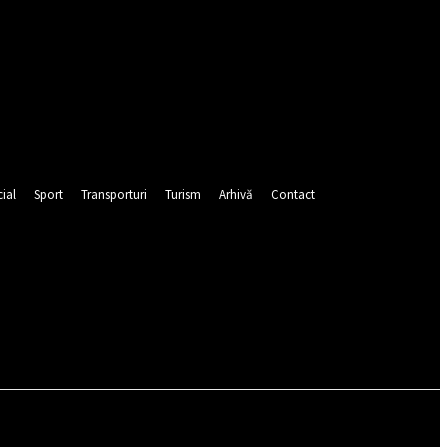
ial
Sport
Transporturi
Turism
Arhivă
Contact
Autentificați-vă / Înregistrați-vă
CEIURI
POLIȚIE
POMPIERI
PUBLICITATE
SOCIAL
SP