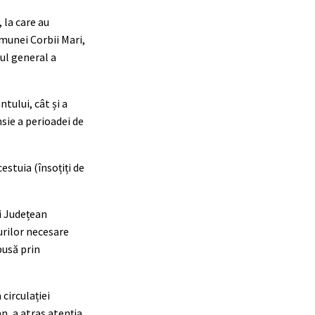
 la care au
omunei Corbii Mari,
ul general a
tului, cât și a
nsie a perioadei de
estuia (însoțiți de
ui Județean
urilor necesare
pusă prin
circulației
n, a atras atenția