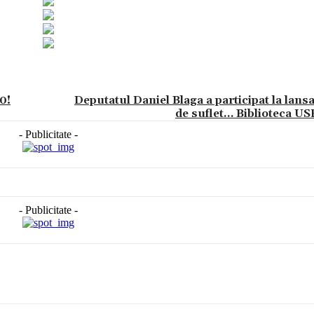
0!
Deputatul Daniel Blaga a participat la lans
de suflet… Biblioteca U
- Publicitate -
- Publicitate -