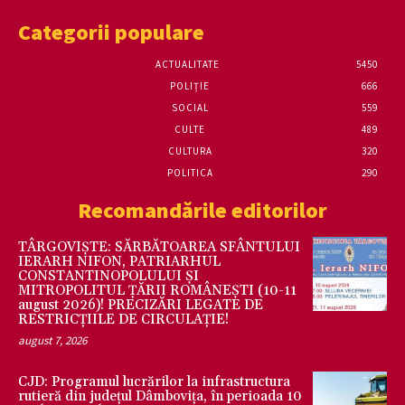
Categorii populare
ACTUALITATE
5450
POLIȚIE
666
SOCIAL
559
CULTE
489
CULTURA
320
POLITICA
290
Recomandările editorilor
TÂRGOVIȘTE: SĂRBĂTOAREA SFÂNTULUI
IERARH NIFON, PATRIARHUL
CONSTANTINOPOLULUI ŞI
MITROPOLITUL ȚĂRII ROMÂNEȘTI (10-11
august 2026)! PRECIZĂRI LEGATE DE
RESTRICȚIILE DE CIRCULAȚIE!
august 7, 2026
CJD: Programul lucrărilor la infrastructura
rutieră din județul Dâmbovița, în perioada 10