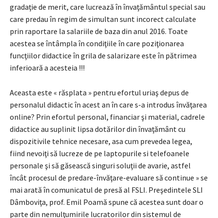
gradaţie de merit, care lucrează în învaţământul special sau
care predau în regim de simultan sunt incorect calculate
prin raportare la salariile de baza din anul 2016. Toate
acestea se întâmpla în condiţiile în care poziţionarea
funcţiilor didactice în grila de salarizare este în pătrimea
inferioară a acesteia !!!
Aceasta este « răsplata » pentru efortul uriaş depus de
personalul didactic în acest an în care s-a introdus învăţarea
online? Prin efortul personal, financiar şi material, cadrele
didactice au suplinit lipsa dotărilor din învaţământ cu
dispozitivile tehnice necesare, asa cum prevedea legea,
fiind nevoiţi să lucreze de pe laptopurile si telefoanele
personale şi să găsească singuri soluţii de avarie, astfel
încât procesul de predare-învăţare-evaluare să continue » se
mai arată în comunicatul de presă al FSLI. Preşedintele SLI
Dâmboviţa, prof. Emil Poamă spune că acestea sunt doar o
parte din nemulţumirile lucratorilor din sistemul de