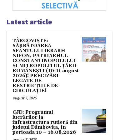
Latest article
TÂRGOVIȘTE:
SĂRBĂTOAREA
SFÂNTULUI IERARH
NIFON, PATRIARHUL
CONSTANTINOPOLULUI
ŞI MITROPOLITUL ȚĂRII
ROMÂNEȘTI (10-11 august
2026)! PRECIZĂRI
LEGATE DE
RESTRICȚIILE DE
CIRCULAȚIE!
august 7, 2026
CJD: Programul
lucrărilor la
infrastructura rutieră din
județul Dâmbovița, în
perioada 10 – 16.08.2026
august 7, 2026