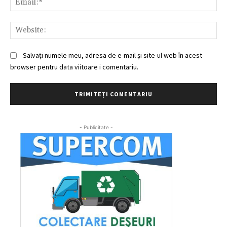
Web
Salvați numele meu, adresa de e-mail și site-ul web în acest
browser pentru data viitoare i comentariu.
- Publicitate -