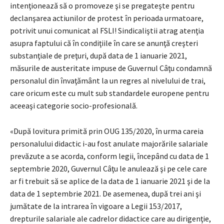
intenţionează să o promoveze şi se pregateşte pentru
declanşarea actiunilor de protest în perioada urmatoare,
potrivit unui comunicat al FSLI! Sindicaliştii atrag atenţia
asupra faptului că în condiţiile în care se anunţă creşteri
substanţiale de preţuri, după data de 1 ianuarie 2021,
măsurile de austeritate impuse de Guvernul Câţu condamnă
personalul din învaţământ la un regres al nivelului de trai,
care oricum este cu mult sub standardele europene pentru
aceeaşi categorie socio-profesională.
«După lovitura primită prin OUG 135/2020, în urma careia
personalului didactic i-au fost anulate majorările salariale
prevăzute a se acorda, conform legii, începând cu data de 1
septembrie 2020, Guvernul Câţu le anulează şi pe cele care
ar fi trebuit să se aplice de la data de 1 ianuarie 2021 şi de la
data de 1 septembrie 2021. De asemenea, după trei ani şi
jumătate de la intrarea în vigoare a Legii 153/2017,
drepturile salariale ale cadrelor didactice care au dirigenţie,