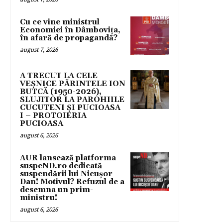
Cu ce vine ministrul
Economiei în Dâmbovița,
în afară de propagandă?
august 7, 2026
A TRECUT LA CELE
VEȘNICE PĂRINTELE ION
BUTCĂ (1950-2026),
SLUJITOR LA PAROHIILE
CUCUTENI ȘI PUCIOASA
I – PROTOIERIA
PUCIOASA
august 6, 2026
AUR lansează platforma
suspeND.ro dedicată
suspendării lui Nicușor
Dan! Motivul? Refuzul de a
desemna un prim-
ministru!
august 6, 2026