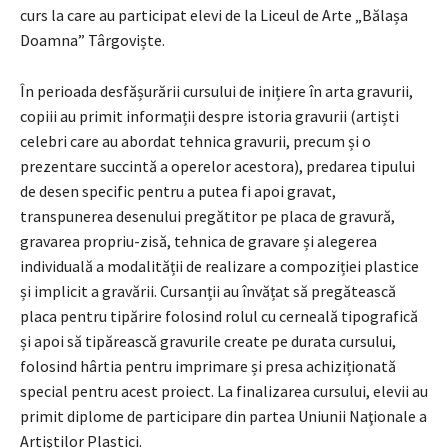
curs la care au participat elevi de la Liceul de Arte „Bălașa
Doamna” Târgoviște.
În perioada desfășurării cursului de inițiere în arta gravurii,
copiii au primit informații despre istoria gravurii (artiști
celebri care au abordat tehnica gravurii, precum și o
prezentare succintă a operelor acestora), predarea tipului
de desen specific pentru a putea fi apoi gravat,
transpunerea desenului pregătitor pe placa de gravură,
gravarea propriu-zisă, tehnica de gravare și alegerea
individuală a modalității de realizare a compoziției plastice
și implicit a gravării. Cursanții au învățat să pregătească
placa pentru tipărire folosind rolul cu cerneală tipografică
și apoi să tipărească gravurile create pe durata cursului,
folosind hârtia pentru imprimare și presa achiziționată
special pentru acest proiect. La finalizarea cursului, elevii au
primit diplome de participare din partea Uniunii Naţionale a
Artiştilor Plastici.