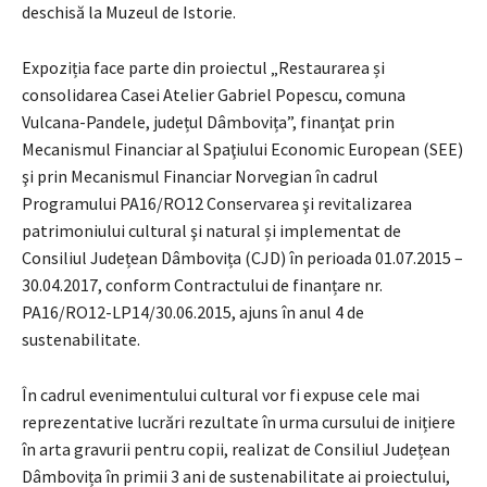
deschisă la Muzeul de Istorie.
Expoziția face parte din proiectul „Restaurarea și
consolidarea Casei Atelier Gabriel Popescu, comuna
Vulcana-Pandele, județul Dâmbovița”, finanţat prin
Mecanismul Financiar al Spaţiului Economic European (SEE)
şi prin Mecanismul Financiar Norvegian în cadrul
Programului PA16/RO12 Conservarea şi revitalizarea
patrimoniului cultural şi natural și implementat de
Consiliul Județean Dâmbovița (CJD) în perioada 01.07.2015 –
30.04.2017, conform Contractului de finanțare nr.
PA16/RO12-LP14/30.06.2015, ajuns în anul 4 de
sustenabilitate.
În cadrul evenimentului cultural vor fi expuse cele mai
reprezentative lucrări rezultate în urma cursului de inițiere
în arta gravurii pentru copii, realizat de Consiliul Județean
Dâmbovița în primii 3 ani de sustenabilitate ai proiectului,