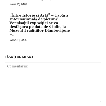
iunie 25, 2026
„Între Istorie și Artă” – Tabăra
Internațională de pictură!
Vernisajul expoziţiei se va
desfăşura pe data de 9 iulie, la
Muzeul Tradițiilor Dâmbovițene
–...
iunie 23, 2026
LĂSAȚI UN MESAJ
Comentariu: