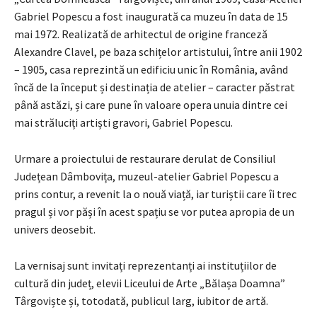
Gabriel Popescu a fost inaugurată ca muzeu în data de 15
mai 1972. Realizată de arhitectul de origine franceză
Alexandre Clavel, pe baza schițelor artistului, între anii 1902
– 1905, casa reprezintă un edificiu unic în România, având
încă de la început și destinația de atelier – caracter păstrat
până astăzi, și care pune în valoare opera unuia dintre cei
mai străluciți artiști gravori, Gabriel Popescu.
Urmare a proiectului de restaurare derulat de Consiliul
Județean Dâmbovița, muzeul-atelier Gabriel Popescu a
prins contur, a revenit la o nouă viață, iar turiștii care îi trec
pragul și vor păși în acest spațiu se vor putea apropia de un
univers deosebit.
La vernisaj sunt invitați reprezentanți ai instituțiilor de
cultură din județ, elevii Liceului de Arte „Bălașa Doamna”
Târgoviște și, totodată, publicul larg, iubitor de artă.