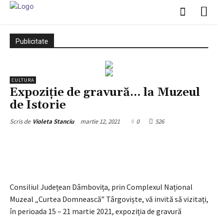
Publicitate
CULTURA
Expoziție de gravură… la Muzeul
de Istorie
martie 12, 2021
0
526
Scris de
Violeta Stanciu
Facebook
X
Pinterest
WhatsApp
Consiliul Județean Dâmbovița, prin Complexul Național
Muzeal „Curtea Domnească” Târgoviște, vă invită să vizitați,
în perioada 15 – 21 martie 2021, expoziția de gravură