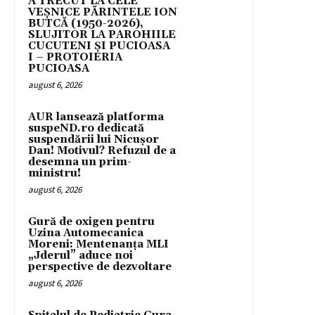
A TRECUT LA CELE
VEȘNICE PĂRINTELE ION
BUTCĂ (1950-2026),
SLUJITOR LA PAROHIILE
CUCUTENI ȘI PUCIOASA
I – PROTOIERIA
PUCIOASA
august 6, 2026
AUR lansează platforma
suspeND.ro dedicată
suspendării lui Nicușor
Dan! Motivul? Refuzul de a
desemna un prim-
ministru!
august 6, 2026
Gură de oxigen pentru
Uzina Automecanica
Moreni: Mentenanța MLI
„Jderul” aduce noi
perspective de dezvoltare
august 6, 2026