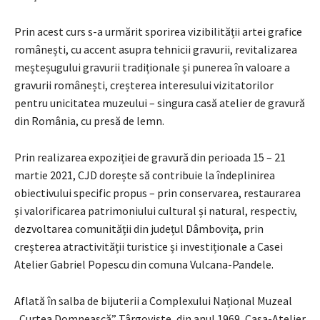
Prin acest curs s-a urmărit sporirea vizibilității artei grafice
românești, cu accent asupra tehnicii gravurii, revitalizarea
meșteșugului gravurii tradiționale și punerea în valoare a
gravurii românești, creșterea interesului vizitatorilor
pentru unicitatea muzeului – singura casă atelier de gravură
din România, cu presă de lemn.
Prin realizarea expoziției de gravură din perioada 15 – 21
martie 2021, CJD dorește să contribuie la îndeplinirea
obiectivului specific propus – prin conservarea, restaurarea
și valorificarea patrimoniului cultural și natural, respectiv,
dezvoltarea comunității din județul Dâmbovița, prin
creșterea atractivității turistice și investiționale a Casei
Atelier Gabriel Popescu din comuna Vulcana-Pandele.
Aflată în salba de bijuterii a Complexului Național Muzeal
„Curtea Domnească” Târgoviște, din anul 1969, Casa-Atelier