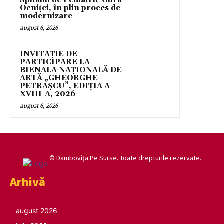
Spitalul de Pediatrie Gura
Ocniței, în plin proces de
modernizare
august 6, 2026
INVITAȚIE DE
PARTICIPARE LA
BIENALA NAȚIONALĂ DE
ARTĂ „GHEORGHE
PETRAȘCU”, EDIŢIA A
XVIII-A, 2026
august 6, 2026
© Damboviţa Pe Surse. Toate drepturile rezervate.
Arhivă
august 2026