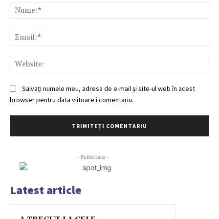
Nu
Ema
Web
Salvați numele meu, adresa de e-mail și site-ul web în acest
browser pentru data viitoare i comentariu.
- Publicitate -
Latest article