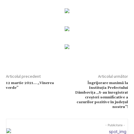
Articolul precedent
Articolul următor
12 martie 2021… „Vinerea
Îngrijorare maximă la
verde”
Instituția Prefectului
Dâmbovița ,,S-au înregistrat
creșteri semnificative a
cazurilor pozitive în județul
nostru’’!
- Publicitate -