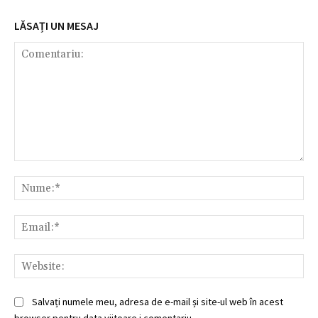
LĂSAȚI UN MESAJ
Comentariu:
Nu
Ema
Web
Salvați numele meu, adresa de e-mail și site-ul web în acest
browser pentru data viitoare i comentariu.