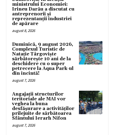
ministrului Economiei:
Irineu Darău a discutat cu
antreprenorii și
reprezentanții industriei
de apărare
august 8, 2026
Duminică, 9 august 2026,
Complexul Turistic de
Natație Târgoviște
sărbătorește 10 ani de la
deschidere cu o super
petrecere la Aqua Park-ul
din incintă!
august 7, 2026
Angajații structurilor
teritoriale ale MAI vor
veghea la buna
desfășurare a activităților
prilejuite de sărbătoarea
Sfântului Ierarh Nifon
august 7, 2026