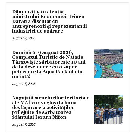
Dâmbovița, în atenția
ministrului Economiei: Irineu
Darău a discutat cu
antreprenorii și reprezentanții
industriei de apărare
august 8, 2026
Duminică, 9 august 2026,
Complexul Turistic de Natație
Târgoviște sărbătorește 10 ani
de la deschidere cu o super
petrecere la Aqua Park-ul din
incintă!
august 7, 2026
Angajații structurilor teritoriale
ale MAI vor veghea la buna
desfășurare a activităților
prilejuite de sărbătoarea
Sfântului Ierarh Nifon
august 7, 2026