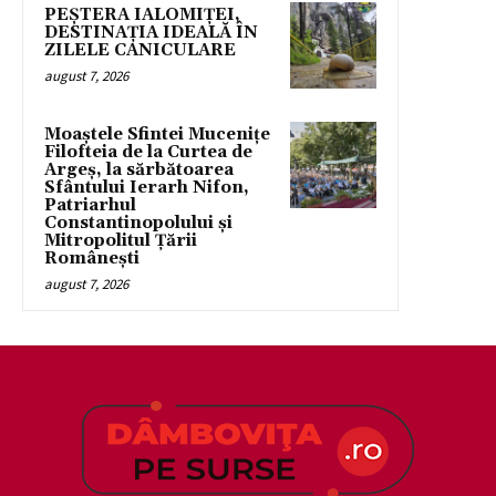
PEȘTERA IALOMIȚEI,
DESTINAȚIA IDEALĂ ÎN
ZILELE CANICULARE
august 7, 2026
Moaștele Sfintei Mucenițe
Filofteia de la Curtea de
Argeș, la sărbătoarea
Sfântului Ierarh Nifon,
Patriarhul
Constantinopolului și
Mitropolitul Țării
Românești
august 7, 2026