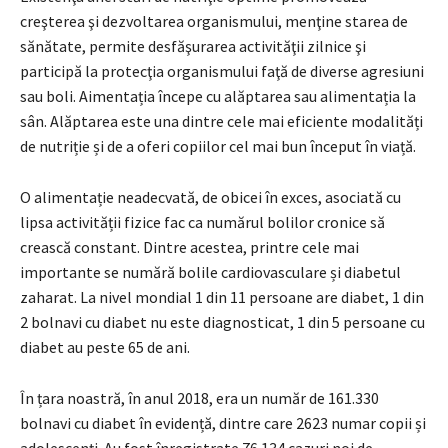
creşterea şi dezvoltarea organismului, menţine starea de
sănătate, permite desfăşurarea activităţii zilnice şi
participă la protecţia organismului faţă de diverse agresiuni
sau boli. Aimentația începe cu alăptarea sau alimentația la
sân. Alăptarea este una dintre cele mai eficiente modalități
de nutriție și de a oferi copiilor cel mai bun început în viață.
O alimentație neadecvată, de obicei în exces, asociată cu
lipsa activității fizice fac ca numărul bolilor cronice să
crească constant. Dintre acestea, printre cele mai
importante se numără bolile cardiovasculare și diabetul
zaharat. La nivel mondial 1 din 11 persoane are diabet, 1 din
2 bolnavi cu diabet nu este diagnosticat, 1 din 5 persoane cu
diabet au peste 65 de ani.
În țara noastră, în anul 2018, era un număr de 161.330
bolnavi cu diabet în evidență, dintre care 2623 numar copii și
adolescenți. Au fost înregistrate 76.134 cazuri noi de