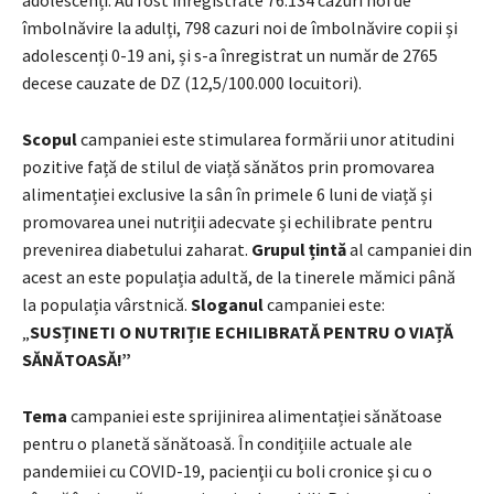
îmbolnăvire la adulți, 798 cazuri noi de îmbolnăvire copii și
adolescenți 0-19 ani, și s-a înregistrat un număr de 2765
decese cauzate de DZ (12,5/100.000 locuitori).
Scopul
campaniei este stimularea formării unor atitudini
pozitive față de stilul de viață sănătos prin promovarea
alimentației exclusive la sân în primele 6 luni de viață și
promovarea unei nutriții adecvate și echilibrate pentru
prevenirea diabetului zaharat.
Grupul țintă
al campaniei din
acest an este populația adultă, de la tinerele mămici până
la populația vârstnică.
Sloganul
campaniei este:
„
SUSȚINETI O NUTRIȚIE ECHILIBRATĂ PENTRU O VIAȚĂ
SĂNĂTOASĂ!”
Tema
campaniei este sprijinirea alimentației sănătoase
pentru o planetă sănătoasă. În condițiile actuale ale
pandemiiei cu COVID-19, pacienţii cu boli cronice şi cu o