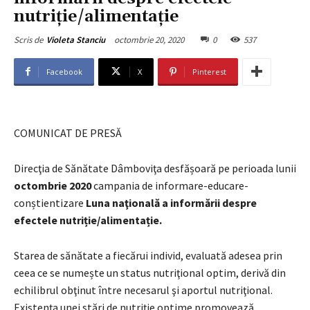
nutriție/alimentație
octombrie 20, 2020
0
537
Scris de
Violeta Stanciu
Facebook
X
Pinterest
COMUNICAT DE PRESĂ
Direcţia de Sănătate Dâmboviţa desfășoară pe perioada lunii
octombrie 2020
campania de informare-educare-
conștientizare
Luna naţională a informării despre
efectele nutriție/alimentație.
Starea de sănătate a fiecărui individ, evaluată adesea prin
ceea ce se numește un status nutriţional optim, derivă din
echilibrul obţinut între necesarul şi aportul nutriţional.
Existenţa unei stări de nutriţie optime promovează