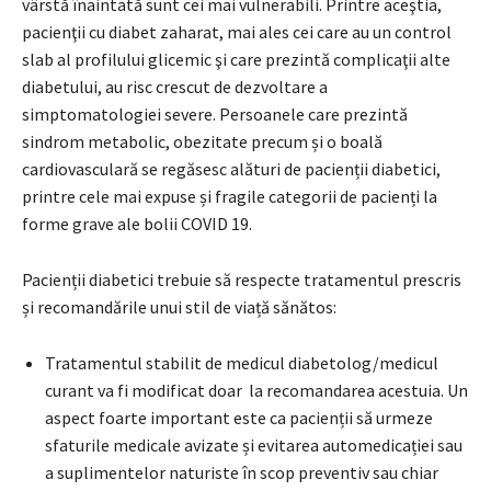
vârstă înaintată sunt cei mai vulnerabili. Printre aceştia,
pacienţii cu diabet zaharat, mai ales cei care au un control
slab al profilului glicemic şi care prezintă complicaţii alte
diabetului, au risc crescut de dezvoltare a
simptomatologiei severe. Persoanele care prezintă
sindrom metabolic, obezitate precum și o boală
cardiovasculară se regăsesc alături de pacienții diabetici,
printre cele mai expuse și fragile categorii de pacienți la
forme grave ale bolii COVID 19.
Pacienții diabetici trebuie să respecte tratamentul prescris
și recomandările unui stil de viață sănătos:
Tratamentul stabilit de medicul diabetolog/medicul
curant va fi modificat doar la recomandarea acestuia. Un
aspect foarte important este ca pacienții să urmeze
sfaturile medicale avizate și evitarea automedicației sau
a suplimentelor naturiste în scop preventiv sau chiar