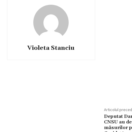
Violeta Stanciu
Articolul prece
Deputat Dani
CNSU au dec
măsurilor p