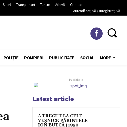
Sport
Transporturi
Turism
Arhivă
Contact
Autentificați-vă / Înregistrați-vă
POLIȚIE
POMPIERI
PUBLICITATE
SOCIAL
MORE
- Publicitate -
Latest article
ea
A TRECUT LA CELE
VEȘNICE PĂRINTELE
ION BUTCĂ (1950-