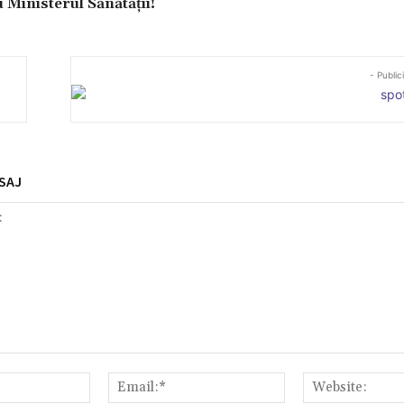
 Ministerul Sănătății!
- Public
SAJ
Nume:*
Email:*