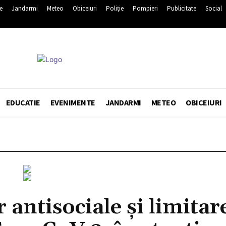
e
Jandarmi
Meteo
Obiceiuri
Poliție
Pompieri
Publicitate
Social
EDUCATIE
EVENIMENTE
JANDARMI
METEO
OBICEIURI
 antisociale și limitar