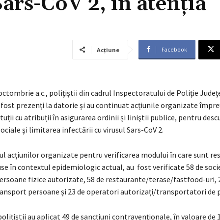
Sars-CoV 2, în atenția
Facebook
Acțiune
octombrie a.c., polițiștii din cadrul Inspectoratului de Poliție Jude
ost prezenți la datorie și au continuat acțiunile organizate împr
tuții cu atribuții în asigurarea ordinii şi liniştii publice, pentru des
ociale și limitarea infectării cu virusul Sars-CoV 2.
rul acțiunilor organizate pentru verificarea modului în care sunt r
 în contextul epidemiologic actual, au fost verificate 58 de soci
ersoane fizice autorizate, 58 de restaurante/terase/fastfood-uri, 
ransport persoane și 23 de operatori autorizați/transportatori de 
lițiștii au aplicat 49 de sancțiuni contravenționale, în valoare de 1