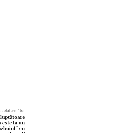
ticolul următor
 luptătoare
 este la un
ăzboiul” cu