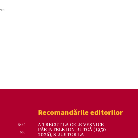
e i
Recomandările editorilor
A TRECUT LA CELE VEȘNICE
5449
PĂRINTELE ION BUTCĂ (1950-
666
2026), SLUJITOR LA