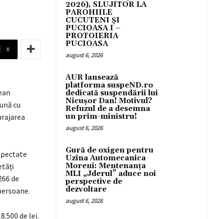
2026), SLUJITOR LA
PAROHIILE
CUCUTENI ȘI
PUCIOASA I –
PROTOIERIA
PUCIOASA
X
august 6, 2026
AUR lansează
platforma suspeND.ro
țean
dedicată suspendării lui
Nicușor Dan! Motivul?
eună cu
Refuzul de a desemna
curajarea
un prim-ministru!
august 6, 2026
Gură de oxigen pentru
espectate
Uzina Automecanica
etăți
Moreni: Mentenanța
MLI „Jderul” aduce noi
266 de
perspective de
dezvoltare
persoane.
august 6, 2026
8.500 de lei.